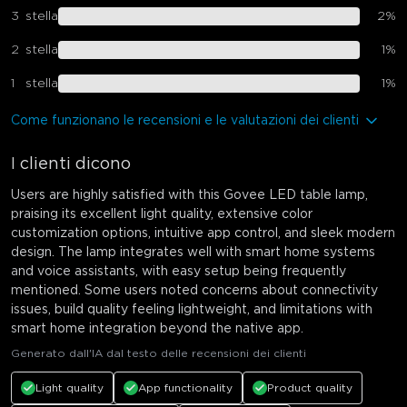
3
stella
2
%
2
stella
1
%
1
stella
1
%
Come funzionano le recensioni e le valutazioni dei clienti
I clienti dicono
Users are highly satisfied with this Govee LED table lamp,
praising its excellent light quality, extensive color
customization options, intuitive app control, and sleek modern
design. The lamp integrates well with smart home systems
and voice assistants, with easy setup being frequently
mentioned. Some users noted concerns about connectivity
issues, build quality feeling lightweight, and limitations with
smart home integration beyond the native app.
Generato dall'IA dal testo delle recensioni dei clienti
Light quality
App functionality
Product quality