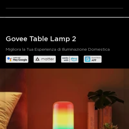
(bianco caldo) a 6500K (bianco freddo) per soddisfare le
tue esigenze quotidiane.
Modalità DIY Personalizzabile:
Puoi creare in
modalità DIY una varietà di brillanti motivi di luce colorata
per creare combinazioni di colori ideali.
Controllo Vocale e App:
Compatibile con Alexa,
Govee Table Lamp 2
Google Assistant e Matter. Gestisci la tua lampada smart
con semplici comandi vocali senza alzarti dal letto.
Migliora la Tua Esperienza di Illuminazione Domestica
Funzione Timer:
L'impostazione della
programmazione di questa luce notturna dimmerabile ti
aiuta ad addormentarti e a svegliarti ogni giorno.