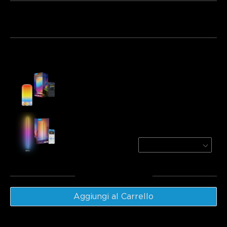
Bundle 1
Bundle 2
Bundle 3
Acquistati frequentemente insieme:
Govee Table Lamp 2
€49.99
Govee RGBICW Smart Floor Lamp Basic
Black / 1-Pack
€59.99
Totale
:
€109.98
Aggiungi al Carrello