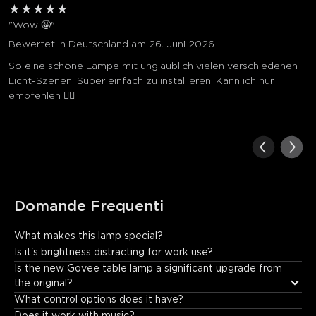
★
★
★
★
★
"Wow 🤩"
Bewertet in Deutschland am 26. Juni 2026
So eine schöne Lampe mit unglaublich vielen verschiedenen
Licht-Szenen. Super einfach zu installieren. Kann ich nur
empfehlen ☝🏻
Domande Frequenti
What makes this lamp special?
It offers: • Incredible color and lighting effects. • Fun music 
Is it's brightness distracting for work use?
synchronization. • Unique visual displays that create an 
Is the new Govee table lamp a significant upgrade from 
immersive experience.
the original?
What control options does it have?
Does it work with music?