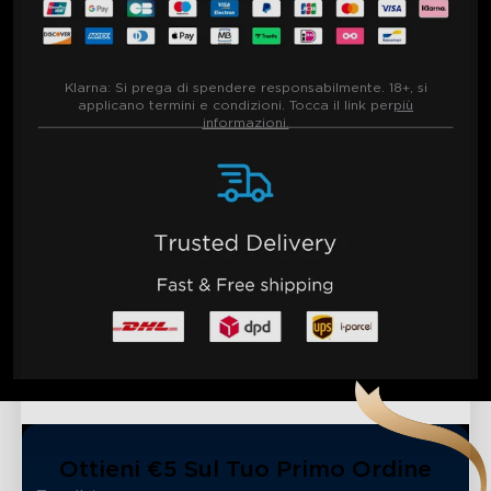
Klarna:
Si prega di spendere responsabilmente. 18+, si
applicano termini e condizioni. Tocca il link per
più
informazioni.
Ottieni €5 Sul Tuo Primo Ordine