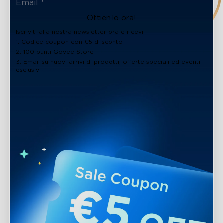
Ottienilo ora!
Iscriviti alla nostra newsletter ora e ricevi:
1. Codice coupon con €5 di sconto
2. 100 punti Govee Store
3. Email su nuovi arrivi di prodotti, offerte speciali ed eventi
esclusivi