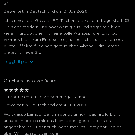
S"
Bewertet in Deutschland am 3. Juli 2026
Ich bin von der Govee LED-Tischlampe absolut begeistert! 😊
Sie sieht modern und hochwertig aus und sorgt mit ihren
vielen Farboptionen für eine tolle Atmosphäre. Egal ob
warmes Licht zum Entspannen, helles Licht zum Lesen oder
bunte Effekte für einen gemütlichen Abend – die Lampe
bietet für jede Si...
Leggi di più
Oli H.
Acquisto Verificato
★
★
★
★
★
"Für Ambiente und Zocker mega Lampe"
Bewertet in Deutschland am 4. Juli 2026
Weltklasse Lampe. Da ich abends ungern das grelle Licht
anhabe, habe ich mir das Licht so eingestellt dass es
angenehm ist. Super auch wenn man ins Bett geht und es
über WiFi ausschalten kann.