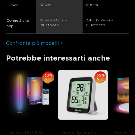
500lm
600lm
Lumen
Wi-Fi 2,4GHz + 
2.4GHz Wi-Fi + 
Connettività
Bluetooth
Bluetooth
app
Confronta più modelli >
Potrebbe interessarti anche
33%
35%
S.C.
S.C.
Govee RGBICW 
Govee Igrometro 
Govee 30