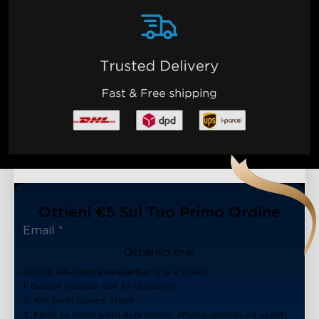
Ottieni €5 Sul Tuo Primo Ordine
Ottienilo ora!
Iscriviti alla nostra newsletter ora e ricevi:
1. Codice coupon con €5 di sconto
2. 100 punti Govee Store
3. Email su nuovi arrivi di prodotti, offerte speciali ed eventi