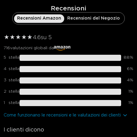
Recensioni
Recensioni Amazon
Recensioni del Negozio
★
★
★
★
★
★
4.6
su 5
716
valutazioni globali da
5
stella
88
%
4
stella
6
%
3
stella
4
%
2
stella
1
%
1
stella
1
%
Come funzionano le recensioni e le valutazioni dei clienti
I clienti dicono