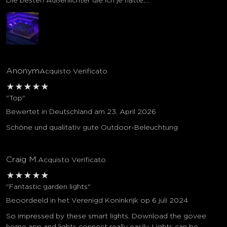
Die besten Außenlichter die ich je hatte,…
Anonym
Acquisto Verificato
★
★
★
★
★
"Top"
Bewertet in Deutschland am 23. April 2026
Schöne und qualitativ gute Outdoor-Beleuchtung
Craig M.
Acquisto Verificato
★
★
★
★
★
"Fantastic garden lights"
Beoordeeld in het Verenigd Koninkrijk op 6 juli 2024
So impressed by these smart lights. Download the govee