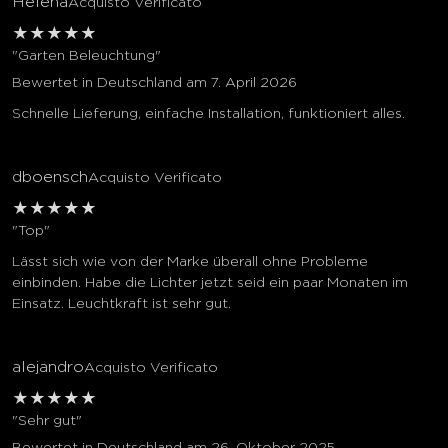
Helena
Acquisto Verificato
★
★
★
★
★
"Garten Beleuchtung"
Bewertet in Deutschland am 7. April 2026
Schnelle Lieferung, einfache Installation, funktioniert alles.
dboensch
Acquisto Verificato
★
★
★
★
★
"Top"
Lässt sich wie von der Marke überall ohne Probleme
einbinden. Habe die Lichter jetzt seid ein paar Monaten im
Einsatz. Leuchtkraft ist sehr gut.
alejandro
Acquisto Verificato
★
★
★
★
★
"Sehr gut"