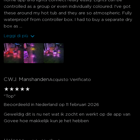
home app and lights connect really easily. Lights can be
controlled as a group or even individually coloured. I've got
these around my hot tub and they are so atmospheric. Fully
waterproof from controller box. I had to buy a separate dry
box as ...
Leggi di più
C.W.J. Manshanden
Acquisto Verificato
★
★
★
★
★
"Top"
Beoordeeld in Nederland op 11 februari 2026
Geweldig dit is nu net wat ik zocht en werkt op de app van
Govee hoe makkelijk kun je het hebben