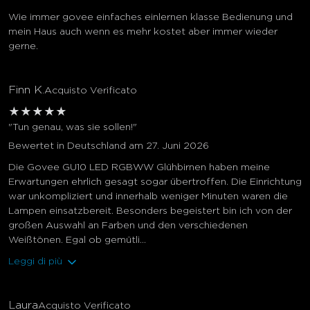
Wie immer govee einfaches einlernen klasse Bedienung und
mein Haus auch wenn es mehr kostet aber immer wieder
gerne.
Finn K.
Acquisto Verificato
★
★
★
★
★
"Tun genau, was sie sollen!"
Bewertet in Deutschland am 27. Juni 2026
Die Govee GU10 LED RGBWW Glühbirnen haben meine
Erwartungen ehrlich gesagt sogar übertroffen. Die Einrichtung
war unkompliziert und innerhalb weniger Minuten waren die
Lampen einsatzbereit. Besonders begeistert bin ich von der
großen Auswahl an Farben und den verschiedenen
Weißtönen. Egal ob gemütli...
Leggi di più
Laura
Acquisto Verificato