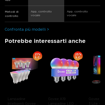
App, controllo 
App, controllo 
Metodi di
vocale
vocale
controllo
Confronta più modelli >
Potrebbe interessarti anche
21%
25%
S.C.
S.C.
Lampadine 
Govee A19 
Govee TV 
Intelligenti Govee 
Lampadine LED 
3 Lite
- Pe