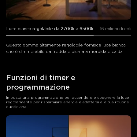
Cosa dicono i clienti
Luce bianca regolabile da 2700k a 6500k
16 milioni di colori
Questa gamma altamente regolabile fornisce luce bianca 
Light quality
Ease of setup
Smart home integration
che è dimmerabile da fredda e diurna a morbida e calda.
0
0
0
I clienti menzionano
Positivo
Negativo
Funzioni di timer e 
Riassunto
：
programmazione
Generato dall'IA dal testo delle recensioni dei clienti
Imposta una programmazione per accendere e spegnere la luce 
regolarmente per risparmiare energia e adattarsi alla tua routine 
quotidiana.