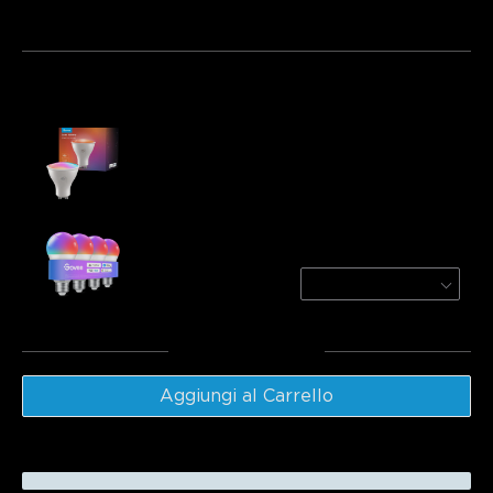
Bundle 1
Bundle 2
Bundle 3
Acquistati frequentemente insieme:
[Special Deals]Govee RGBWW Smart Light
Bulbs-1 Pack
€19.99
Govee A19 Smart LED Light Bulbs E27
800lm
4 PACK
€31.99
Totale
:
€51.98
Aggiungi al Carrello