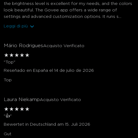
the brightness level is excellent for my needs, and the colors
look beautiful. The Govee app offers a wide range of
settings and advanced customization options. It runs s...
Leggi di più
Mário Rodrigues
Acquisto Verificato
★
★
★
★
★
"Top"
Reseñado en España el 14 de julio de 2026
Top
Laura Niekamp
Acquisto Verificato
★
★
★
★
★
"👍"
Bewertet in Deutschland am 15. Juli 2026
Gut