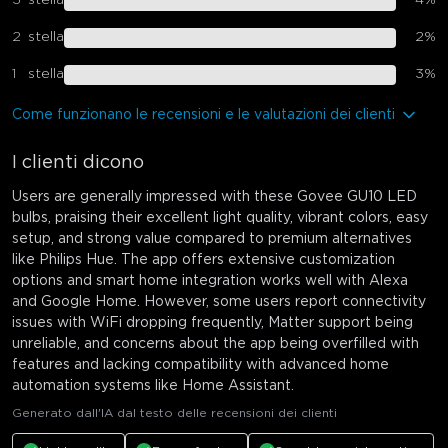
3
stella
4
%
2
stella
2
%
1
stella
3
%
Come funzionano le recensioni e le valutazioni dei clienti
I clienti dicono
Users are generally impressed with these Govee GU10 LED
bulbs, praising their excellent light quality, vibrant colors, easy
setup, and strong value compared to premium alternatives
like Philips Hue. The app offers extensive customization
options and smart home integration works well with Alexa
and Google Home. However, some users report connectivity
issues with WiFi dropping frequently, Matter support being
unreliable, and concerns about the app being overfilled with
features and lacking compatibility with advanced home
automation systems like Home Assistant.
Generato dall'IA dal testo delle recensioni dei clienti