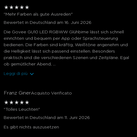
★
★
★
★
★
"Mehr Farben als gute Ausreden"
Bewertet in Deutschland am 16. Juni 2026
Die Govee GU10 LED RGBWW Glühbirne lässt sich schnell
einrichten und bequem per App oder Sprachsteuerung
bedienen. Die Farben sind kräftig, Weißtöne angenehm und
die Helligkeit lässt sich passend einstellen. Besonders
praktisch sind die verschiedenen Szenen und Zeitpläne. Egal
ob gemütlicher Abend, ...
Leggi di più
Franz Giner
Acquisto Verificato
★
★
★
★
★
"Tolles Leuchten"
Bewertet in Deutschland am 11. Juni 2026
Es gibt nichts auszusetzen