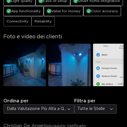
Light quality
Ease of setup
Smart home integration
App functionality
Value for money
Color accuracy
Connectivity
Reliability
Foto e video dei clienti
Ordina per
Filtra per
Dalla Valutazione Più Alta a Quella Più Bassa
Tutte le Stelle
Christian De Angelis
Acquisto Verificato