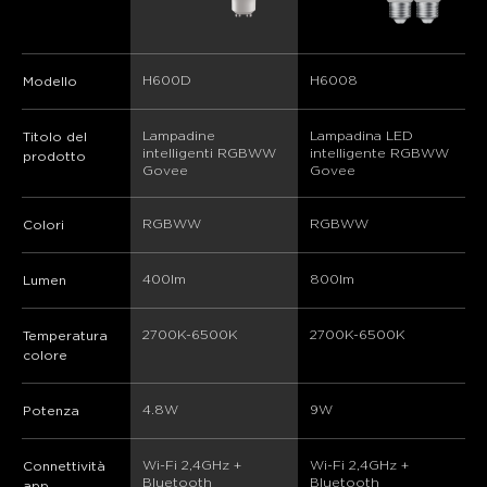
H600D
H6008
Modello
Lampadine 
Lampadina LED 
Titolo del
intelligenti RGBWW 
intelligente RGBWW 
prodotto
Govee
Govee
RGBWW
RGBWW
Colori
400lm
800lm
Lumen
2700K-6500K
2700K-6500K
Temperatura
colore
4.8W
9W
Potenza
Wi-Fi 2,4GHz + 
Wi-Fi 2,4GHz + 
Connettività
Bluetooth
Bluetooth
app