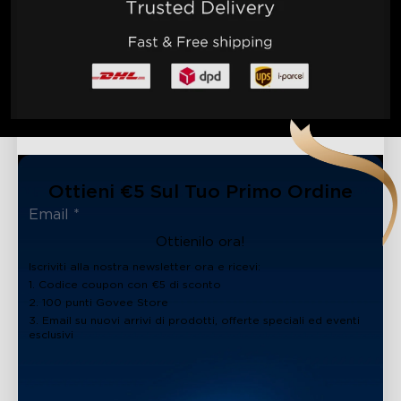
Ottieni €5 Sul Tuo Primo Ordine
Ottienilo ora!
Iscriviti alla nostra newsletter ora e ricevi:
1. Codice coupon con €5 di sconto
2. 100 punti Govee Store
3. Email su nuovi arrivi di prodotti, offerte speciali ed eventi
esclusivi