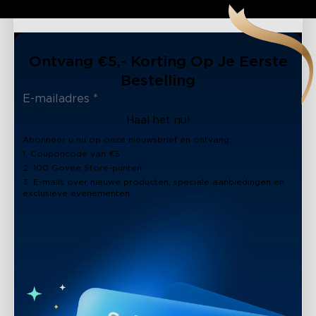
Ontvang €5,- Korting Op Je Eerste
Bestelling
Haal het nu!
Abonneer u nu op onze nieuwsbrief en ontvang:
1. Couponcode van €5
2. 100 Govee Store-punten
3. E-mails over nieuwe producten, speciale aanbiedingen en
exclusieve evenementen