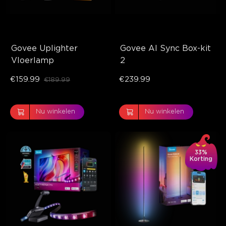
Govee Uplighter 
Govee AI Sync Box-kit 
Vloerlamp
2
€159.99
€239.99
€189.99
Nu winkelen
Nu winkelen
33%
Korting