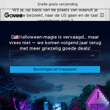
Skip to content
Snelle gratis verzending
Wil je, op basis van de plaats van waaruit je
de site bezoekt, naar de US gaan en de taal
veranderen naar ?
Site
De Halloween-magie is vervaagd... maar
VS
vrees niet — we komen volgend jaar terug
Taal
met meer griezelig goede deals!
English
Bevestigen en toepassen