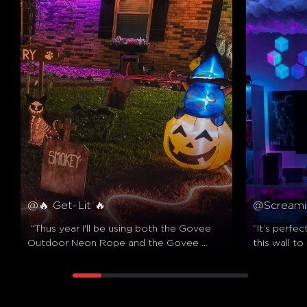
@🔥 Get-Lit 🔥
@Screami
 “Thus year I'll be using both the Govee 
“It’s perfec
Outdoor Neon Rope and the Govee 
this wall to
Triad Floodlights to illuminate this scene! 
out pretty 
✨️”