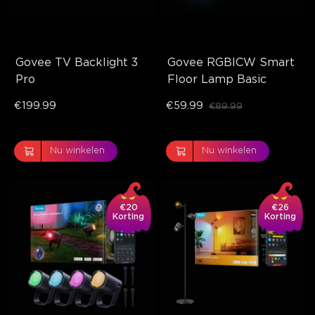
Govee TV Backlight 3 
Govee RGBICW Smart 
Pro
Floor Lamp Basic
€199.99
€59.99
€89.99
Nu winkelen
Nu winkelen
€20
€26
Korting
Korting