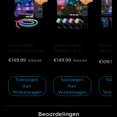
Korting
Korting
Govee RGBIC 
Govee Outdoor 
Govee Out
Outdoor Neon Rope 
Spotlights 2
- 4-
Pathway Li
Light
- 10 m
Pack
Lite
- 4-P
€149.99
€149.99
€199.99
€169.99
€109.99
Toevoegen 
Toevoegen 
Toevo
Aan 
Aan 
Aa
Winkelwagen
Winkelwagen
Winke
Beoordelingen