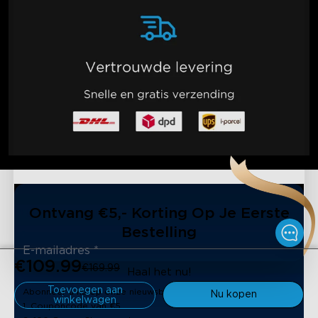
Ontvang €5,- Korting Op Je Eerste
Bestelling
€109.99
€169.99
Haal het nu!
Toevoegen aan
Abonneer u nu op onze nieuwsbrief en ontvang:
Nu kopen
winkelwagen
1. Couponcode van €5