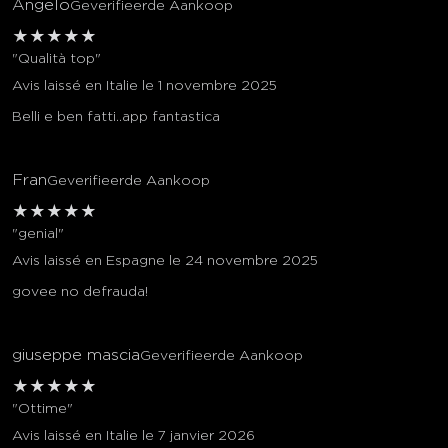
Angelo
Geverifieerde Aankoop
★
★
★
★
★
"Qualità top"
Avis laissé en Italie le 1 novembre 2025
Belli e ben fatti..app fantastica
Fran
Geverifieerde Aankoop
★
★
★
★
★
"genial"
Avis laissé en Espagne le 24 novembre 2025
govee no defrauda!
giuseppe mascia
Geverifieerde Aankoop
★
★
★
★
★
"Ottime"
Avis laissé en Italie le 7 janvier 2026