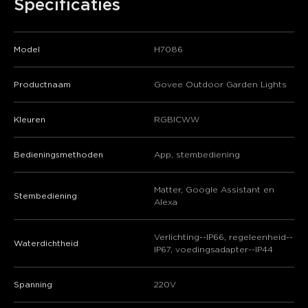
Specificaties
Model
H7086
Productnaam
Govee Outdoor Garden Lights
Kleuren
RGBICWW
Bedieningsmethoden
App, stembediening
Matter, Google Assistant en
Stembediening
Alexa
Verlichting--IP66, regeleenheid--
Waterdichtheid
IP67, voedingsadapter--IP44
Spanning
220V