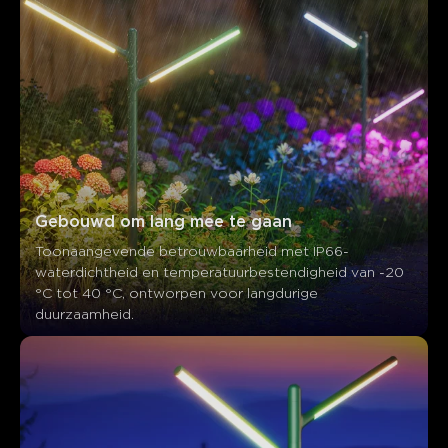
Klanten vermelden
Positief
Negatief
Samenvatting
：
AI-gegenereerd uit de tekst van klantbeoordelingen
Gebouwd om lang mee te gaan
Toonaangevende betrouwbaarheid met IP66-
waterdichtheid en temperatuurbestendigheid van -20 
°C tot 40 °C, ontworpen voor langdurige 
duurzaamheid.