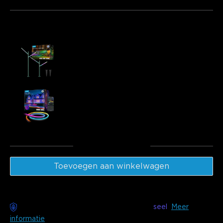
Vaak samen gekocht:
Govee Outdoor Garden Lights
€109.99
Govee RGBIC Outdoor Neon Rope Light
€149.99
Totaal
:
€259.98
Toevoegen aan winkelwagen
Zorgeloze bezorging beschikbaar met
seel
Meer
informatie