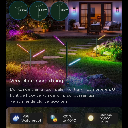
Verstelbare verlichting
Dankzij de vier lantaarnpalen kunt u vrij combineren. U 
Wat klanten zeggen
kunt de hoogte van de lamp aanpassen aan 
verschillende plantensoorten.
Product Quality
Lighting Effects
Design and Aesthetics
0
0
0