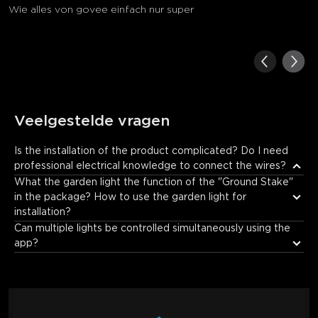
Wie alles von govee einfach nur super
Veelgestelde vragen
Is the installation of the product complicated? Do I need 
professional electrical knowledge to connect the wires?
The installation is relatively simple, and the specific steps can be 
What the garden light the function of the "Ground Stake" 
followed according to the QSG. The product is equipped with a 
in the package? How to use the garden light for 
control box for centralized power supply and signal control. 
installation?
The wire connection part is designed with clear marks, and no 
Can multiple lights be controlled simultaneously using the 
professional electrical knowledge is required; you only need to 
app?
follow the instructions to connect the wires correctly.