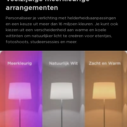
arrangementen
Personaliseer je verlichting met helderheidsaanpassingen 
en een keuze uit meer dan 16 miljoen kleuren. Je kunt ook 
kiezen uit een verscheidenheid aan warme en koele 
wittinten om natuurlijker licht te creëren voor etentjes, 
fotoshoots, studeersessies en meer.