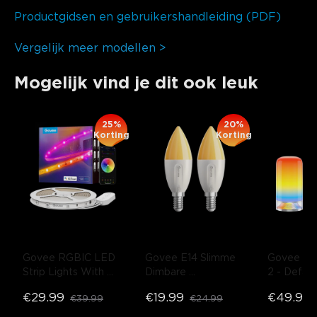
Productgidsen en gebruikershandleiding (PDF)
Vergelijk meer modellen >
Mogelijk vind je dit ook leuk
25%
20%
Korting
Korting
Govee RGBIC LED 
Govee E14 Slimme 
Govee Tab
Strip Lights With 
Dimbare 
2
- Defaul
Protective Coating
- 
Kaarslampjes B11 
€29.99
€19.99
€49.99
€39.99
€24.99
1 rol*5m
450lm
- 2-pack