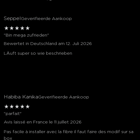
Seppel
Geverifieerde Aankoop
★
★
★
★
★
"Bin mega zufrieden"
Bewertet in Deutschland am 12. Juli 2026
LÄuft super so wie beschrieben
Habiba Kanika
Geverifieerde Aankoop
★
★
★
★
★
"parfait"
Avis laissé en France le 11 juillet 2026
Pas facile à installer avec la fibre il faut faire des modif sur sa
box