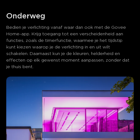
Onderweg
Bedien je verlichting vanaf waar dan ook met de Govee 
Home-app. Krijg toegang tot een verscheidenheid aan 
Wat klanten zeggen
functies, zoals de timerfunctie, waarmee je het tijdstip 
kunt kiezen waarop je de verlichting in en uit wilt 
schakelen. Daarnaast kun je de kleuren, helderheid en 
Ease of setup
App functionality
Color and features
effecten op elk gewenst moment aanpassen, zonder dat 
je thuis bent.
0
0
0
Klanten vermelden
Positief
Negatief
Samenvatting
：
AI-gegenereerd uit de tekst van klantbeoordelingen