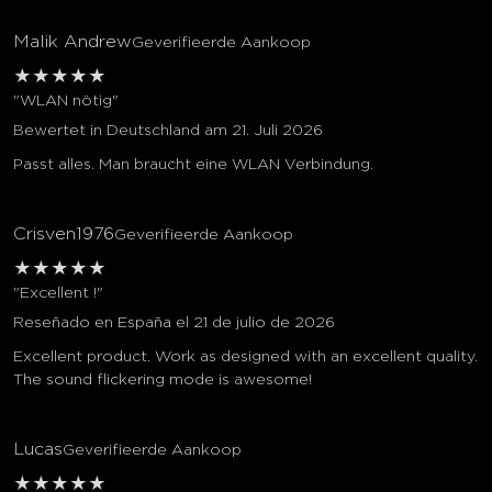
Malik Andrew
Geverifieerde Aankoop
★
★
★
★
★
"WLAN nötig"
Bewertet in Deutschland am 21. Juli 2026
Passt alles. Man braucht eine WLAN Verbindung.
Crisven1976
Geverifieerde Aankoop
★
★
★
★
★
"Excellent !"
Reseñado en España el 21 de julio de 2026
Excellent product. Work as designed with an excellent quality.
The sound flickering mode is awesome!
Lucas
Geverifieerde Aankoop
★
★
★
★
★