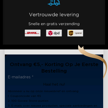
Ontvang €5,- Korting Op Je Eerste
Bestelling
Haal het nu!
Abonneer u nu op onze nieuwsbrief en ontvang:
1. Couponcode van €5
2. 100 Govee Store-punten
3. E-mails over nieuwe producten, speciale aanbiedingen en