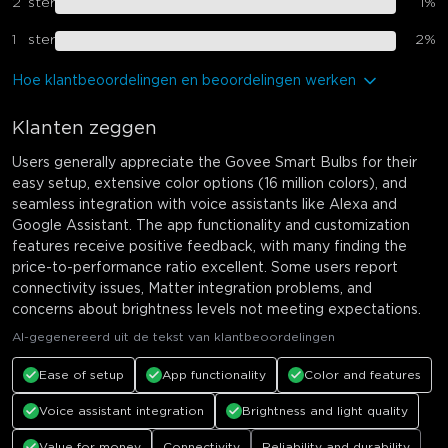
2
ster
1
%
1
ster
2
%
Hoe klantbeoordelingen en beoordelingen werken
Klanten zeggen
Users generally appreciate the Govee Smart Bulbs for their
easy setup, extensive color options (16 million colors), and
seamless integration with voice assistants like Alexa and
Google Assistant. The app functionality and customization
features receive positive feedback, with many finding the
price-to-performance ratio excellent. Some users report
connectivity issues, Matter integration problems, and
concerns about brightness levels not meeting expectations.
AI-gegenereerd uit de tekst van klantbeoordelingen
Ease of setup
App functionality
Color and features
Voice assistant integration
Brightness and light quality
Value for money
Connectivity
Reliability and durability