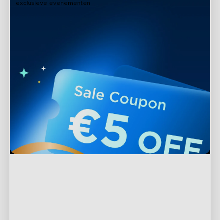
exclusieve evenementen
Ondersteuning
Contact met ons opnemen
Verkennen
Veelgestelde vragen
Over Govee