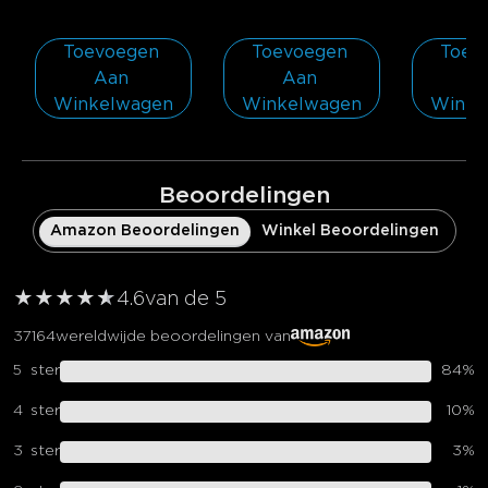
Toevoegen 
Toevoegen 
Toevo
Aan 
Aan 
Aa
Winkelwagen
Winkelwagen
Winke
Beoordelingen
Amazon Beoordelingen
Winkel Beoordelingen
★
★
★
★
★
★
4.6
van de 5
37164
wereldwijde beoordelingen van
5
ster
84
%
4
ster
10
%
3
ster
3
%