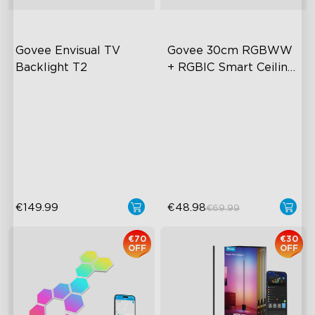
Govee Envisual TV 
Govee 30cm RGBWW 
Backlight T2
+ RGBIC Smart Ceiling 
Light
Tecnologia Govee Envisual
Iluminação Multicolorida
Design Inovador de Câmara
Brilho e Temperatura de Cor
Dupla
Ajustáveis
Iluminação RGBIC
Controlo Inteligente
Aprimorada
€149.99
€48.98
€69.99
€70
€30
OFF
OFF