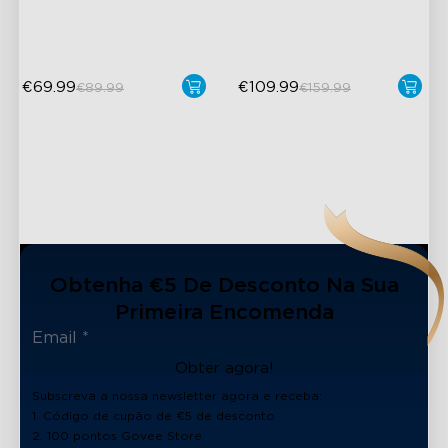
Support
Resistente ao Exterior
€69.99
€109.99
€89.99
€159.99
Obtenha €5 De Desconto Na Sua
Primeira Encomenda
Obter agora!
Subscreva a nossa newsletter agora e receba:
1. Código de cupão de €5 de desconto
2. 100 pontos Govee Store