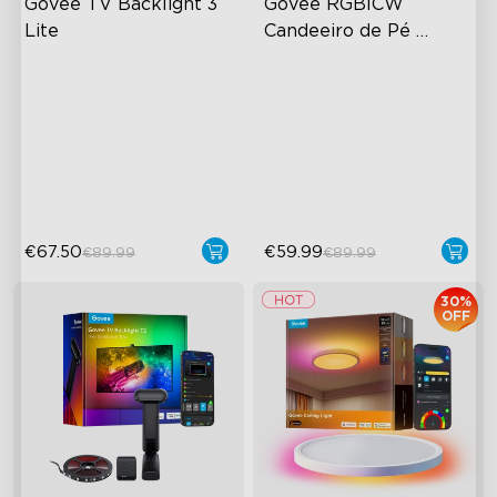
Govee TV Backlight 3 
Govee RGBICW 
Lite
Candeeiro de Pé 
Inteligente Basic
Tecnologia de Câmara com
Cor RGBIC Dinâmica
Correção Fish-Eye
Sincronização com Música
Tecnologia Envisual
Controlo Mãos-Livres
Melhorada
Lâmpadas LED 4 em 1
€67.50
€59.99
€89.99
€89.99
30%
OFF