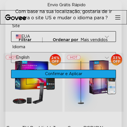
Skip to content
ápido
Garantia de Reembolso 
Com base na sua localização, gostaria de ir
para o site US e mudar o idioma para ?
Site
EUA
Filtrar
Ordenar por
Mais vendidos
Idioma
English
24%
33%
OFF
OFF
Confirmar e Aplicar