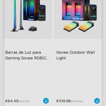
close
Barras de Luz para 
Govee Outdoor Wall 
Gaming Govee RGBIC 
Light
Wi-Fi com Controlador 
RGBIC Lighting Effects
RGBICWW Lighting Effects
Inteligente
DIY Personalization
1500 Lumens White Light
Variety of Scene Modes
IP65-Rated Outdoor
Reliability
€64.49
€109.98
€85.99
€169.99