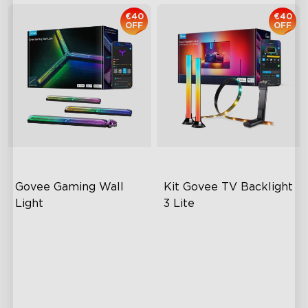
€40
€40
OFF
OFF
Govee Gaming Wall 
Kit Govee TV Backlight 
Light
3 Lite
Futuristic Faceplate
Enhanced DreamView
Experience
Dual-Layered Construction
4-in-1 Light Beads
High-Level DIY
Customization
Video & Audio Syncing