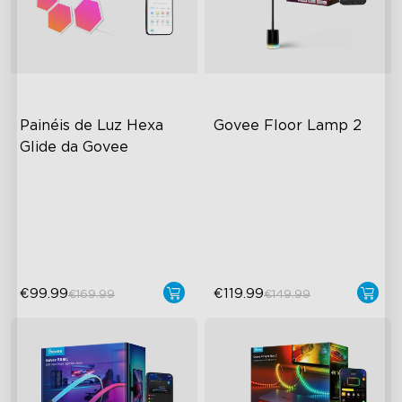
Painéis de Luz Hexa 
Govee Floor Lamp 2
Glide da Govee
RGBIC Lighting Effects
Design Moderno Atualizado
DIY Design
Brilho de 1725 lm
Animated Effects
Sincronização DreamView
€99.99
€119.99
€169.99
€149.99