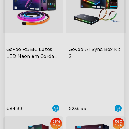
Govee RGBIC Luzes 
Govee AI Sync Box Kit 
LED Neon em Corda 
2
para Secretárias
RGBIC Lighting Effects
HDMI 2.1 Melhorado
Glare-free Diffusion
Suporta VRR e ALLM
Cuttable
Chips AI Pioneiros na
Indústria
€84.99
€239.99
25%
€60
OFF
OFF