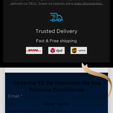
aplicam-se T&Cs. Toque na ligação para
mais informações.
Obtenha €5 De Desconto Na Sua
Primeira Encomenda
Obter agora!
Subscreva a nossa newsletter agora e receba: