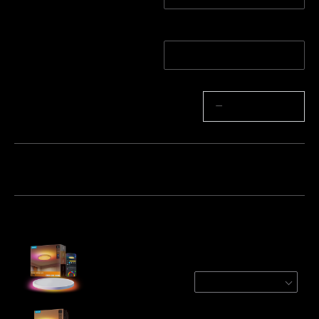
Quantidade
1 Unidade | Para Espaço
2 Unidades | Para Espa
s de 15-20㎡
ços de 15-20㎡
Quantidade
−
+
Pacote 1
Pacote 2
Pacote 3
Frequentemente comprados em conjunto:
Govee 30cm RGBWW + RGBIC Smart Ceiling
Light
Round | For 15㎡-20㎡ Spac
€48.98
Govee 38cm RGBICWW Smart Ceiling Light