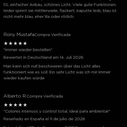
5S, einfacher Anbau, schönes Licht. Viele gute Funktionen,
leider spinnt sie mittlerweile, flackert, kaputte leds, blau ist
nicht mehr blau, eher lila oder rötlich.
Rony Mustafa
Compra Verificada
★
★
★
★
★
"Immer wieder bestellen"
Bewertet in Deutschland am 14. Juli 2026
Man kann sich null beschweren über das Licht alles
funktioniert wie es soll. Ein sehr Licht was ich mir immer
wieder kaufen würde
Alberto R.
Compra Verificada
★
★
★
★
★
"Colores intensos y control total, ideal para ambientar"
Reseñado en España el 11 de julio de 2026