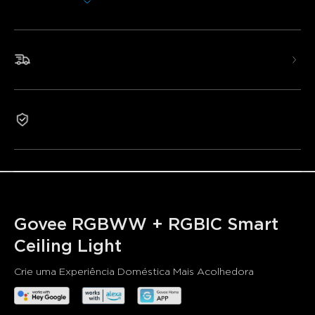
Mostrar Mais
casa.
Brilho e Temperatura de Cor Ajustáveis:
Com
temperaturas de cor entre 2700K e 6500k e brilho
ajustável de 0%-100%.
Envio Rápido e Gratuito
Controlo Inteligente:
Controle a luz de teto com
Alexa ou a aplicação Govee Home App, que suporta
controlo individual ou em grupo.
Múltiplos Modos de Cena & Modos de Música:
Inclui
Garantia de 2 anos
mais de 70 modos de cena, permitindo-lhe personalizar
qualquer efeito de luz que desejar.
Iluminação Rítmica:
Crie um esquema de iluminação
circadiana personalizado que pode realizar escurecimento
automático e controlo de cor.
Govee RGBWW + RGBIC Smart 
Ceiling Light
Crie uma Experiência Doméstica Mais Acolhedora