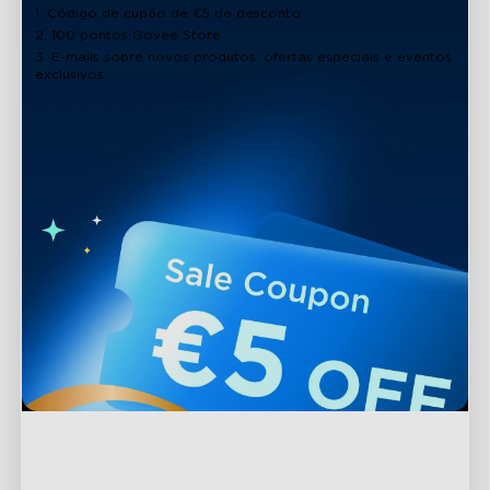
1. Código de cupão de €5 de desconto
2. 100 pontos Govee Store
3. E-mails sobre novos produtos, ofertas especiais e eventos
exclusivos
Apoio