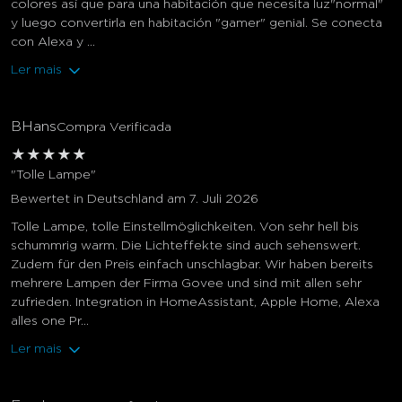
colores así que para una habitación que necesita luz"normal"
y luego convertirla en habitación "gamer" genial. Se conecta
con Alexa y ...
Ler mais
BHans
Compra Verificada
★
★
★
★
★
"Tolle Lampe"
Bewertet in Deutschland am 7. Juli 2026
Tolle Lampe, tolle Einstellmöglichkeiten. Von sehr hell bis
schummrig warm. Die Lichteffekte sind auch sehenswert.
Zudem für den Preis einfach unschlagbar. Wir haben bereits
mehrere Lampen der Firma Govee und sind mit allen sehr
zufrieden. Integration in HomeAssistant, Apple Home, Alexa
alles one Pr...
Ler mais