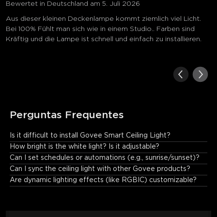
Bewertet in Deutschland am 5. Juli 2026
Aus dieser kleinen Deckenlampe kommt ziemlich viel Licht.
Bei 100% Fühlt man sich wie in einem Studio.. Farben sind
Kräftig und die Lampe ist schnell und einfach zu installieren.
Perguntas Frequentes
Is it difficult to install Govee Smart Ceiling Light?
No. The installation is simple, especially if it is to replace an 
How bright is the white light? Is it adjustable?
existing fixture. Just connect the wires, secure the mounting 
Can I set schedules or automations (e.g., sunrise/sunset)?
bracket, and attach the light.
Can I sync the ceiling light with other Govee products?
Are dynamic lighting effects (like RGBIC) customizable?