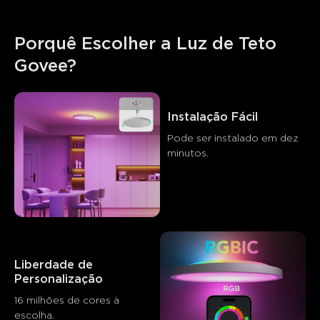
Porquê Escolher a Luz de Teto 
Govee?
Instalação Fácil
Pode ser instalado em dez 
minutos.

O que os clientes dizem
Liberdade de 
Brightness
App functionality
Ease of installation
Col
Personalização
16 milhões de cores à 
0
0
0
escolha.