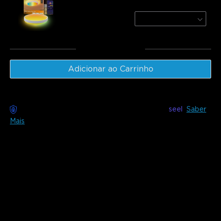
Pro
Round / 1-Pack/For 25㎡ 
€84.99
Total
:
€133.97
Adicionar ao Carrinho
Entrega sem preocupações disponível com
seel
Saber
Mais
Descrição
Modelo: H60A1 (Redondo)
&
H60A4 (Quadrado)
Transforme o seu espaço com a Luz de Teto Inteligente
Govee RGBWW + RGBIC. Mergulhe numa iluminação
vibrante e multicolorida com brilho personalizável.
Iluminação Multicolorida:
A luz principal é RGB+WW,
enquanto a luz traseira é RGBIC para iluminar toda a sua