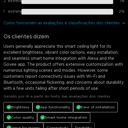
2
estrela
1
%
1
estrela
2
%
Como funcionam as avaliações e classificações dos clientes
Os clientes dizem
Users generally appreciate this smart ceiling light for its
excellent brightness, vibrant color options, easy installation,
and seamless smart home integration with Alexa and the
Govee app. The product offers extensive customization with
numerous lighting scenes and modes. However, some
customers report connectivity issues with Wi-Fi and
Bluetooth, occasional flickering, and concerns about durability
with a few units failing after short periods of use.
Gerado por IA a partir do texto das avaliações dos clientes
Brightness
App functionality
Ease of installation
Color quality
Smart home integration
Value for money
Connectivity
Durability