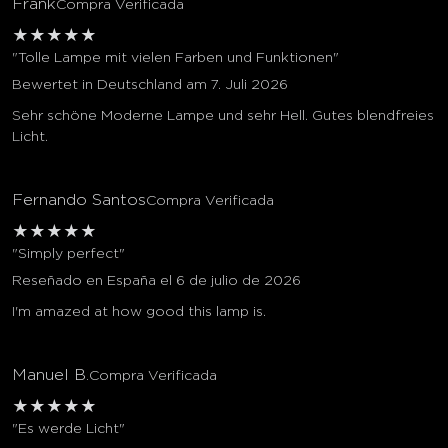
Frank
Compra Verificada
★
★
★
★
★
"Tolle Lampe mit vielen Farben und Funktionen"
Bewertet in Deutschland am 7. Juli 2026
Sehr schöne Moderne Lampe und sehr Hell. Gutes blendfreies
Licht.
Fernando Santos
Compra Verificada
★
★
★
★
★
"Simply perfect"
Reseñado en España el 6 de julio de 2026
I'm amazed at how good this lamp is.
Manuel B.
Compra Verificada
★
★
★
★
★
"Es werde Licht"