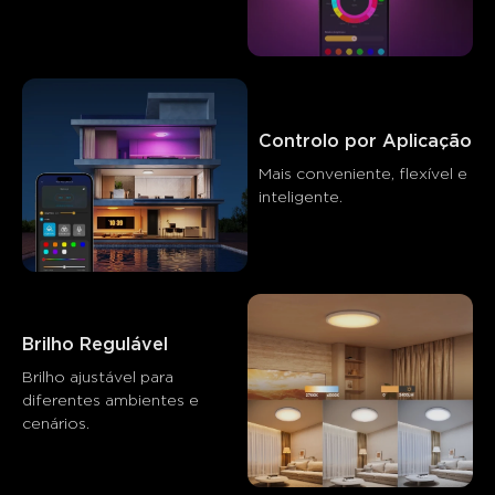
Os clientes mencionam
Positivo
Negativo
Resumo
：
Gerado por IA a partir do texto das avaliações dos
clientes
Controlo por Aplicação
Mais conveniente, flexível e 
inteligente.
Brilho Regulável
Brilho ajustável para 
diferentes ambientes e 
cenários.