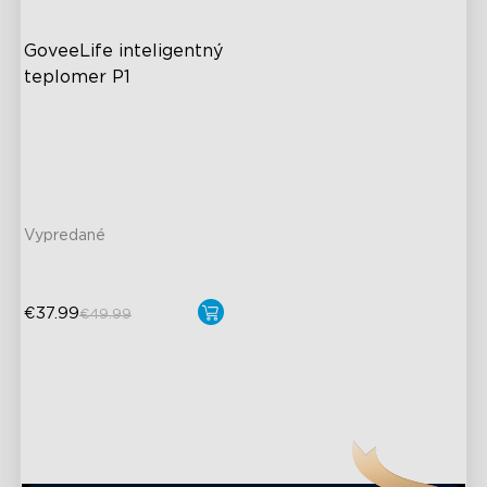
GoveeLife inteligentný 
teplomer P1
IPX7 Waterproof Design
Ultimate Accuracy
Real-Time Temperature
Notification
Vypredané
€37.99
€49.99