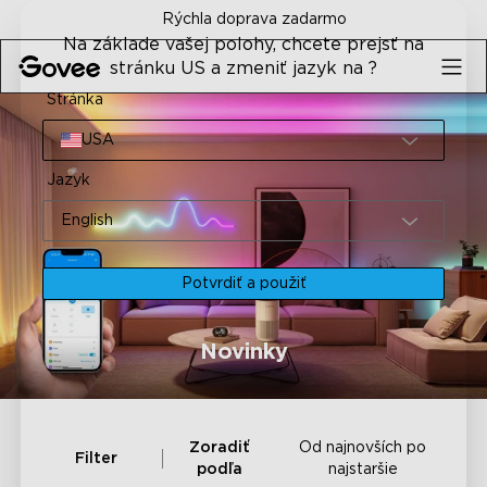
Skip to content
Rýchla doprava zadarmo
Na základe vašej polohy, chcete prejsť na
stránku US a zmeniť jazyk na ?
Stránka
USA
Jazyk
English
Potvrdiť a použiť
Novinky
Zoradiť
Od najnovších po
Filter
podľa
najstaršie