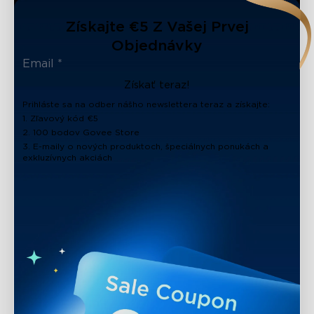
Získajte €5 Z Vašej Prvej
Objednávky
Získať teraz!
Prihláste sa na odber nášho newslettera teraz a získajte:
1. Zľavový kód €5
2. 100 bodov Govee Store
3. E-maily o nových produktoch, špeciálnych ponukách a
exkluzívnych akciách