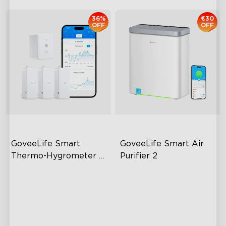
36%
€30
OFF
OFF
GoveeLife Smart 
GoveeLife Smart Air 
Thermo-Hygrometer 
Purifier 2
2s Lite
80m Bluetooth Range
Vysokovýkonná filtrácia
2s Sampling Interval
Automatický režim
±0.3℃ and ±3% RH
24dB Tiché čistenie
Turbo režim