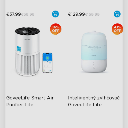
€37.99
€129.99
€59.99
€159.99
16%
41%
OFF
OFF
GoveeLife Smart Air 
Inteligentný zvlhčovač 
Purifier Lite
GoveeLife Lite
High-Performance Filtration
3L Water Tank
Auto Mode
8 Mist Levels