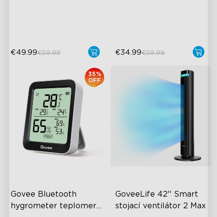
24dB Quiet Purifying
220ml/h Mist Output
Turbo mode
€49.99
€34.99
€59.99
€59.99
35%
OFF
Govee Bluetooth 
GoveeLife 42'' Smart 
hygrometer teplomer 
stojací ventilátor 2 Max