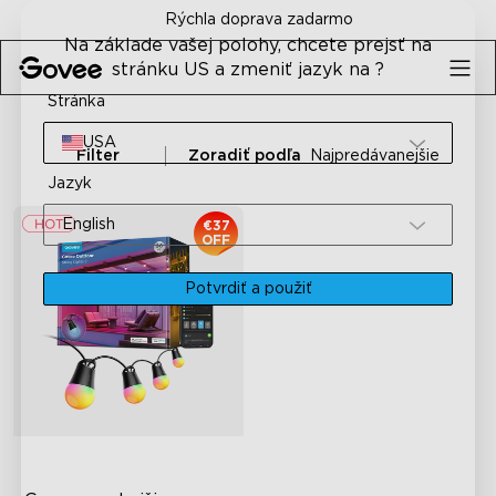
Skip to content
Rýchla doprava zadarmo
Na základe vašej polohy, chcete prejsť na
stránku US a zmeniť jazyk na ?
Stránka
USA
Filter
Zoradiť podľa
Najpredávanejšie
Jazyk
English
€37
OFF
Potvrdiť a použiť