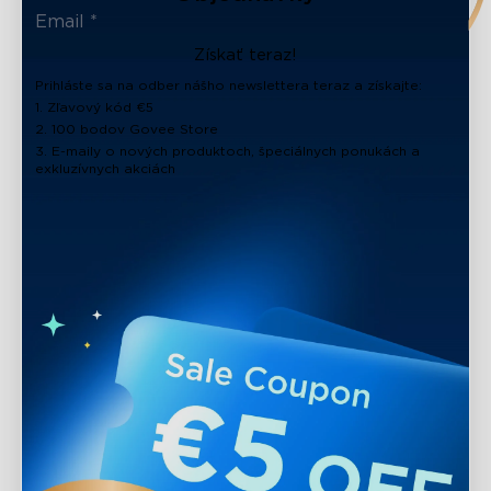
close
Získať teraz!
Prihláste sa na odber nášho newslettera teraz a získajte:
1. Zľavový kód €5
2. 100 bodov Govee Store
3. E-maily o nových produktoch, špeciálnych ponukách a
exkluzívnych akciách