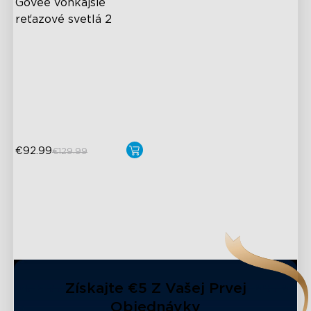
Govee vonkajšie 
reťazové svetlá 2
RGBICW Lighting Effects
100lm/m Brightness
47 Scene Modes
Shatterproof Design
€92.99
€129.99
Získajte €5 Z Vašej Prvej
Objednávky