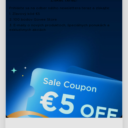
Získať teraz!
Prihláste sa na odber nášho newslettera teraz a získajte:
1. Zľavový kód €5
2. 100 bodov Govee Store
3. E-maily o nových produktoch, špeciálnych ponukách a
exkluzívnych akciách
close