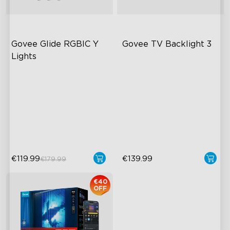
Govee Glide RGBIC Y 
Govee TV Backlight 3
Lights
RGBIC svetelné efekty
Duálna kamera 4MP
hybridný objektív
viac ako 40 režimov scén
inteligentné AI mapovanie
DIY dizajn
farieb
4-v-1 RGBWIC diódy
€119.99
€139.99
€179.99
close
€40
OFF