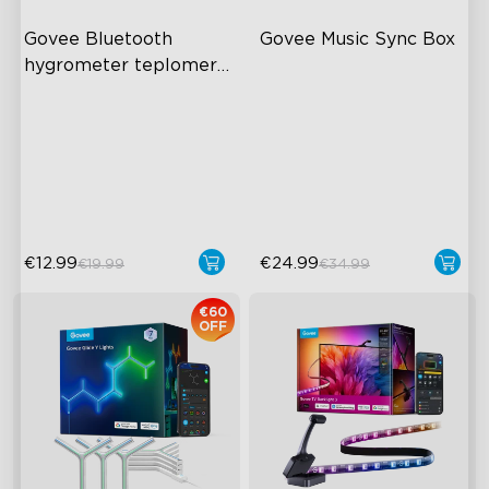
Govee Bluetooth 
Govee Music Sync Box
hygrometer teplomer 
H5075
60m Whole-Home
Bluetooth Group Control
Coverage
22 Music Modes
App Alert
Accurate Pickup
High Accuracy
€12.99
€24.99
€19.99
€34.99
€60
OFF