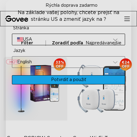
Skip to content
Rýchla doprava zadarmo
Na základe vašej polohy, chcete prejsť na
stránku US a zmeniť jazyk na ?
Stránka
USA
Filter
Zoradiť podľa
Najpredávanejšie
Jazyk
English
33%
€24
OFF
OFF
Potvrdiť a použiť