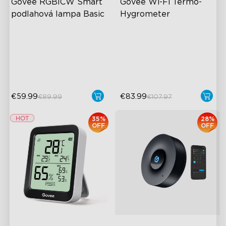
Govee RGBICW Smart 
Govee Wi-Fi Termo-
podlahová lampa Basic
Hygrometer
Dynamická RGBIC farba
Wireless App Monitoring
Synchronizácia s hudbou
High-Precision Sensor
Ovládanie bez použitia rúk
2-Year Data Storage
€59.99
€83.99
€89.99
€107.97
35%
28%
OFF
OFF