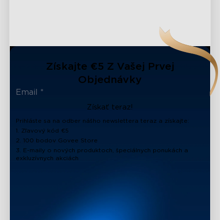
Získajte €5 Z Vašej Prvej
Objednávky
Získať teraz!
Prihláste sa na odber nášho newslettera teraz a získajte:
1. Zľavový kód €5
2. 100 bodov Govee Store
3. E-maily o nových produktoch, špeciálnych ponukách a
exkluzívnych akciách