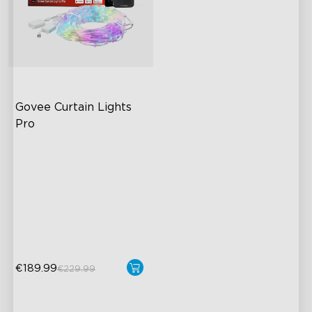
Govee Curtain Lights 
Pro
Vizuálny výkon na novej
úrovni
Tvorte bez obmedzení
250+ scén
Spojte až 3 súpravy
€189.99
€229.99