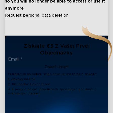
so you will no longer be able to access or use it
anymore
.
Request personal data deletion
close
Získajte €5 Z Vašej Prvej
Objednávky
Získať teraz!
Prihláste sa na odber nášho newslettera teraz a získajte:
1. Zľavový kód €5
2. 100 bodov Govee Store
3. E-maily o nových produktoch, špeciálnych ponukách a
exkluzívnych akciách