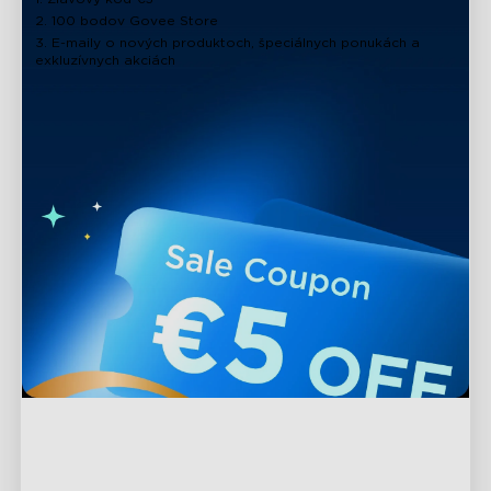
2. 100 bodov Govee Store
3. E-maily o nových produktoch, špeciálnych ponukách a
exkluzívnych akciách
close
Podpora
Kontaktujte nás