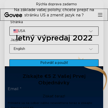
Skip to content
Rýchla doprava zadarmo
Na základe vašej polohy, chcete prejsť na
stránku US a zmeniť jazyk na ?
Stránka
USA
letný výpredaj 2022
Jazyk
English
Potvrdiť a použiť
Získajte €5 Z Vašej Prvej
Objednávky
Získať teraz!
Prihláste sa na odber nášho newslettera teraz a získajte:
1. Zľavový kód €5