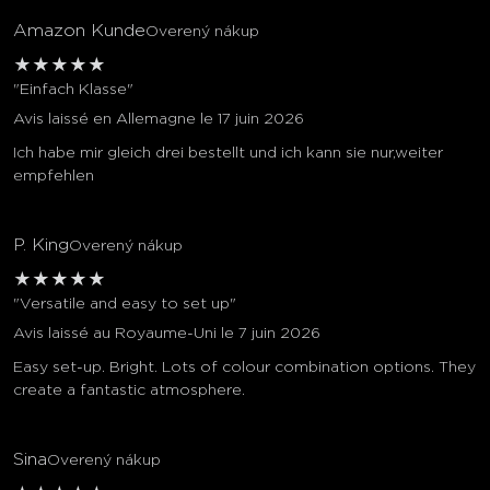
Amazon Kunde
Overený nákup
★
★
★
★
★
"Einfach Klasse"
Avis laissé en Allemagne le 17 juin 2026
Ich habe mir gleich drei bestellt und ich kann sie nur,weiter
empfehlen
P. King
Overený nákup
★
★
★
★
★
"Versatile and easy to set up"
Avis laissé au Royaume-Uni le 7 juin 2026
Easy set-up. Bright. Lots of colour combination options. They
create a fantastic atmosphere.
Sina
Overený nákup