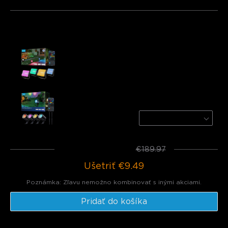
Často kupované spolu:
Govee Outdoor Flood Lights 2
€109.98
Govee Outdoor Spotlights Lite
4-Pack
€79.99
Celkom
:
€180.48
€189.97
Ušetriť
€9.49
Poznámka: Zľavu nemožno kombinovať s inými akciami.
Pridať do košíka