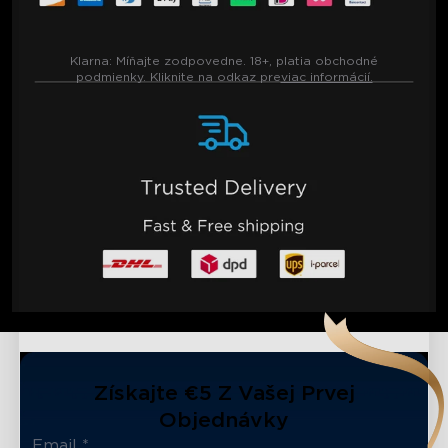
Klarna:
Míňajte zodpovedne. 18+, platia obchodné
podmienky. Kliknite na odkaz pre
viac informácií.
Získajte €5 Z Vašej Prvej
Objednávky