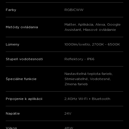
close
Farby
RGBICWW
Matter, Aplikácia, Alexa, Google
Metódy ovládania
Assistant, Hlasové ovládanie
Lúmeny
1000lm/svetlo, 2700K - 6500K
Stupeň vodotesnosti
Reflektory - IP66
‎Nastaviteľná teplota farieb,
Špeciálne funkcie
Stmievateľné, Vodotesné,
Zmena farieb
Pripojenie k aplikácii
2,4GHz Wi-Fi + Bluetooth
Napätie
‎24V
Výkon
‎48W