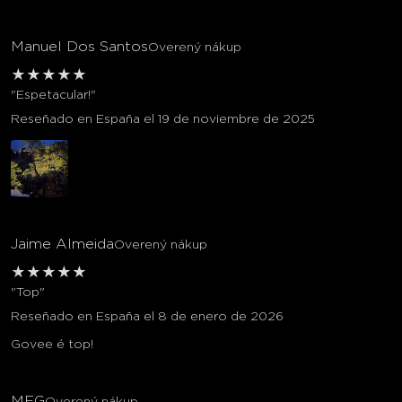
Manuel Dos Santos
Overený nákup
★
★
★
★
★
"Espetacular!"
Reseñado en España el 19 de noviembre de 2025
Jaime Almeida
Overený nákup
★
★
★
★
★
"Top"
Reseñado en España el 8 de enero de 2026
Govee é top!
MFG
Overený nákup