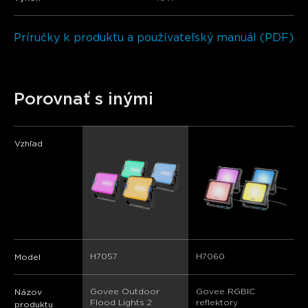
Príručky k produktu a používateľský manuál (PDF)
Porovnať s inými
Vzhľad
H7057
H7060
Model
Govee Outdoor 
Govee RGBIC 
Názov
Flood Lights 2
reflektory
produktu