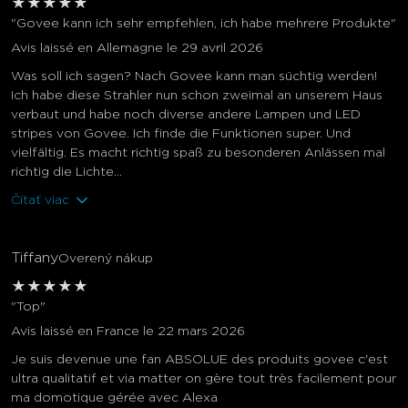
★
★
★
★
★
"Govee kann ich sehr empfehlen, ich habe mehrere Produkte"
Avis laissé en Allemagne le 29 avril 2026
Was soll ich sagen? Nach Govee kann man süchtig werden!
Ich habe diese Strahler nun schon zweimal an unserem Haus
verbaut und habe noch diverse andere Lampen und LED
stripes von Govee. Ich finde die Funktionen super. Und
vielfältig. Es macht richtig spaß zu besonderen Anlässen mal
richtig die Lichte...
Čítať viac
Tiffany
Overený nákup
★
★
★
★
★
"Top"
Avis laissé en France le 22 mars 2026
Je suis devenue une fan ABSOLUE des produits govee c'est
ultra qualitatif et via matter on gère tout très facilement pour
ma domotique gérée avec Alexa