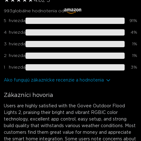
★
★
★
★
★
★
4.6
z 5
993
globálne hodnotenia od
5
hviezda
91
%
4
hviezda
4
%
3
hviezda
1
%
2
hviezda
1
%
1
hviezda
3
%
Ako fungujú zákaznícke recenzie a hodnotenia
Zákazníci hovoria
Users are highly satisfied with the Govee Outdoor Flood
Lights 2, praising their bright and vibrant RGBIC color
technology, excellent app control, easy setup, and strong
build quality that withstands various weather conditions. Most
customers find them great value for money and appreciate
the smart home integration. Some users note concerns about