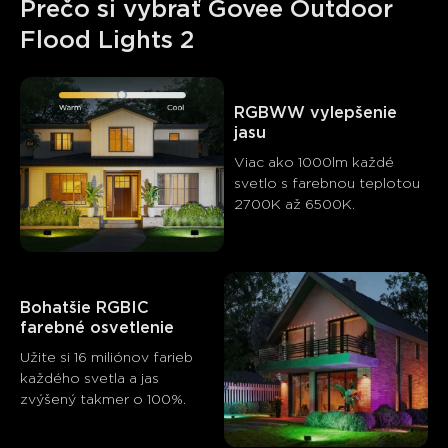
Prečo si vybrať Govee Outdoor 
Flood Lights 2
RGBWW vylepšenie 
jasu
Viac ako 1000lm každé 
svetlo s farebnou teplotou 
2700K až 6500K.
Bohatšie RGBIC 
farebné osvetlenie
Užite si 16 miliónov farieb 
každého svetla a jas 
zvýšený takmer o 100%.