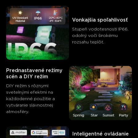
Vonkajšia spoľahlivosť
Stupeň vodotesnosti IP66, 
odolný voči širokému 
rozsahu teplôt.
Prednastavené režimy 
scén a DIY režim
DIY režim s rôznymi 
svetelnými efektmi na 
každodenné použitie a 
Čo hovoria zákazníci
vytváranie slávnostnej 
atmosféry.
Brightness and light quality
App control and features
Val
Inteligentné ovládanie
0
0
0