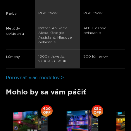
RGBICWW
RGBICWW
Farby
Matter, Aplikácia, 
APP, Hlasové 
Metódy
Alexa, Google 
ovládanie
ovládania
Assistant, Hlasové 
ovládanie
1000lm/svetlo, 
500 lúmenov
Lúmeny
2700K - 6500K
Porovnať viac modelov >
Mohlo by sa vám páčiť
€20
€50
OFF
OFF