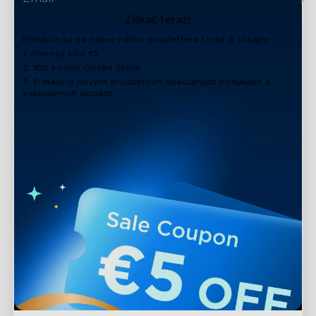
Získať teraz!
Prihláste sa na odber nášho newslettera teraz a získajte:
1. Zľavový kód €5
2. 100 bodov Govee Store
3. E-maily o nových produktoch, špeciálnych ponukách a
exkluzívnych akciách