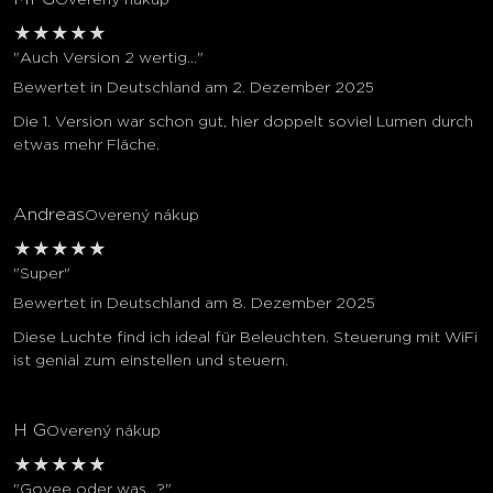
★
★
★
★
★
"Auch Version 2 wertig..."
Bewertet in Deutschland am 2. Dezember 2025
Die 1. Version war schon gut, hier doppelt soviel Lumen durch
etwas mehr Fläche.
Andreas
Overený nákup
★
★
★
★
★
"Super"
Bewertet in Deutschland am 8. Dezember 2025
Diese Luchte find ich ideal für Beleuchten. Steuerung mit WiFi
ist genial zum einstellen und steuern.
H G
Overený nákup
★
★
★
★
★
"Govee oder was...?"