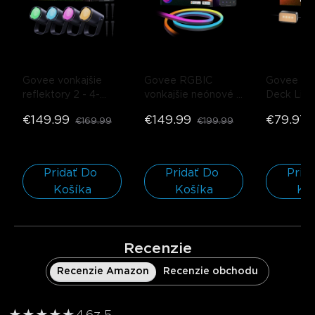
Govee vonkajšie 
Govee RGBIC 
Govee Out
reflektory 2
- 4-
vonkajšie neónové 
Deck Ligh
balenie
lanové svetlo
- 10m
balenie /
€149.99
€149.99
€79.97
€169.99
€199.99
Pridať Do 
Pridať Do 
Prida
Košíka
Košíka
Ko
Recenzie
Recenzie Amazon
Recenzie obchodu