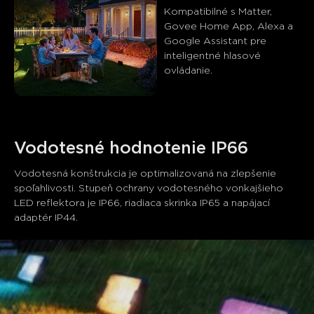
Zákazníci spomínajú
Pozitívne
Negatívne
Kompatibilné s Matter, 
Govee Home App, Alexa a 
Súhrn
：
Google Assistant pre 
AI-generované z textu zákazníckych recenzií
inteligentné hlasové 
ovládanie.
Vodotesné hodnotenie IP66
Vodotesná konštrukcia je optimalizovaná na zlepšenie 
spoľahlivosti. Stupeň ochrany vodotesného vonkajšieho 
LED reflektora je IP66, riadiaca skrinka IP65 a napájací 
adaptér IP44.