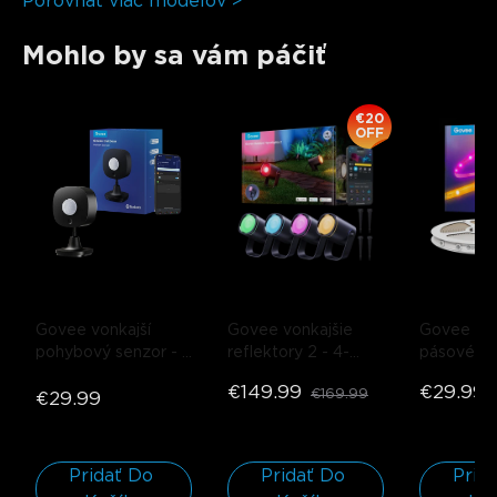
Porovnať viac modelov >
Mohlo by sa vám páčiť
€20
OFF
Govee vonkajší 
Govee vonkajšie 
Govee RG
pohybový senzor
- 
reflektory 2
- 4-
pásové sve
H5129
balenie
ochranným
€149.99
€29.99
€169.99
€29.99
povlakom
rolka*5m
Pridať Do 
Pridať Do 
Prida