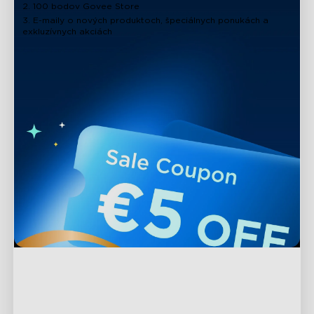
2. 100 bodov Govee Store
3. E-maily o nových produktoch, špeciálnych ponukách a
exkluzívnych akciách
Podpora
Kontaktujte nás
Preskúmať