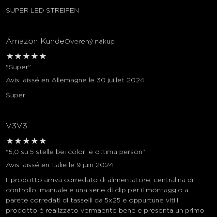
SUPER LED STREIFEN
Amazon Kunde
Overený nákup
★
★
★
★
★
"Super"
Avis laissé en Allemagne le 30 juillet 2024
Super
V3V3
★
★
★
★
★
"5,0 su 5 stelle bei colori e ottima person"
Avis laissé en Italie le 9 juin 2024
Il prodotto arriva corredato di alimentatore, centralina di
controllo, manuale e una serie di clip per il montaggio a
parete corredati di tasselli da 5x25 e oppurtune viti.Il
prodotto é realizzato vermaente bene e presenta un primo