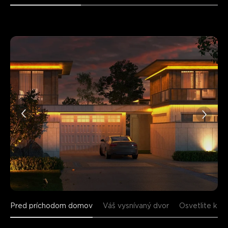
Čo hovoria zákazníci
Build quality and durability
App control and connectivity
0
0
0
Zákazníci spomínajú
Pozitívne
Negatívne
Súhrn
：
AI-generované z textu zákazníckych recenzií
Pred príchodom domov
Váš vysnívaný dvor
Osvetlite kaž