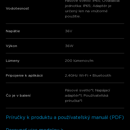
Pásové svetlo: IP65; Ovládacia
jednotka: IP65; Adaptér je
Vodotesnosť
určený len na vnútorné
použitie.
Napätie
36V
Výkon
36W
Lúmeny
200 lúmenov/m
Pripojenie k aplikácii
2,4GHz Wi-Fi + Bluetooth
Pásové svetlo*1; Napájací
Čo je v balení
adaptér*1; Používateľská
príručka*1
Príručky k produktu a používateľský manuál (PDF)