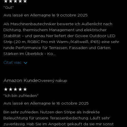
★
★
★
★
★
"Gut"
Avis laissé en Allemagne le 9 octobre 2025
Als Maschinenbautechniker bewerte ich Außenlicht nach
Dichtung, thermischem Management und elektrischer
Stabilität – und genau hier liefert der Govee Outdoor LED
Strip (20 m, RGBIC Pro mit Warm-/Kaltweiß, IP65) eine sehr
runde Performance für Terrassen, Fassaden und Gärten.
Stärken im Überblick - Ko...
Čítať viac
Amazon Kunde
Overený nákup
★
★
★
★
★
"Ich bin zufrieden"
Avis laissé en Allemagne le 16 octobre 2025
Bin sehr zufrieden. Nutzen den Stripe als Indirekte
Beleuchtung für unsere Terassenbedachung. Läuft sehr
zuverlässig. Hab Sie im Angebot gekauft da sie mir sonst