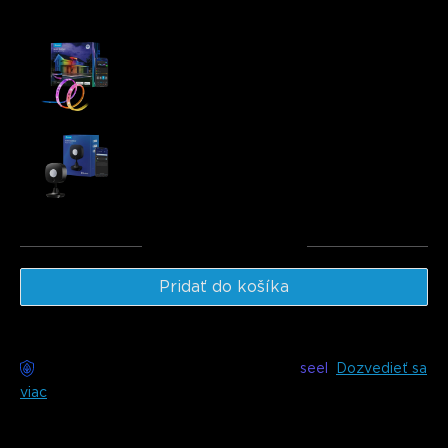
Často kupované spolu:
Govee RGBICWW Outdoor LED Strip Lights
€79.99
Govee Outdoor Motion Sensor
€29.99
Celkom
:
€109.97
Pridať do košíka
Bezstarostné doručenie k dispozícii s
seel
Dozvedieť sa
viac
Popis
Model: H70A1(10m)