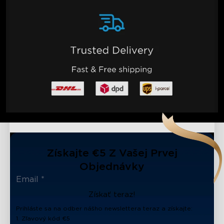
Získajte €5 Z Vašej Prvej
Objednávky
Získať teraz!
Prihláste sa na odber nášho newslettera teraz a získajte:
1. Zľavový kód €5