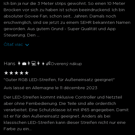
Ich bin ja nur die 3 Meter strips gewohnt. So einen 10 Meter
Brocken vor sich zu haben ist schon beeindruckend. Ich bin
absoluter Govee Fan, schon seit.. Jahren. Damals noch
erschwinglich, sind sie jetzt zu einem SEHR bekannten Namen
geworden. Aus gutem Grund - Super Qualität und App
Steuerung. Den ...
Čítať viac
Hans 👩💼👨💻👩👧👶
Overený nákup
★
★
★
★
★
"Guter RGB LED-Streifen, für Außeneinsatz geeignet"
Avis laissé en Allemagne le 11 décembre 2023
Der LED-Streifen kommt inklusive Controller und Netzteil
aber ohne Fernbedienung. Die Teile sind alle ordentlich
verarbeitet. Eine Schutzklasse ist mit IP65 angegeben. Damit
ist er für den Außeneinsatz geeignet. Anders als bei
klassischen LED-Streifen kann dieser Streifen nicht nur eine
Farbe zu ein...