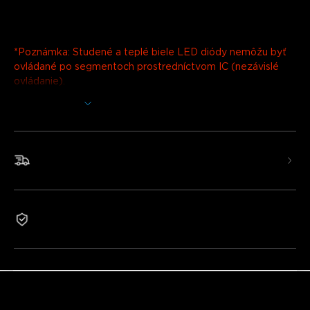
Nabíjačka: EU 2-PINOVÁ ZÁSTRČKA
*Poznámka: Studené a teplé biele LED diódy nemôžu byť
ovládané po segmentoch prostredníctvom IC (nezávislé
ovládanie).
Zobraziť viac
*Tento svetelný pás sa nedá strihať.
Rozjasnite svoje terasy, odkvapové rímsy, záhrady a
iné
vonkajšie priestory s našimi vylepšenými Govee RGBICWW
Rýchle a bezplatné doručenie
vonkajšími LED pásmi. Transformujte svoje halloweenske
alebo vianočné oslavy bez potreby manuálnej zmeny
svetiel. Pridanie teplých a studených bielych LED diód
môže byť prispôsobené pre bezpečnostné osvetlenie
Záruka 2 roky
alebo každodenné osvetlenie, keď prídete domov.
RGBIC technológia: Vonkajšie LED pásy Govee
využívajú nezávislé ovládanie (IC) na zobrazenie viacerých
farieb súčasne na jednom svetelnom páse.
Viac bielych LED: Do vonkajších LED pásov boli pridané