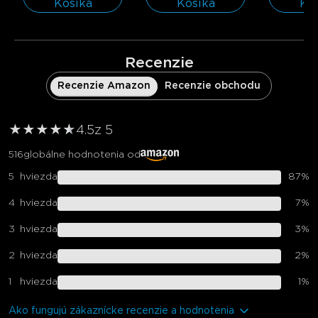
Košíka
Košíka
Ko
Recenzie
Recenzie Amazon
Recenzie obchodu
★
★
★
★
★
★
4.5
z 5
516
globálne hodnotenia od
5
hviezda
87
%
4
hviezda
7
%
3
hviezda
3
%
2
hviezda
2
%
1
hviezda
1
%
Ako fungujú zákaznícke recenzie a hodnotenia