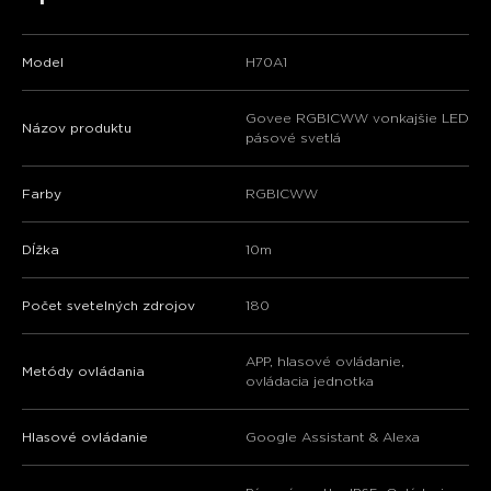
Model
H70A1
Govee RGBICWW vonkajšie LED
Názov produktu
pásové svetlá
Farby
RGBICWW
Dĺžka
10m
Počet svetelných zdrojov
180
APP, hlasové ovládanie,
Metódy ovládania
ovládacia jednotka
Hlasové ovládanie
Google Assistant & Alexa