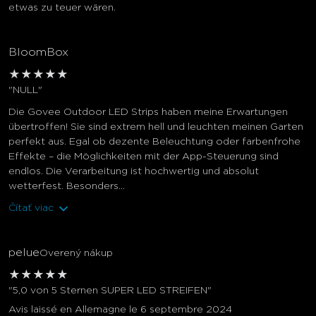
etwas zu teuer wären.
BloomBox
★
★
★
★
★
"NULL"
Die Govee Outdoor LED Strips haben meine Erwartungen
übertroffen! Sie sind extrem hell und leuchten meinen Garten
perfekt aus. Egal ob dezente Beleuchtung oder farbenfrohe
Effekte – die Möglichkeiten mit der App-Steuerung sind
endlos. Die Verarbeitung ist hochwertig und absolut
wetterfest. Besonders...
Čítať viac
pelue
Overený nákup
★
★
★
★
★
"5,0 von 5 Sternen SUPER LED STREIFEN"
Avis laissé en Allemagne le 6 septembre 2024