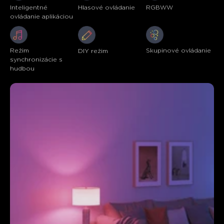
Inteligentné 
Hlasové ovládanie
RGBWW
ovládanie aplikáciou
Režim 
Skupinové ovládanie
DIY režim
synchronizácie s 
hudbou