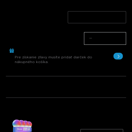
Štýl
4 BALENIA
2 BALENIA
Množstvo
−
+
Kúpiť €299.00, Získať 1 Položku zadarmo
Pre získanie zľavy musíte pridať darček do
nákupného košíka.
Balík 1
Balík 2
Balík 3
Často kupované spolu:
Govee A19 Smart LED Light Bulbs E27
800lm