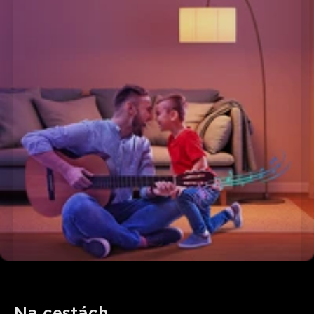
Zákazníci spomínajú
Pozitívne
Negatívne
Súhrn
：
AI-generované z textu zákazníckych recenzií