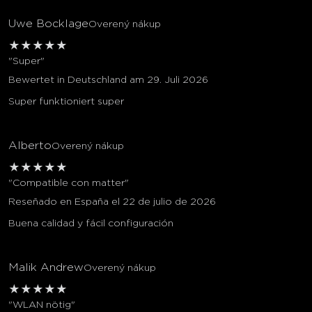
Uwe Bocklage
Overený nákup
★
★
★
★
★
"Super"
Bewertet in Deutschland am 29. Juli 2026
Super funktioniert super
Alberto
Overený nákup
★
★
★
★
★
"Compatible con matter"
Reseñado en España el 22 de julio de 2026
Buena calidad y fácil configuración
Malik Andrew
Overený nákup
★
★
★
★
★
"WLAN nötig"