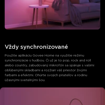
Vždy synchronizované
Použite aplikáciu Govee Home na využitie režimu 
synchronizácie s hudbou. Či už je to pop, rock and roll 
alebo country, zabudovaný mikrofón sa spáruje s vašimi 
obľúbenými skladbami a rozžiari váš priestor živými 
Čo hovoria zákazníci
farbami a efektmi. Ohúrte svojich priateľov a rodinu 
úžasnými svetelnými šou.
App functionality
Ease of setup
Voice assistant integrati
0
0
0