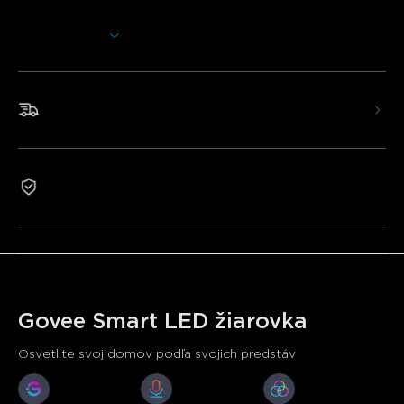
svietiť vždy, keď budete chcieť.
Zobraziť viac
Viacfarebná RGBWW technológia
Jednoduché hlasové ovládanie pomocou Alexa, Govee
Home App a
Matter.
Synchronizujte svoje médiá s režimom synchronizácie
Rýchle a bezplatné doručenie
hudby
Nastavenie časovača prispôsobené vašej dennej rutine
30 prednastavených scénických režimov
Skupinové ovládanie až pre 50 žiaroviek
Záruka 2 roky
9W energeticky úsporná žiarovka
*Slovná značka a logá Bluetooth® sú registrované ochranné
známky vo vlastníctve Bluetooth SIG, Inc. a akékoľvek
použitie takýchto značiek spoločnosťou Shenzhen Qianyan
Technology LTD je na základe licencie.
Govee Smart LED žiarovka
Osvetlite svoj domov podľa svojich predstáv