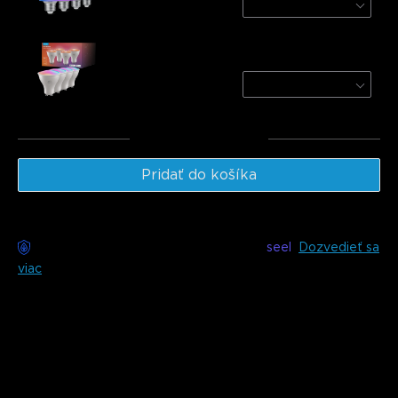
4 PACK
€31.99
Govee RGBWW Smart Light Bulbs
4-Pack
€35.99
Celkom
:
€67.98
Pridať do košíka
Bezstarostné doručenie k dispozícii s
seel
Dozvedieť sa
viac
Popis
Model: H6008 (2 kusy/4 kusy)
Rozjasните interiér svojho domova s pridaným pohodlím. S
funkciami ako skupinové ovládanie a automatizované
časovače zostanú Govee Wi-Fi & Bluetooth LED žiarovky