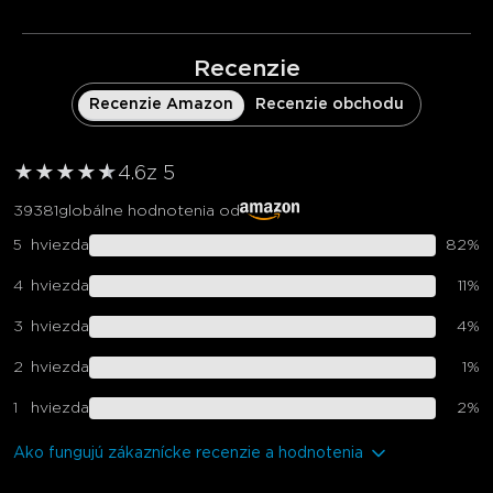
Recenzie
Recenzie Amazon
Recenzie obchodu
★
★
★
★
★
★
4.6
z 5
39381
globálne hodnotenia od
5
hviezda
82
%
4
hviezda
11
%
3
hviezda
4
%
2
hviezda
1
%
1
hviezda
2
%
Ako fungujú zákaznícke recenzie a hodnotenia