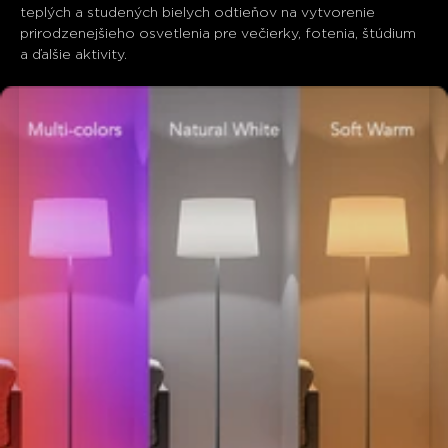
teplých a studených bielych odtieňov na vytvorenie 
prirodzenejšieho osvetlenia pre večierky, fotenia, štúdium 
a ďalšie aktivity.