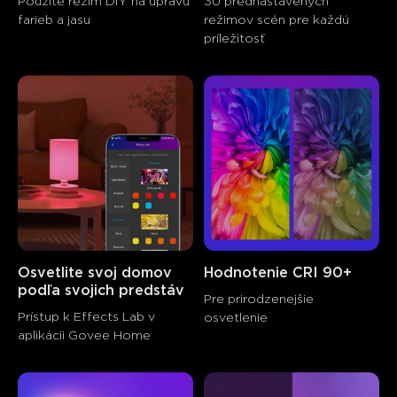
Použite režim DIY na úpravu 
30 prednastavených 
farieb a jasu
režimov scén pre každú 
príležitosť
Osvetlite svoj domov 
Hodnotenie CRI 90+
podľa svojich predstáv
Pre prirodzenejšie 
Prístup k Effects Lab v 
osvetlenie
aplikácii Govee Home
close