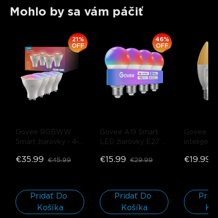
Mohlo by sa vám páčiť
21%
46%
OFF
OFF
Govee RGBWW 
Govee A19 Smart 
Govee E14
Smart žiarovky
- 4-
LED žiarovky E27 
inteligentn
balenie
800lm
- 2 BALENIA
stmievateľ
€35.99
€15.99
€19.99
€45.99
€29.99
sviečkové 
B11 450lm
balenie
Pridať Do 
Pridať Do 
Prida
Košíka
Košíka
Ko