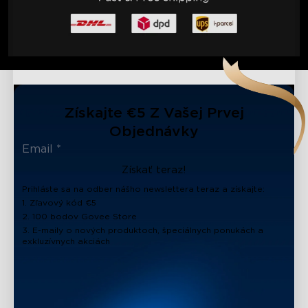
Získajte €5 Z Vašej Prvej
Objednávky
Získať teraz!
Prihláste sa na odber nášho newslettera teraz a získajte:
1. Zľavový kód €5
2. 100 bodov Govee Store
3. E-maily o nových produktoch, špeciálnych ponukách a
exkluzívnych akciách