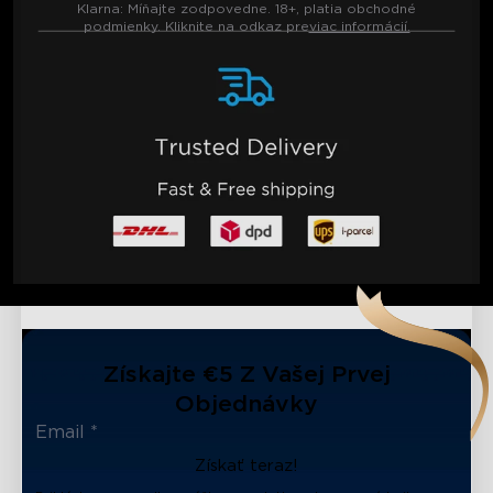
Klarna:
Míňajte zodpovedne. 18+, platia obchodné
podmienky. Kliknite na odkaz pre
viac informácií.
Získajte €5 Z Vašej Prvej
Objednávky
Získať teraz!