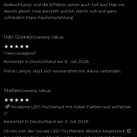
Beleuchtung) und die Effekte sehen auch toll aus! Hab mir
davon gleich zwei Bestellt und bin damit voll und ganz
zufrieden! Klare Kaufempfehlung!
Udo Görkes
Overený nákup
★
★
★
★
★
"Hervorragend"
Bewertet in Deutschland am 8. Juli 2026
Prima Lampe, lässt sich einwandfrei mit Alexa verbinden.
Stefan
Overený nákup
★
★
★
★
★
"🌈 Moderne LED-Tischlampe mit tollen Farben und einfacher
S"
Bewertet in Deutschland am 3. Juli 2026
Ich bin von der Govee LED-Tischlampe absolut begeistert! 😊