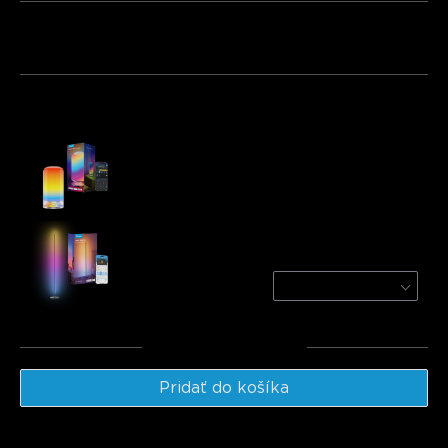
Balík 1
Balík 2
Balík 3
Často kupované spolu:
Govee Table Lamp 2
€49.99
Govee RGBICW Smart Floor Lamp Basic
Black / 1-Pack
€59.99
Celkom
:
€109.98
Pridať do košíka