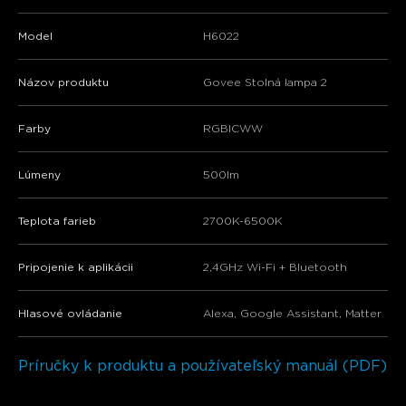
Model
H6022
Názov produktu
Govee Stolná lampa 2
Farby
RGBICWW
Lúmeny
500lm
Teplota farieb
2700K-6500K
Pripojenie k aplikácii
2,4GHz Wi-Fi + Bluetooth
Hlasové ovládanie
Alexa, Google Assistant, Matter
Príručky k produktu a používateľský manuál (PDF)