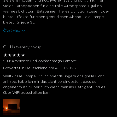
Sie sieht modern und hochwertig aus und sorgt mit ihren
vielen Farboptionen für eine tolle Atmosphäre. Egal ob
warmes Licht zum Entspannen, helles Licht zum Lesen oder
bunte Effekte für einen gemütlichen Abend – die Lampe
bietet für jede Si...
Čítať viac
Oli H.
Overený nákup
★
★
★
★
★
"Für Ambiente und Zocker mega Lampe"
Bewertet in Deutschland am 4. Juli 2026
Weltklasse Lampe. Da ich abends ungern das grelle Licht
anhabe, habe ich mir das Licht so eingestellt dass es
angenehm ist. Super auch wenn man ins Bett geht und es
über WiFi ausschalten kann.