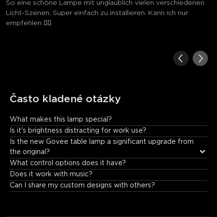
So eine schöne Lampe mit unglaublich vielen verschiedenen
Licht-Szenen. Super einfach zu installieren. Kann ich nur
empfehlen ☝🏻
Často kladené otázky
What makes this lamp special?
It offers: • Incredible color and lighting effects. • Fun music 
Is it's brightness distracting for work use?
synchronization. • Unique visual displays that create an 
Is the new Govee table lamp a significant upgrade from 
immersive experience.
the original?
What control options does it have?
Does it work with music?
Can I share my custom designs with others?