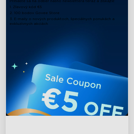
Prihláste sa na odber nášho newslettera teraz a získajte:
1. Zľavový kód €5
2. 100 bodov Govee Store
3. E-maily o nových produktoch, špeciálnych ponukách a
exkluzívnych akciách
Podpora