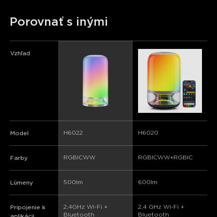
close
Porovnať s inými
Vzhľad
H6022
H6020
Model
RGBICWW
RGBICWW+RGBIC
Farby
500lm
600lm
Lúmeny
2,4GHz Wi-Fi + 
2,4 GHz Wi-Fi + 
Pripojenie k
Bluetooth
Bluetooth
aplikácii