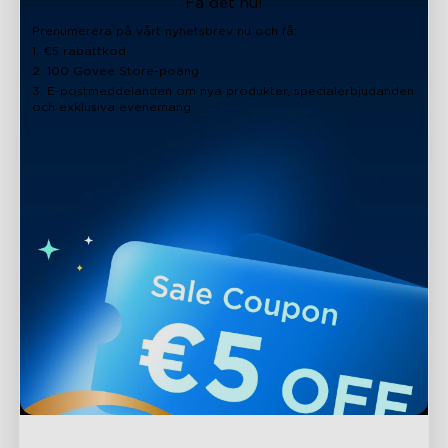
Få det nu!
Prenumerera på vårt nyhetsbrev nu och få:
1. €5 rabattkod
2. 100 Govee Store-poäng
3. E-postmeddelanden om nya produkter, specialerbjudanden
och exklusiva evenemang
close