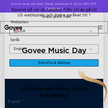
Skip to content
School drop-off done. Deals unlocked! 🎉 Up to 45% OFF
Handla nu
>
Baserat på var du besöker från, vill du gå till
US webbplats och ändra språket till ?
Snabb gratis frakt
Webbplats
USA
Språk
Govee Music Day
English
Bekräfta & tillämpa
Få €5 Rabatt På Din Första
Beställning