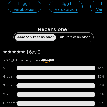
Lägg I 
Lägg I 
Läg
Varukorgen
Varukorgen
Varu
Recensioner
Amazon-recensioner
Butiksrecensioner
★
★
★
★
★
★
4.6
av 5
51631
globala betyg från
5
stjärna
83
%
4
stjärna
10
%
3
stjärna
4
%
2
stjärna
1
%
1
stjärna
2
%