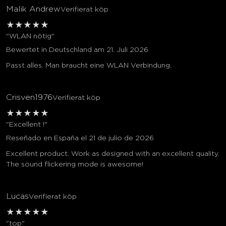
Malik Andrew
Verifierat köp
★
★
★
★
★
"WLAN nötig"
Bewertet in Deutschland am 21. Juli 2026
Passt alles. Man braucht eine WLAN Verbindung.
Crisven1976
Verifierat köp
★
★
★
★
★
"Excellent !"
Reseñado en España el 21 de julio de 2026
Excellent product. Work as designed with an excellent quality.
The sound flickering mode is awesome!
Lucas
Verifierat köp
★
★
★
★
★
"top"