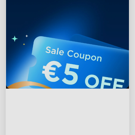
Support
Kontakta oss
Utforska
Vanliga frågor
Om Govee
Sidfotsprodukter
Returer och återbetalningar