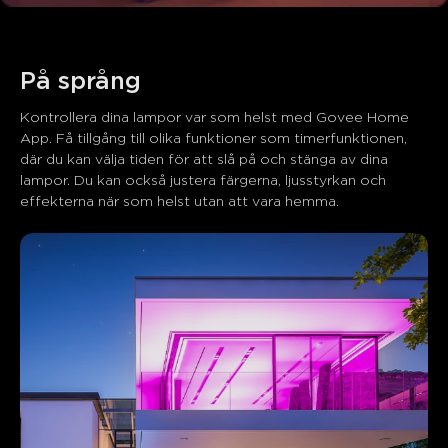
På språng
Vad kunder säger
Kontrollera dina lampor var som helst med Govee Home 
App. Få tillgång till olika funktioner som timerfunktionen, 
där du kan välja tiden för att slå på och stänga av dina 
Ease of setup
App functionality
Durability and reliability
lampor. Du kan också justera färgerna, ljusstyrkan och 
effekterna när som helst utan att vara hemma.
0
0
0
Kunder nämner
Positiv
Negativ
Sammanfattning
：
AI-genererad från texten av kundrecensioner