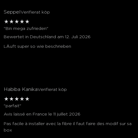
Seppel
Verifierat köp
★
★
★
★
★
"Bin mega zufrieden"
Bewertet in Deutschland am 12. Juli 2026
LÄuft super so wie beschrieben
Habiba Kanika
Verifierat köp
★
★
★
★
★
"parfait"
Avis laissé en France le 11 juillet 2026
Pas facile à installer avec la fibre il faut faire des modif sur sa
box