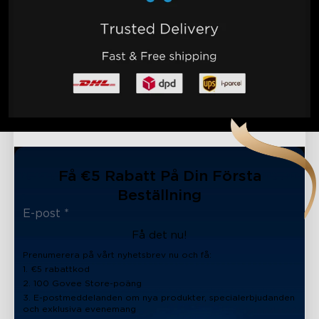
Få €5 Rabatt På Din Första
Beställning
Få det nu!
Prenumerera på vårt nyhetsbrev nu och få:
1. €5 rabattkod
2. 100 Govee Store-poäng
3. E-postmeddelanden om nya produkter, specialerbjudanden
och exklusiva evenemang