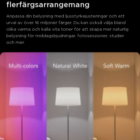
flerfärgsarrangemang
Anpassa din belysning med ljusstyrkejusteringar och ett 
urval av över 16 miljoner färger. Du kan också välja bland 
olika varma och kalla vita toner för att skapa mer naturlig 
belysning för middagsbjudningar, fotosessioner, studier 
och mer.