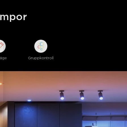
 och sovlägena dimmar eller ökar
d inställda tider för en naturlig sömn-
ampor
läge
Gruppkontroll