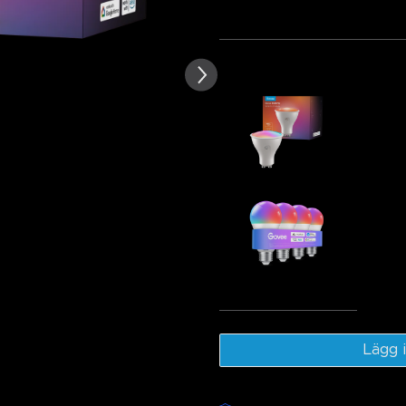
 kundrecensioner
Paket 1
Paket 2
Pa
Köps ofta tillsammans:
[Special 
Bulbs-1 Pa
€19.99
Govee A19
800lm
€31.99
Tota
Lägg 