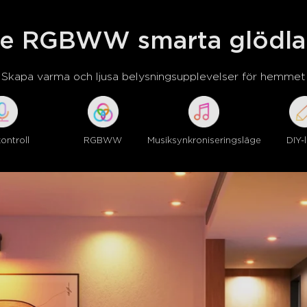
De dedikerade uppvaknings-
gradvis lampans ljusstyrka vi
e RGBWW smarta glödl
och uppvakningscykel.
Skapa varma och ljusa belysningsupplevelser för hemmet
ontroll
RGBWW
Musiksynkroniseringsläge
DIY-