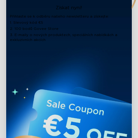
Získat nyní!
Přihlaste se k odběru našeho newsletteru a získejte:
1. Slevový kód €5
2. 100 bodů Govee Store
3. E-maily o nových produktech, speciálních nabídkách a
exkluzivních akcích
close