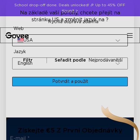
Skip to content
School drop-off done. Deals unlocked! 🎉 Up to 45% OFF
Koupit
>
Na základě vaší polohy, chcete přejít na
stránku US a změnit jazyk na ?
Rychlá doprava zdarma
Web
USA
Jazyk
Filtr
Seřadit podle
Nejprodávanější
English
Potvrdit a použít
Získejte €5 Z První Objednávky