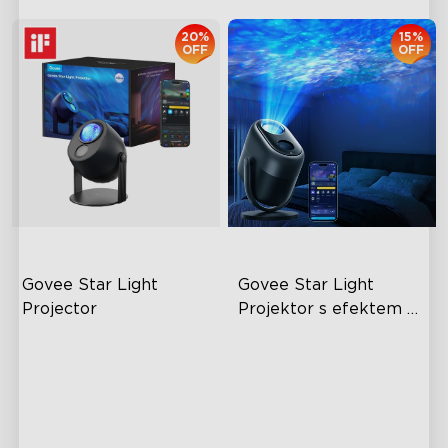
20%
15%
OFF
OFF
Govee Star Light 
Govee Star Light 
Projector
Projektor s efektem 
mlhoviny
Exkluzivní osvětlení Aurora s
7zónová Nebula
inovativními dvojitými LED
pokrytí plochy 50 m²
diodami
nízká hlučnost 25 dB
Brilantně barevné RGBW
LED diody