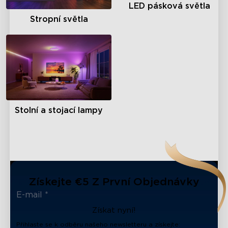
LED pásková světla
Stropní světla
Stolní a stojací lampy
Získejte €5 Z První Objednávky
Získat nyní!
Přihlaste se k odběru našeho newsletteru a získejte: