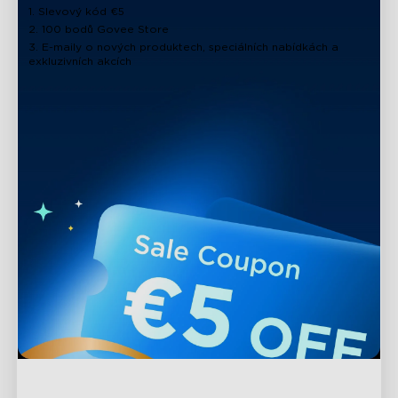
1. Slevový kód €5
2. 100 bodů Govee Store
3. E-maily o nových produktech, speciálních nabídkách a
exkluzivních akcích