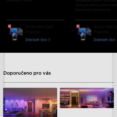
projektor miluji!
kombinací barev a široký 
který promítá polární záři
Rozhodně doporučuji
Govee Star Light
Govee Star Li
Projector
Projector
Zobrazit více
Zobrazit více
Doporučeno pro vás