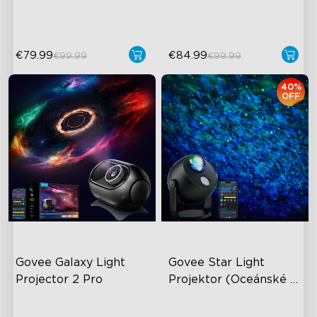
52+ scénických režimů
€79.99
€84.99
€99.99
€99.99
40%
OFF
Govee Galaxy Light 
Govee Star Light 
Projector 2 Pro
Projektor (Oceánské 
vlny)
Ultra 4MP HD čočka
Dvouvrstvá texturovaná