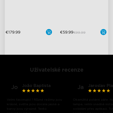
čočka
90° široká projekce
Pokrytí plochy 50m²
Jas 230 luxů
40+ scénických režimů
€179.99
€59.99
€99.99
Uživatelské recenze
João Baptista
Jaroslav Pl
Jo
Ja
Velmi fascinující！Různé režimy jsou
Okamžitá polární záře. 
krásné, světla jsou docela jasná a
lampa, velmi snadná insta
barvy jsou výrazné. Tento
ovládání přes aplikaci. Tol
close