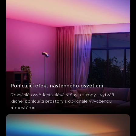
Pohlcující efekt nástěnného osvětlení
Rozsáhlé osvětlení zalévá stěny a stropy—vytváří 
klidné, pohlcující prostory s dokonale vyváženou 
atmosférou.
Co říkají zákazníci