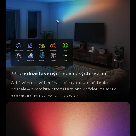
Overall satisfaction
Product quality
Lighting quality
0
0
0
Zákazníci zmiňují
Pozitivní
Negativní
Shrnutí
：
Generováno AI z textu zákaznických recenzí
77 přednastavených scénických režimů
Od živého osvětlení na večírky po útulné teplo u 
postele—okamžitá atmosféra pro každou oslavu a 
relaxační chvíli ve vašem prostoru.