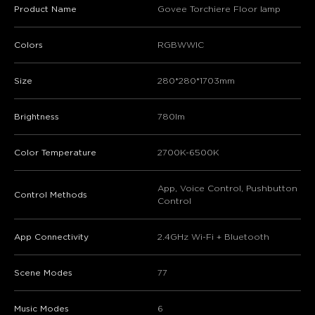
Product Name
Govee Torchiere Floor lamp
Colors
RGBWWIC
Size
280*280*1703mm
Brightness
780lm
Color Temperature
2700K-6500K
App, Voice Control, Pushbutton
Control Methods
Control
App Connectivity
2.4GHz Wi-Fi + Bluetooth
Scene Modes
77
Music Modes
6