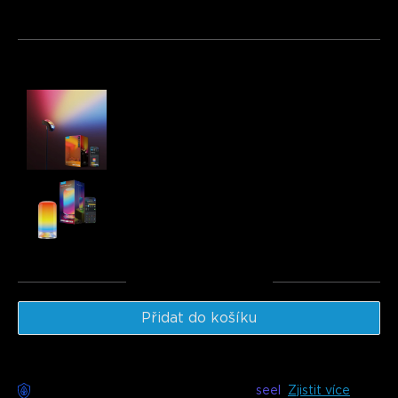
Balíček 1
Balíček 2
Balíček 3
Často kupováno společně:
Govee Torchiere Floor lamp
€99.99
Govee Table Lamp 2
€49.99
Celkem
:
€149.97
Přidat do košíku
Bezstarostné doručení k dispozici s
seel
Zjistit více