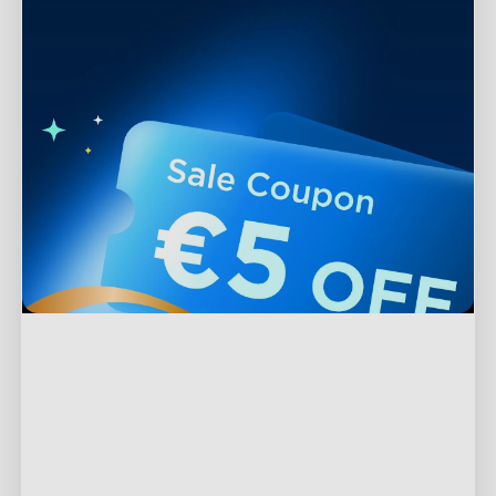
Podpora
Kontaktujte nás
Prozkoumat
Často kladené otázky
O společnosti Govee
Produkty v zápatí
Vrácení a refundace
O GoveeLife