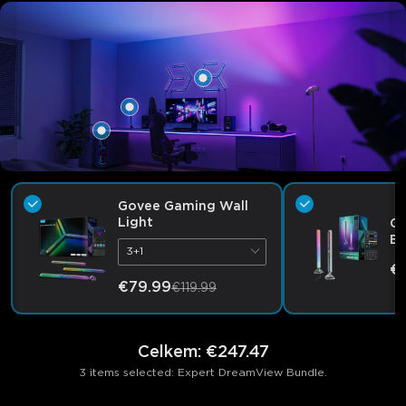
Govee Gaming Wall
Light
Go
Ba
3+1
€
€79.99
€119.99
Celkem
:
€247.47
3 items selected: Expert DreamView Bundle.