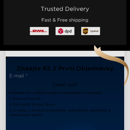
Získejte €5 Z První Objednávky
Získat nyní!
Přihlaste se k odběru našeho newsletteru a získejte:
1. Slevový kód €5
2. 100 bodů Govee Store
3. E-maily o nových produktech, speciálních nabídkách a
exkluzivních akcích