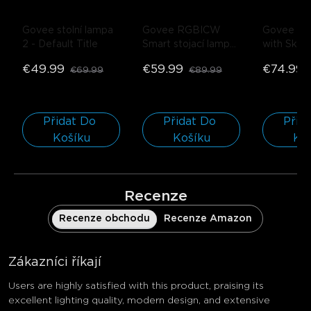
Govee stolní lampa 
Govee RGBICW 
Govee Stri
2
- Default Title
Smart stojací lampa 
with Skyli
Basic
- Černá 
€49.99
€59.99
€74.99
€69.99
€89.99
(kompatibilní s 
Matter) / 1 kus
Přidat Do 
Přidat Do 
Přida
Košíku
Košíku
Ko
Recenze
Recenze obchodu
Recenze Amazon
Zákazníci říkají
Users are highly satisfied with this product, praising its
excellent lighting quality, modern design, and extensive