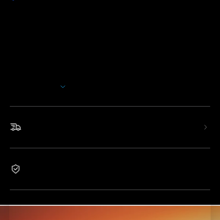
Popis
Model: H60B1
Povyšte svou atmosféru s naším systémem Triple-Zone
Dynamic Lighting, který nabízí tři nezávisle ovládané zóny
pro ohromující efekty na stropě. Vyberte si ze 77
přednastavených scén s nastavitelnými barvami a jasem,
vylepšených technologií LuminBlend pro každou náladu.
Zobrazit více
· Triple-Zone Dynamic Lighting:
Tři nezávisle ovládané
zóny s plynulým přechodem pro živé efekty na stropě.
Rychlé a bezplatné doručení
· Flexibilní umístění:
330° horizontální rotace a 60°
vertikální náklon pro dokonalý směr osvětlení.
· Multi-Scene Lighting:
77 přednastavených režimů s
Záruka 2 roky
nastavitelnou barvou, jasem a technologií
LuminBlend™
pro
jakoukoli náladu.
· Kompletní chytré ovládání:
Hlasové příkazy přes Google
Assistant, Alexa a Matter, s plným ovládáním přes aplikaci.