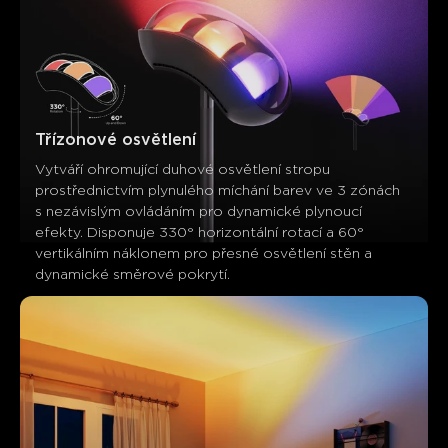
Třízonové osvětlení
Vytváří ohromující duhové osvětlení stropu 
prostřednictvím plynulého míchání barev ve 3 zónách 
s nezávislým ovládáním pro dynamické plynoucí 
efekty. Disponuje 330° horizontální rotací a 60° 
vertikálním náklonem pro přesné osvětlení stěn a 
dynamické směrové pokrytí.