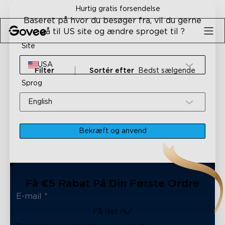
Skip to content
Hurtig gratis forsendelse
Baseret på hvor du besøger fra, vil du gerne
gå til US site og ændre sproget til ?
Site
USA
Filter
Sortér efter
Bedst sælgende
Sprog
English
Bekræft og anvend
Få €5 Rabat På Din Første Ordre
Få det nu!