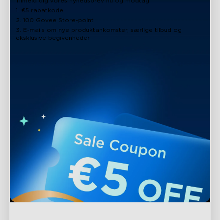
Tilmeld dig vores nyhedsbrev nu og modtag:
1. €5 rabatkode
2. 100 Govee Store-point
3. E-mails om nye produktankomster, særlige tilbud og
eksklusive begivenheder
close