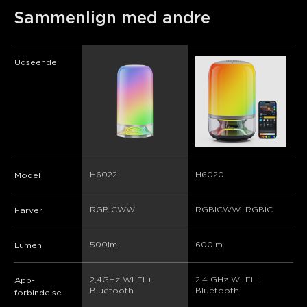
close
Sammenlign med andre
Udseende
H6022
H6020
Model
RGBICWW
RGBICWW+RGBIC
Farver
500lm
600lm
Lumen
2,4GHz Wi-Fi + 
2,4 GHz Wi-Fi + 
App-
Bluetooth
Bluetooth
forbindelse