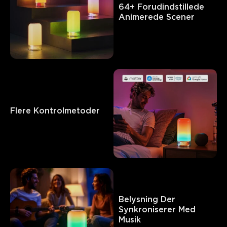
64+ Forudindstillede 
Animerede Scener
Hvad kunder siger
Light quality
App functionality
Product quality
Desig
Flere Kontrolmetoder
0
0
0
Kunder nævner
Positiv
Negativ
Sammendrag
：
AI-genereret fra teksten af kundeanmeldelser
Belysning Der 
Synkroniserer Med 
Musik