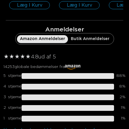
Læg I Kurv
Læg I Kurv
Læg 
Anmeldelser
Amazon Anmeldelser
Butik Anmeldelser
★
★
★
★
★
4.8
ud af 5
14253
globale bedømmelser fra
5
stjerne
88
%
4
stjerne
8
%
3
stjerne
2
%
2
stjerne
1
%
1
stjerne
1
%