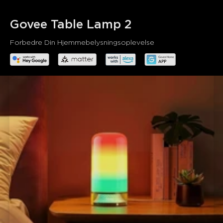
Stemme- & app-styring:
Kompatibel med Alexa,
Google Assistant og Matter. Styr din smarte lampe med
Govee Table Lamp 2
simple stemmekommandoer uden at komme ud af
sengen.
Forbedre Din Hjemmebelysningsoplevelse
Timer-funktion:
Denne dæmpbare natlampes
tidsindstilling hjælper dig med at falde i søvn og vågne
hver dag.