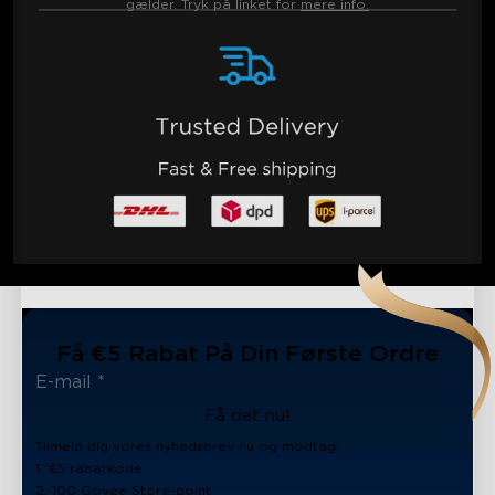
gælder. Tryk på linket for
mere info.
Få €5 Rabat På Din Første Ordre
Få det nu!
Tilmeld dig vores nyhedsbrev nu og modtag:
1. €5 rabatkode
2. 100 Govee Store-point