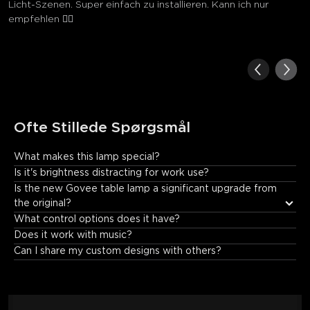
Licht-Szenen. Super einfach zu installieren. Kann ich nur
empfehlen ☝🏻
Ofte Stillede Spørgsmål
What makes this lamp special?
It offers: • Incredible color and lighting effects. • Fun music 
Is it's brightness distracting for work use?
synchronization. • Unique visual displays that create an 
Is the new Govee table lamp a significant upgrade from 
immersive experience.
the original?
What control options does it have?
Does it work with music?
Can I share my custom designs with others?