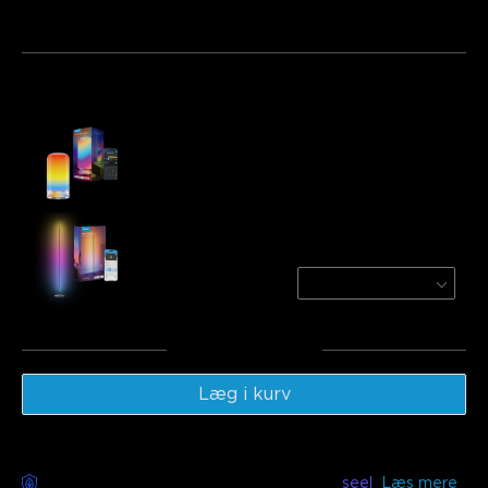
Bundt 1
Bundt 2
Bundt 3
Ofte købt sammen:
Govee Table Lamp 2
€49.99
Govee RGBICW Smart Floor Lamp Basic
Black / 1-Pack
€59.99
Total
:
€109.98
Læg i kurv
Bekymringsfri levering tilgængelig med
seel
Læs mere