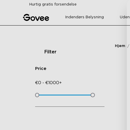
Skip to content
Hurtig gratis forsendelse
Indendørs Belysning
Uden
Hjem
Filter
Price
€
0
-
€
1000+