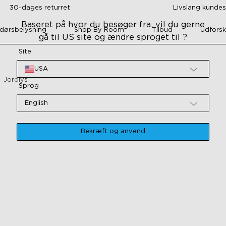
30-dages returret
Livslang kunde
Baseret på hvor du besøger fra, vil du gerne
dørsbelysning
Shop By Room
Tilbud
Udforsk
gå til US site og ændre sproget til ?
Site
USA
Jordlys
Sprog
English
Bekræft og anvend