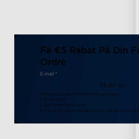
Få €5 Rabat På Din F
Ordre
Få det nu!
Tilmeld dig vores nyhedsbrev nu og modtag:
1. €5 rabatkode
2. 100 Govee Store-point
3. E-mails om nye produktankomster, særlige tilbud og 