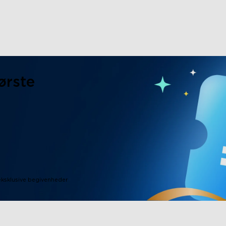
ørste
eksklusive begivenheder
close