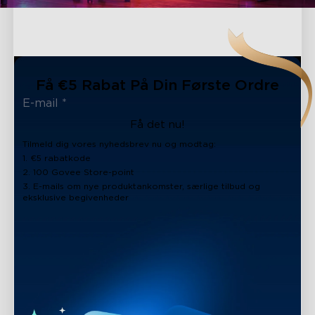
Få €5 Rabat På Din Første Ordre
Få det nu!
Tilmeld dig vores nyhedsbrev nu og modtag:
1. €5 rabatkode
2. 100 Govee Store-point
3. E-mails om nye produktankomster, særlige tilbud og
eksklusive begivenheder