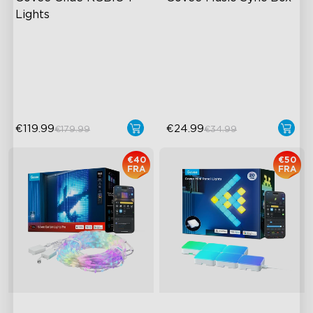
Lights
RGBIC Lyseffekter
Bluetooth Group Control
40+ Scene-tilstande
22 Music Modes
DIY Design
Accurate Pickup
€119.99
€24.99
€179.99
€34.99
€40
€50
FRA
FRA