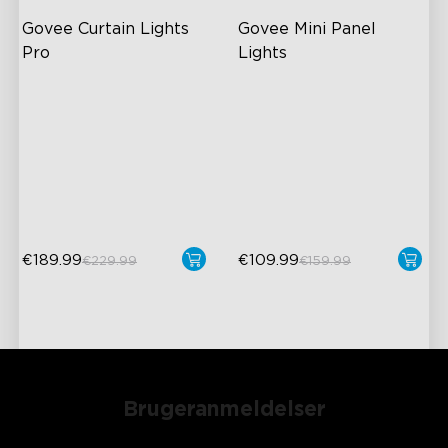
Govee Curtain Lights 
Govee Mini Panel 
Pro
Lights
Visuel ydeevne på næste
RGBIC Light Effects
niveau
DIY Design
Skab uden begrænsninger
Expansion & Splicing
250+ scener
Support
Sammensæt op til 3 sæt
€189.99
€109.99
€229.99
€159.99
close
Brugeranmeldelser