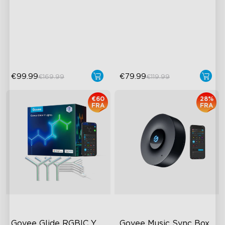
RGBIC Lighting Effects
Futuristic Faceplate
DIY Design
Dual-Layered Construction
Animated Effects
High-Level DIY
Customization
€99.99
€79.99
€169.99
€119.99
€60
28%
FRA
FRA
Govee Glide RGBIC Y 
Govee Music Sync Box