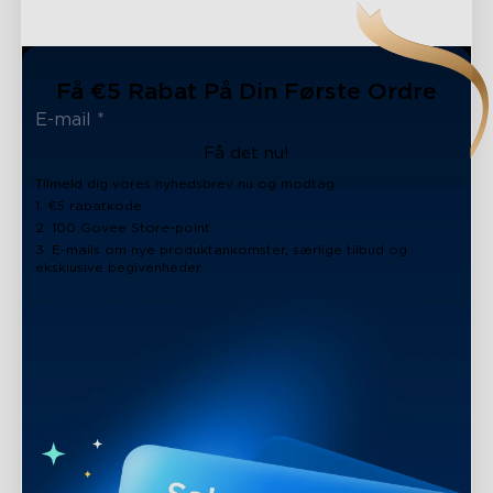
Få €5 Rabat På Din Første Ordre
Få det nu!
Tilmeld dig vores nyhedsbrev nu og modtag:
1. €5 rabatkode
2. 100 Govee Store-point
3. E-mails om nye produktankomster, særlige tilbud og
eksklusive begivenheder