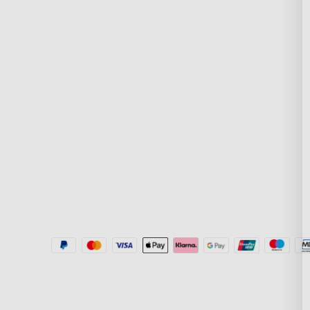
Kontakt os
Om Govee
Ofte stillede spørgsmål
Om GoveeLife
Returneringer og refunderinger
RGBIC Teknologi
Forsendelsespolitik
New User Benefit
Where to Buy
Betal med Klarna
Govee Home App