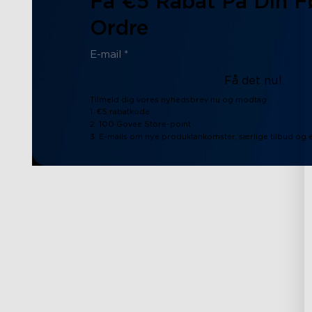
Få €5 Rabat På Din F
Ordre
Få det nu!
Tilmeld dig vores nyhedsbrev nu og modtag:
1. €5 rabatkode
2. 100 Govee Store-point
3. E-mails om nye produktankomster, særlige tilbud og 
Support
Udforsk