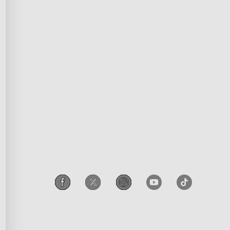
ningsprogram
Privacy Policy
sprogram
Terms of Service
ndkøb
Intellectual Property Rights
abat
Declaration of Conformity
iscount
Accessibility
rogram
Govee EU Data Act
Legal Notice