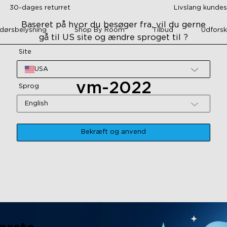
30-dages returret
Livslang kunde
Baseret på hvor du besøger fra, vil du gerne
dørsbelysning
Shop By Room
Tilbud
Udforsk
gå til US site og ændre sproget til ?
Site
USA
vm-2022
Sprog
English
Bekræft og anvend