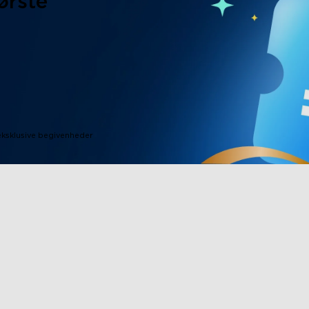
ørste
eksklusive begivenheder
close
Fodervareprodukter
Samarbejd