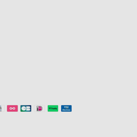
TV-lys
Govee beløn
Udendørs lys
Partnerskab
Lamper
Virksomhedsi
s
Lysstrimler
Uddannelsesr
Gaming-lys
Key Worker D
Loftslamper
Henvisningsp
Smart Lights