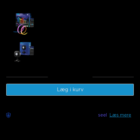
Ofte købt sammen:
Govee RGBICWW Outdoor LED Strip Lights
€79.99
Govee Outdoor Motion Sensor
€29.99
Total
:
€109.97
Læg i kurv
Bekymringsfri levering tilgængelig med
seel
Læs mere
Beskrivelse
Model: H70A1(10m)