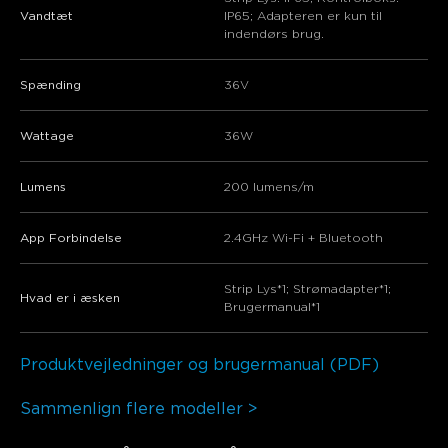
Vandtæt
IP65; Adapteren er kun til
indendørs brug.
Spænding
36V
Wattage
36W
Lumens
200 lumens/m
App Forbindelse
2.4GHz Wi-Fi + Bluetooth
Strip Lys*1; Strømadapter*1;
Hvad er i æsken
Brugermanual*1
Produktvejledninger og brugermanual (PDF)
Sammenlign flere modeller >