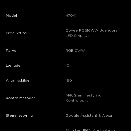
Model
H70A1
Govee RGBICWW Udendørs
Produkttitel
LED Strip Lys
Farver
RGBICWW
Længde
10m
Antal lyskilder
180
APP, Stemmestyring,
Kontrolmetoder
Kontrolboks
Stemmestyring
Google Assistant & Alexa
Strip Lys: IP65; Kontrolboks: