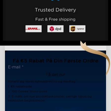
Få €5 Rabat På Din Første Ordre
Få det nu!
Tilmeld dig vores nyhedsbrev nu og modtag:
1. €5 rabatkode
2. 100 Govee Store-point
3. E-mails om nye produktankomster, særlige tilbud og
eksklusive begivenheder