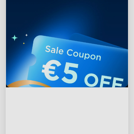
Support
Kontakt os
Udforsk
Ofte stillede spørgsmål
Om Govee
Fodervareprodukter
Returneringer og refunderinger