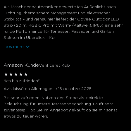
Als Maschinenbautechniker bewerte ich Außenlicht nach
Dichtung, thermischem Management und elektrischer
Stabilität – und genau hier liefert der Govee Outdoor LED
Strip (20 m, RGBIC Pro mit Warm-/Kaltweiß, IP65) eine sehr
runde Performance für Terrassen, Fassaden und Gärten.
Stärken im Überblick - Ko...
Læs mere
Amazon Kunde
Verificeret Køb
★
★
★
★
★
"Ich bin zufrieden"
Avis laissé en Allemagne le 16 octobre 2025
Bin sehr zufrieden. Nutzen den Stripe als Indirekte
Beleuchtung für unsere Terassenbedachung. Läuft sehr
zuverlässig. Hab Sie im Angebot gekauft da sie mir sonst
etwas zu teuer wären.