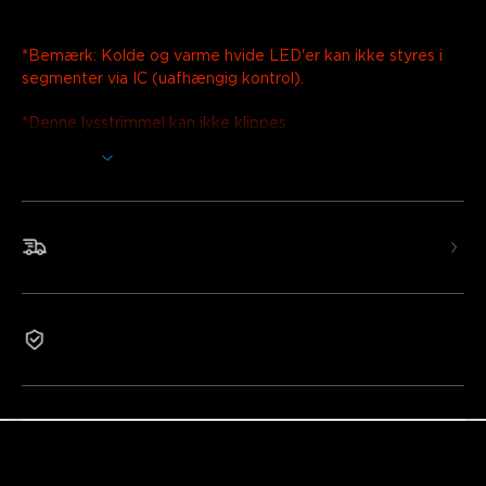
Oplader: EU 2-PIN STIK
*Bemærk: Kolde og varme hvide LED'er kan ikke styres i
segmenter via IC (uafhængig kontrol).
*Denne lysstrimmel kan ikke klippes.
Vis mere
Oplys dine terrasser, tagudhæng, haver og a
ndre
udendørsområder med vores forbedrede Govee
RGBICWW Udendørs LED-strimler. Transformer dine
Halloween- eller julefestligheder uden at skifte lysene
Hurtig og gratis forsendelse
manuelt. Tilføjelsen af varme og kolde hvide LED'er kan
tilpasses til sikkerhedsbelysning eller daglig belysning, når
du kommer hjem.
2 års garanti
RGBIC-teknologi: Govee udendørs LED-strimler bruger
uafhængig kontrol (IC) til at vise flere farver samtidigt på
én lysstrimmel.
Flere hvide LED'er: Varme hvide og kolde hvide LED'er
er introduceret i de udendørs LED-strimler til brug året
rundt.