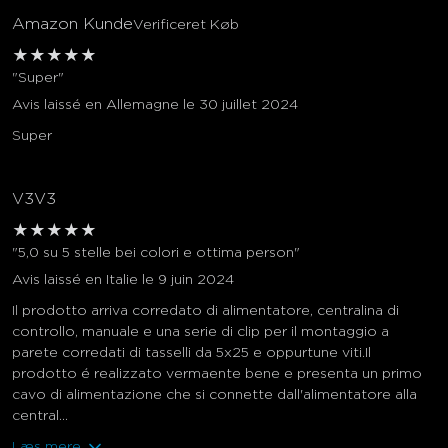
Amazon Kunde
Verificeret Køb
★
★
★
★
★
"Super"
Avis laissé en Allemagne le 30 juillet 2024
Super
V3V3
★
★
★
★
★
"5,0 su 5 stelle bei colori e ottima person"
Avis laissé en Italie le 9 juin 2024
Il prodotto arriva corredato di alimentatore, centralina di
controllo, manuale e una serie di clip per il montaggio a
parete corredati di tasselli da 5x25 e oppurtune viti.Il
prodotto é realizzato vermaente bene e presenta un primo
cavo di alimentazione che si connette dall'alimentatore alla
central...
Læs mere