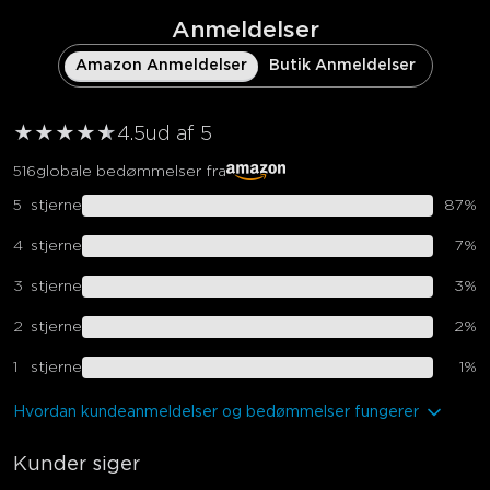
Anmeldelser
Amazon Anmeldelser
Butik Anmeldelser
★
★
★
★
★
★
4.5
ud af 5
516
globale bedømmelser fra
5
stjerne
87
%
4
stjerne
7
%
3
stjerne
3
%
2
stjerne
2
%
1
stjerne
1
%
Hvordan kundeanmeldelser og bedømmelser fungerer
Kunder siger
close