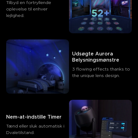
Tilbyd en fortryllende 
oplevelse til enhver 
lejlighed.
Udsøgte Aurora 
Belysningsmønstre
Hvad kunder siger
3 flowing effects thanks to 
the unique lens design.
Visual effects and projection quality
App control and smart fe
0
0
0
Kunder nævner
Positiv
Negativ
Nem-at-indstille Timer
Sammendrag
：
Tænd eller sluk automatisk i 
AI-genereret fra teksten af kundeanmeldelser
Dvaletilstand.