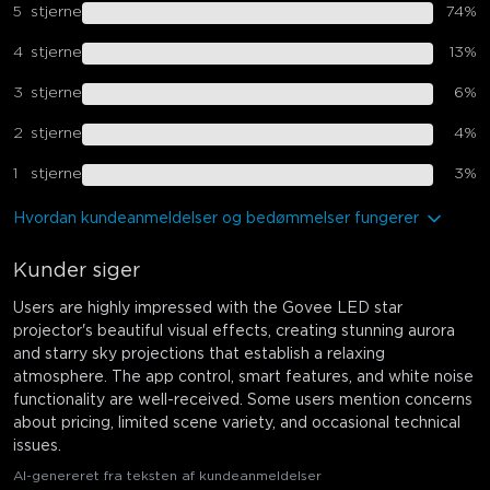
5
stjerne
74
%
4
stjerne
13
%
3
stjerne
6
%
2
stjerne
4
%
1
stjerne
3
%
Hvordan kundeanmeldelser og bedømmelser fungerer
Kunder siger
Users are highly impressed with the Govee LED star
projector's beautiful visual effects, creating stunning aurora
and starry sky projections that establish a relaxing
atmosphere. The app control, smart features, and white noise
functionality are well-received. Some users mention concerns
about pricing, limited scene variety, and occasional technical
issues.
AI-genereret fra teksten af kundeanmeldelser