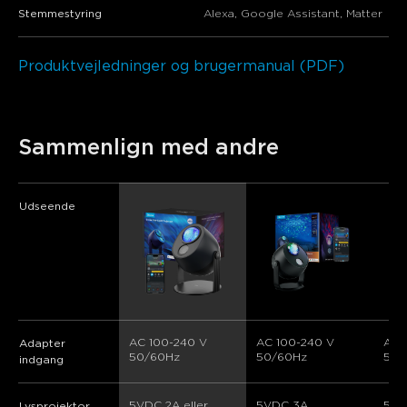
Stemmestyring
Alexa, Google Assistant, Matter
Produktvejledninger og brugermanual (PDF)
Sammenlign med andre
Udseende
AC 100-240 V 
AC 100-240 V 
AC 
Adapter
50/60Hz
50/60Hz
50/
indgang
5VDC 2A eller 
5VDC 3A 
5VD
Lysprojektor