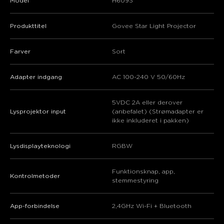
Model
H6093
Produkttitel
Govee Star Light Projector
Farver
Sort
Adapter indgang
AC 100-240 V 50/60Hz
5VDC 2A eller derover
Lysprojektor input
(anbefalet) (Strømadapter er
close
ikke inkluderet i pakken)
Lysdisplayteknologi
RGBW
Funktionsknap, app,
Kontrolmetoder
stemmestyring
App-forbindelse
2,4GHz Wi-Fi + Bluetooth