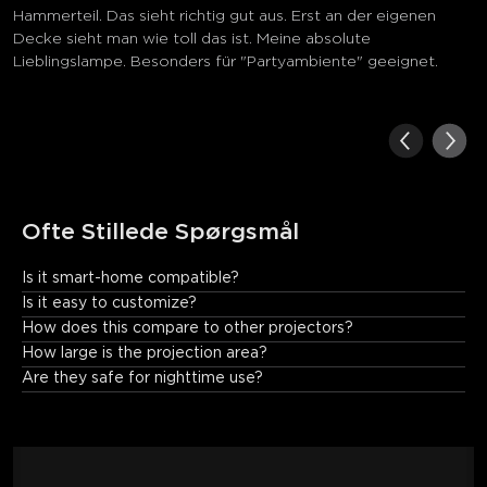
Hammerteil. Das sieht richtig gut aus. Erst an der eigenen
Decke sieht man wie toll das ist. Meine absolute
Lieblingslampe. Besonders für "Partyambiente" geeignet.
Ofte Stillede Spørgsmål
Is it smart-home compatible?
Fully! Works with Alexa/Google Home/Matter for voice control.
Is it easy to customize?
How does this compare to other projectors?
How large is the projection area?
Are they safe for nighttime use?