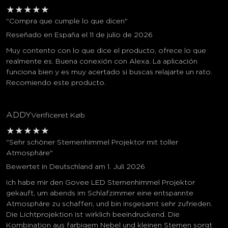
★
★
★
★
★
"Compra que cumple lo que dicen"
Reseñado en España el 11 de julio de 2026
Muy contento con lo que dice el producto, ofrece lo que
realmente es. Buena conexión con Alexa. La aplicación
funciona bien y es muy acertado si buscas relajarte un rato.
Recomiendo este producto.
ADDY
Verificeret Køb
★
★
★
★
★
"Sehr schöner Sternenhimmel Projektor mit toller
Atmosphäre"
Bewertet in Deutschland am 1. Juli 2026
Ich habe mir den Govee LED Sternenhimmel Projektor
gekauft, um abends im Schlafzimmer eine entspannte
Atmosphäre zu schaffen, und bin insgesamt sehr zufrieden.
Die Lichtprojektion ist wirklich beeindruckend. Die
Kombination aus farbigem Nebel und kleinen Sternen sorgt