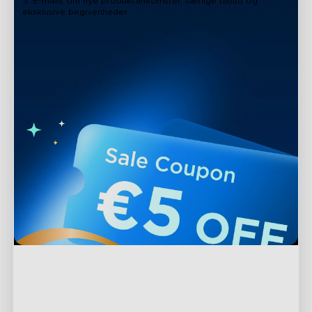
3. E-mails om nye produktankomster, særlige tilbud og
eksklusive begivenheder
Support
Kontakt os
Udforsk