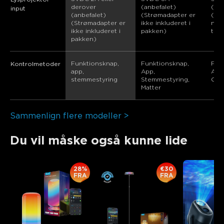
derover 
(anbefalet) 
(re
input
(anbefalet) 
(Strømadapter er 
(Pow
(Strømadapter er 
ikke inkluderet i 
not 
ikke inkluderet i 
pakken)
the
pakken)
Funktionsknap, 
Funktionsknap, 
Fun
Kontrolmetoder
app, 
App, 
App,
stemmestyring
Stemmestyring, 
Cont
Matter
Sammenlign flere modeller >
Du vil måske også kunne lide
28%
€30
FRA
FRA