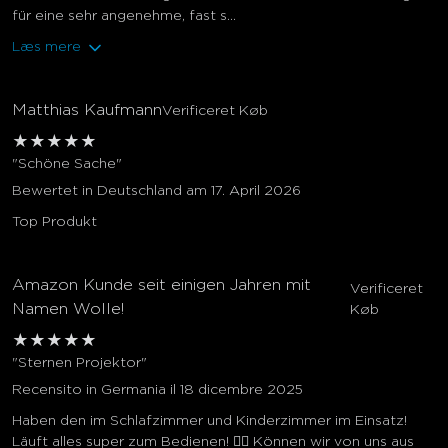
für eine sehr angenehme, fast s...
Læs mere
Matthias Kaufmann
Verificeret Køb
★
★
★
★
★
"Schöne Sache"
Bewertet in Deutschland am 17. April 2026
Top Produkt
Amazon Kunde seit einigen Jahren mit
Verificeret
Namen Wolle!
Køb
★
★
★
★
★
"Sternen Projektor"
Recensito in Germania il 18 dicembre 2025
Haben den im Schlafzimmer und Kinderzimmer im Einsatz!
Läuft alles super zum Bedienen! 👍🏼 Können wir von uns aus