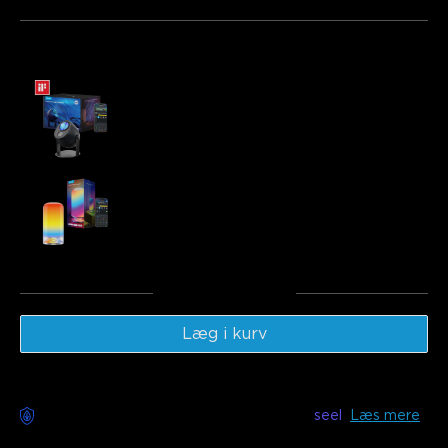
Ofte købt sammen:
[Special Deals] Govee Star Light Projector
€99.99
Govee Table Lamp 2
€49.99
Total
:
€149.97
Læg i kurv
Bekymringsfri levering tilgængelig med
seel
Læs mere
Beskrivelse