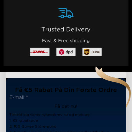
Få €5 Rabat På Din Første Ordre
Få det nu!
Tilmeld dig vores nyhedsbrev nu og modtag:
1. €5 rabatkode
2. 100 Govee Store-point