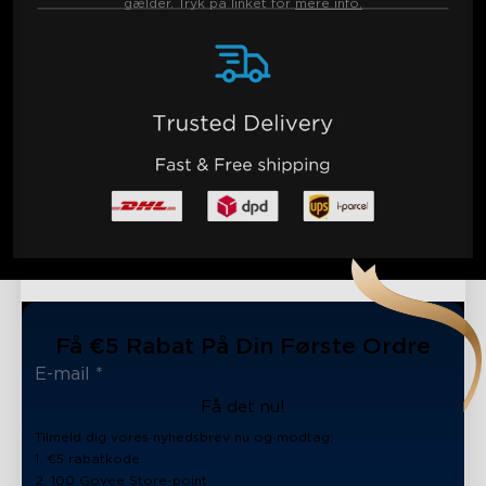
gælder. Tryk på linket for
mere info.
Få €5 Rabat På Din Første Ordre
Få det nu!
Tilmeld dig vores nyhedsbrev nu og modtag:
1. €5 rabatkode
2. 100 Govee Store-point