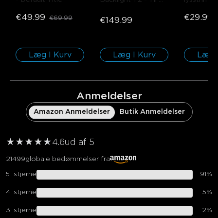
- Default Title
Backlight T2
- Til 
lysstrimle
55-65 tommer TV
Beskytten
€49.99
€29.99
€69.99
€149.99
Belægnin
rulle*5m
Læg I Kurv
Læg I Kurv
Læg 
Anmeldelser
Amazon Anmeldelser
Butik Anmeldelser
★
★
★
★
★
★
4.6
ud af 5
21499
globale bedømmelser fra
5
stjerne
91
%
4
stjerne
5
%
3
stjerne
2
%