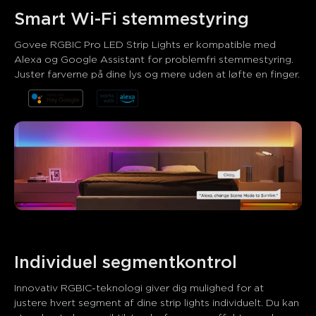
Smart Wi-Fi stemmestyring
Govee RGBIC Pro LED Strip Lights er kompatible med 
Alexa og Google Assistant for problemfri stemmestyring. 
Juster farverne på dine lys og mere uden at løfte en finger.
Hvad kunder siger
Product quality
Brightness and colors
App control
0
0
0
Kunder nævner
Positiv
Negativ
Sammendrag
：
AI-genereret fra teksten af kundeanmeldelser
Individuel segmentkontrol
Innovativ RGBIC-teknologi giver dig mulighed for at 
justere hvert segment af dine strip lights individuelt. Du kan 