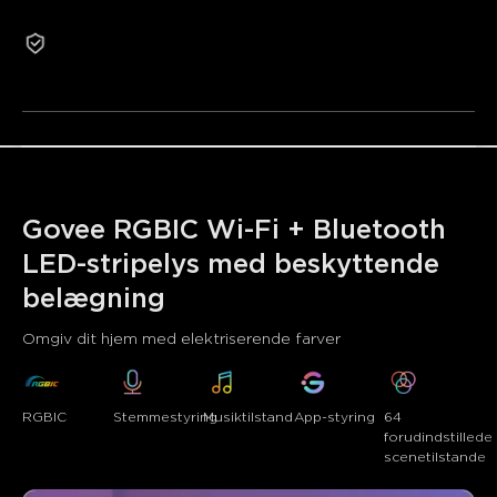
•Omfattende musiksynkroniseringstilstand
2 års garanti
•64+ forudindstillede scenetilstande
Renoverede produkter kan ikke returneres eller
ombyttes af årsager, der ikke er relateret til kvalitet.
Govee RGBIC Wi-Fi + Bluetooth 
LED-stripelys med beskyttende 
belægning
Omgiv dit hjem med elektriserende farver
RGBIC
Stemmestyring
Musiktilstand
App-styring
64 
forudindstillede
scenetilstande