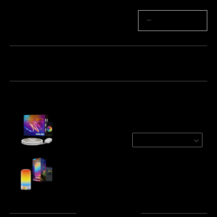
Antal
−
+
Bundt 1
Bundt 2
Bundt 3
Ofte købt sammen:
Refurbished Govee RGBIC Wi-Fi + Bluetooth
Strip Lights With Protective Coating
1 Roll* 10 m
€44.62
Govee Table Lamp 2
€49.99
Total
:
€94.61