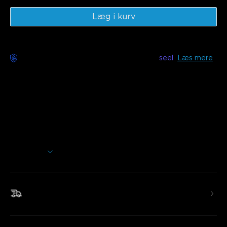
Læg i kurv
Bekymringsfri levering tilgængelig med
seel
Læs mere
Beskrivelse
Model:
H619A (1 Rulle* 5m)
H619C (1 Rulle* 10m)
H619E (2 Rulle* 10m)
Oplader: EU STIK
Vis mere
Tilføj ekstra lysstyrke til ethvert rum i dit hjem. Disse LED-
lysstrimler bruger Wi-Fi og Bluetooth til nemt at styre
farverne og effekterne for at personliggøre din belysning.
Hurtig og gratis forsendelse
•Smart stemmestyring
•RGBIC-effekter
•Smart app-styring