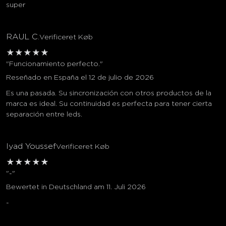
super
RAUL C.
Verificeret Køb
★
★
★
★
★
"Funcionamiento perfecto."
Reseñado en España el 12 de julio de 2026
Es una pasada. Su sincronización con otros productos de la
marca es ideal. Su continuidad es perfecta para tener cierta
separación entre leds.
Iyad Youssef
Verificeret Køb
★
★
★
★
★
"-"
Bewertet in Deutschland am 11. Juli 2026
-