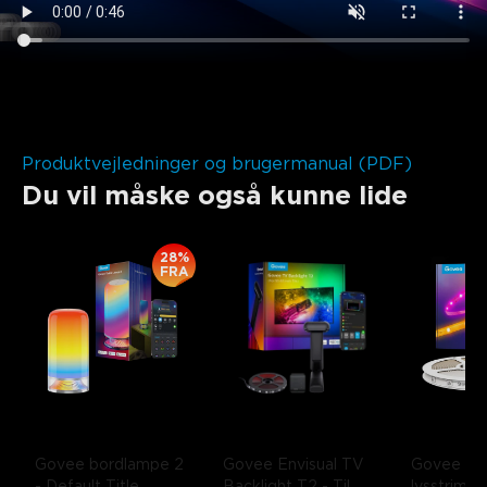
close
Produktvejledninger og brugermanual (PDF)
Du vil måske også kunne lide
28%
FRA
Govee bordlampe 2
Govee Envisual TV 
Govee RG