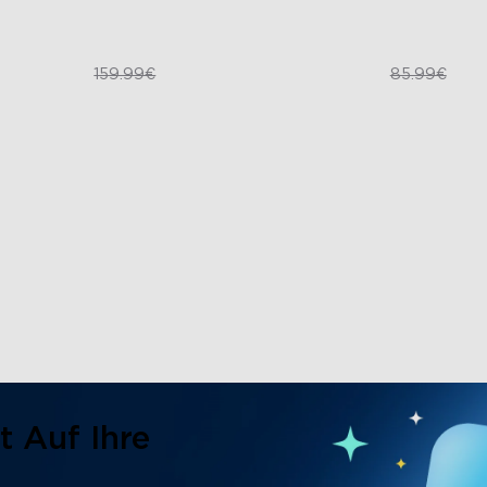
109.99€
64.49€
159.99€
85.99€
t Auf Ihre