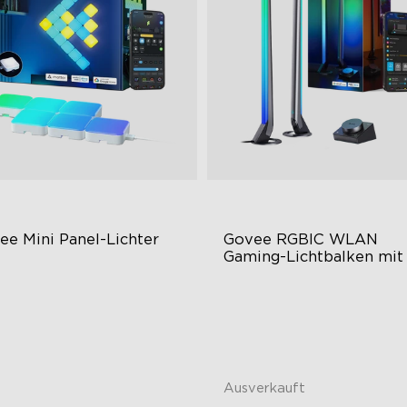
ee Mini Panel-Lichter
Govee RGBIC WLAN 
Gaming-Lichtbalken mit 
Smart Controller
BIC-Lichteffekte
RGBIC-Lichteffekte
Y-Design
DIY-Personalisierung
weiterungs- und
reichhaltige Szenenmodi
leißunterstützung
Ausverkauft