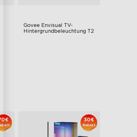
Govee Envisual TV-
Hintergrundbeleuchtung T2
Govee Envisual-Technologie
Innovatives Design mit zwei
Kameras
Verbesserte RGBIC-Beleuchtung
149.99€
70€
30€
abatt
Rabatt