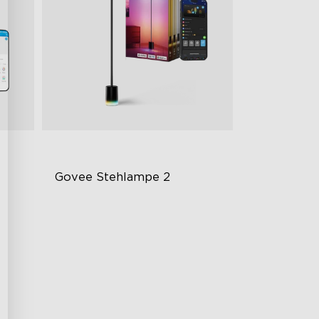
Govee Stehlampe 2 
Verbessertes modernes Design
1725 lm Helligkeit
DreamView-Synchronisierung