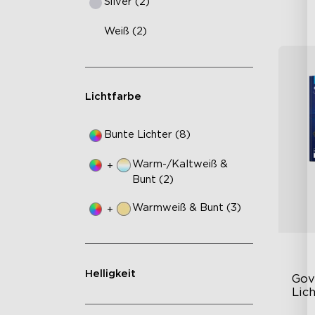
Silver (2)
Weiß (2)
Lichtfarbe
Bunte Lichter (8)
Warm-/Kaltweiß &
+
Bunt (2)
Warmweiß & Bunt (3)
+
Helligkeit
Gov
Lich
Sch