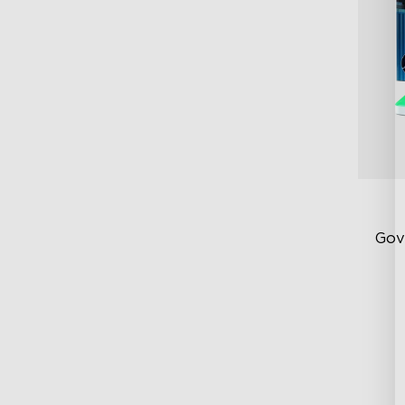
Gov
RG
DI
Er
Sp