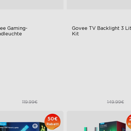
ee Gaming-
Govee TV Backlight 3 Lit
dleuchte
Kit
turistische Frontplatte
Verbessertes DreamView-
Erlebnis
eischichtige Konstruktion
4-in-1 Lichtkugeln
chwertige DIY-Anpassung
Video- und
Audiosynchronisierung
79.99€
109.99€
119.99€
149.99€
50€
Rabatt
R