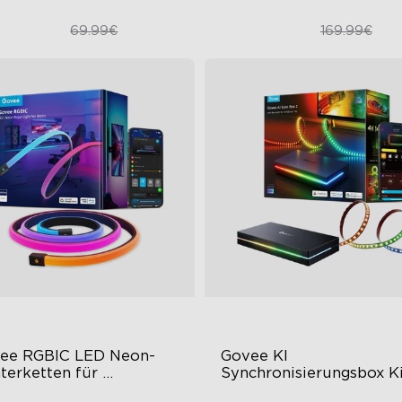
48.98€
99.99€
69.99€
169.99€
ee RGBIC LED Neon-
Govee KI 
terketten für 
Synchronisierungsbox Ki
reibtische