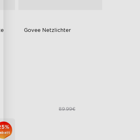
e 
Govee Netzlichter
Creatieve DIY-modus
RGBIC-Lichteffekte
Einfach zu installieren
69.99€
89.99€
25%
abatt