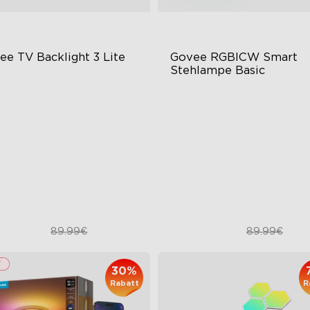
ee TV Backlight 3 Lite
Govee RGBICW Smart 
Stehlampe Basic
meratechnologie mit
Dynamische RGBIC-Farbe
schaugenkorrektur
Synchronisieren mit Musik
rbesserte Envisual-
Freisprechsteuerung
chnologie
in-1-Lampenkugeln
67.50€
59.99€
89.99€
89.99€
30%
Rabatt
R