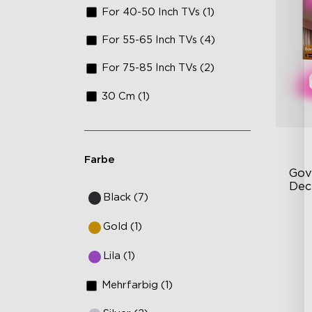
For 40-50 Inch TVs (1)
For 55-65 Inch TVs (4)
For 75-85 Inch TVs (2)
30 Cm (1)
Farbe
Gove
Dec
Black (7)
RG
Fl
Gold (1)
Li
Ho
Lila (1)
Mo
Mehrfarbig (1)