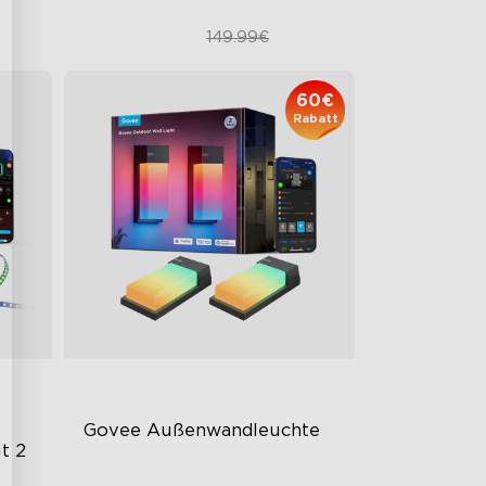
119.99€
149.99€
60€
Rabatt
Govee Außenwandleuchte
t 2