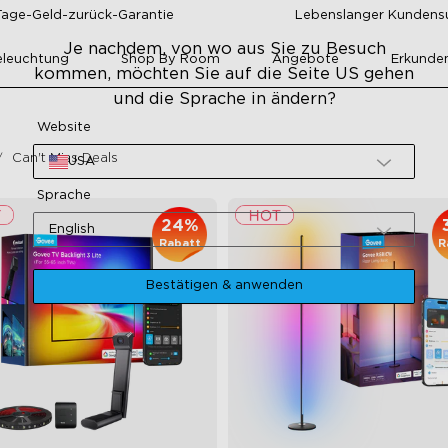
Tage-Geld-zurück-Garantie
Lebenslanger Kundens
Je nachdem, von wo aus Sie zu Besuch
leuchtung
Shop By Room
Angebote
Erkunde
kommen, möchten Sie auf die Seite US gehen
und die Sprache in ändern?
Website
Can't Miss Deals
USA
Sprache
24%
English
Rabatt
R
Bestätigen & anwenden