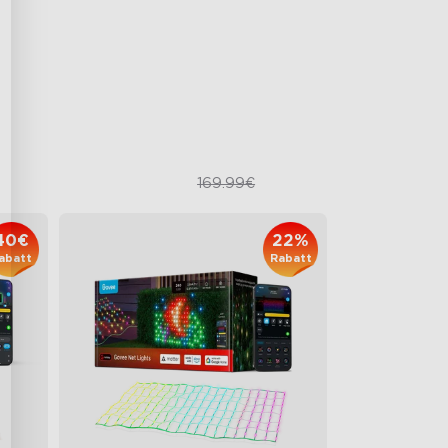
RGBICWW-Lichteffekte
1500 Lumen weißes Licht
IP65-zertifizierte Zuverlässigkeit
im Außenbereich
109.98€
169.99€
40€
22%
abatt
Rabatt