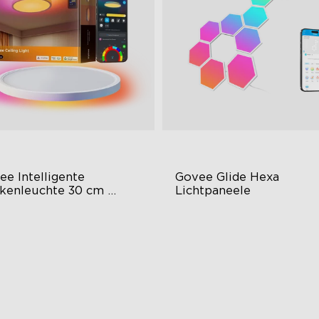
e Intelligente 
Govee Glide Hexa 
kenleuchte 30 cm 
Lichtpaneele
BWW + RGBIC
ächiger farbenfroher
RGBIC-Lichteffekte
chteffekt
DIY-Design
chintensive Beleuchtung
Animierte Effekte
derner Stil