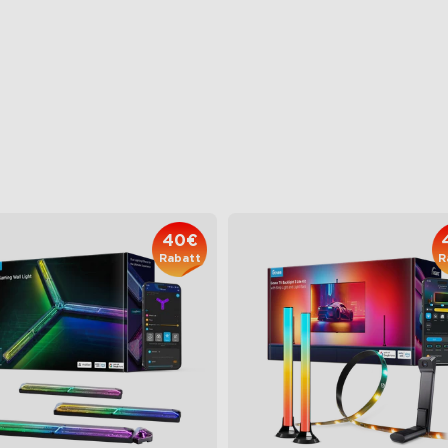
BIC-Lichteffekte
Aktualisiertes HDMI 2.1
ndfreie Diffusion
Unterstützt VRR und ALLM
hneidbar
Branchenweit erste KI-Chips
84.99€
239.99€
40€
Rabatt
R
close