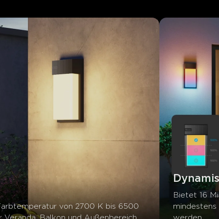
Dynami
Bietet 16 Mi
 Farbtemperatur von 2700 K bis 6500 
mindestens 3
ür Veranda, Balkon und Außenbereich.
werden.