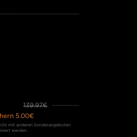
ket 3
door Wall Light
door Motion Sensor
34.97€
139.97€
hern
5.00€
nicht mit anderen Sonderangeboten
niert werden.