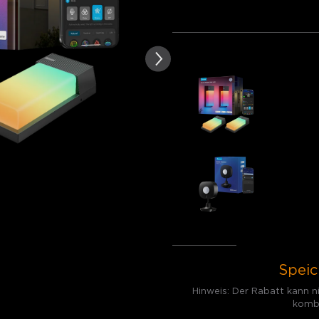
von Kundenbewertungen
Paket 1
Paket 2
Pa
Häufig zusammen gekauft:
Govee Out
109.98€
Govee Out
29.99€
Gesamt
:
1
Speic
Hinweis: Der Rabatt kann 
kombi