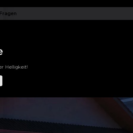
inzustellen.
bereich: Mit einem robusten
 Fragen
äuse mit IP65 kann es unter extremen
C bis 45 °C (-4 °F bis 113 °F)
 das ganze Jahr über
 können.
ung: Lässt sich mit der Govee Home-
le Assistant für die Sprachsteuerung
e
nd DIY-Lichteffekte für farbenfrohe
 muss fest mit einer Anschlussdose
 Helligkeit!
 einem zugelassenen Elektriker gemäß
iften installiert und verdrahtet werden
 verwenden, um die Wandleuchte
ren Sie einen Fachmann für die