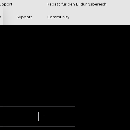
upport
Rabatt für den Bildungsbereich
n
Support
Community
dleuchte
]
nical Documentation
rtungen von Amazon
t Home Integration
 >>
−
+