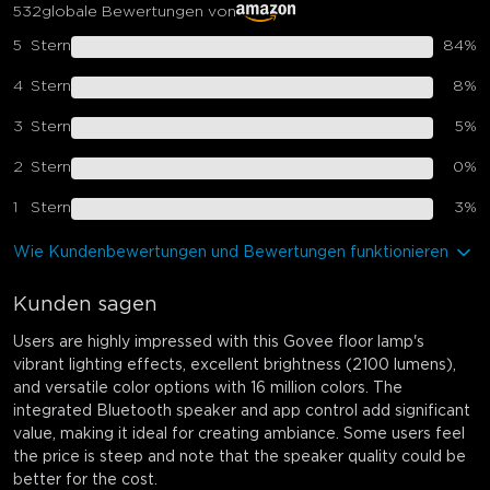
532
globale Bewertungen von
5
Stern
84
%
4
Stern
8
%
3
Stern
5
%
2
Stern
0
%
1
Stern
3
%
Wie Kundenbewertungen und Bewertungen funktionieren
Kunden sagen
Users are highly impressed with this Govee floor lamp's
vibrant lighting effects, excellent brightness (2100 lumens),
and versatile color options with 16 million colors. The
integrated Bluetooth speaker and app control add significant
value, making it ideal for creating ambiance. Some users feel
the price is steep and note that the speaker quality could be
better for the cost.