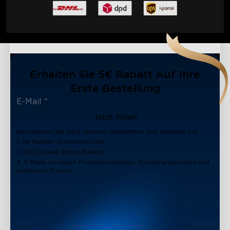
Erhalten Sie 5€ Rabatt Auf Ihre
Erste Bestellung
Jetzt holen
Abonnieren Sie jetzt unseren Newsletter und erhalten Sie:
1. 5€ Rabatt-Gutscheincode
2. 100 Govee Store-Punkte
3. E-Mails zu neuen Produktneuheiten, Sonderangeboten und
exklusiven Events