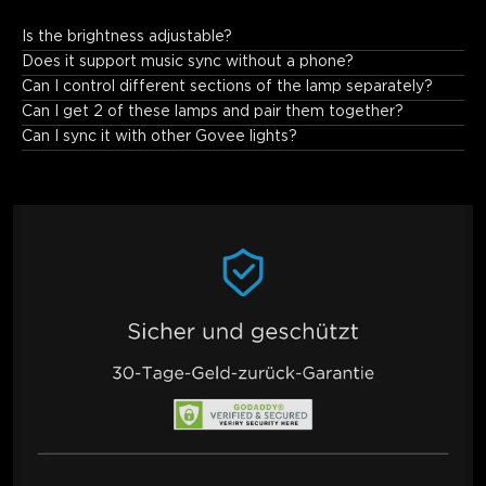
Is the brightness adjustable?
Yes, dimmable from 1%–100% with adjustable white light (2700K–
Does it support music sync without a phone?
6500K).
Can I control different sections of the lamp separately?
Can I get 2 of these lamps and pair them together?
Can I sync it with other Govee lights?