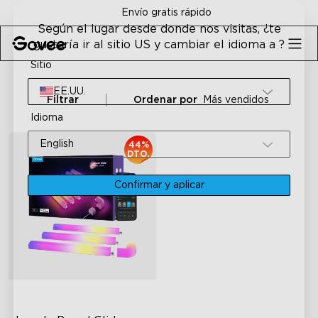
Skip to content
Envío gratis rápido
Según el lugar desde donde nos visitas, ¿te
gustaría ir al sitio US y cambiar el idioma a ?
Sitio
EE.UU.
Filtrar
Ordenar por
Más vendidos
Idioma
English
44%
DTO.
Confirmar y aplicar