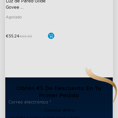
Luz de Pared Glide 
Govee 
Reacondicionada
Agotado
€55.24
€99.99
Obtén €5 De Descuento En Tu
Primer Pedido
Comprar ahora
close
Suscríbete a nuestro boletín ahora y recibe: