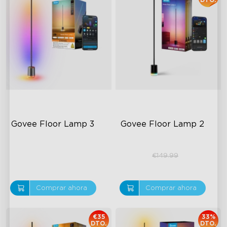
DTO.
Govee Floor Lamp 3
Govee Floor Lamp 2
€169.99
€119.99
€149.99
Comprar ahora
Comprar ahora
€35
33%
DTO.
DTO.