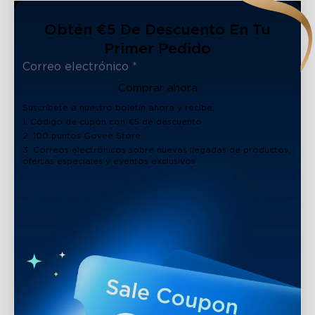
Obtén €5 De Descuento En Tu
Primer Pedido
Comprar ahora
Suscríbete a nuestro boletín ahora y recibe:
1. Código de cupón con €5 de descuento
2. 100 puntos Govee Store
3. Correos electrónicos sobre nuevas llegadas de productos,
ofertas especiales y eventos exclusivos