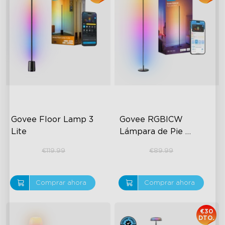
Govee Floor Lamp 3 
Govee RGBICW 
Lite
Lámpara de Pie 
Inteligente Basic
€84.99
€59.99
€119.99
€89.99
Comprar ahora
Comprar ahora
€30
DTO.