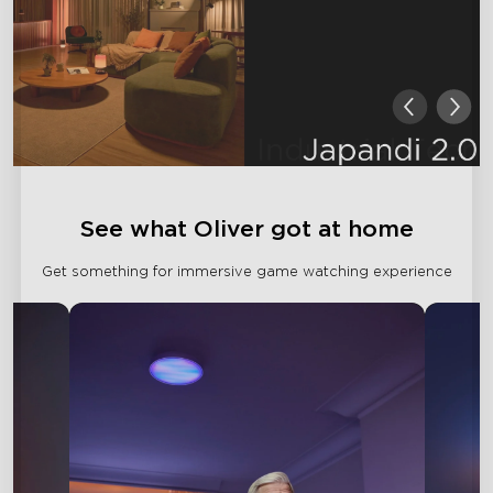
See what Oliver got at home
Get something for immersive game watching experience