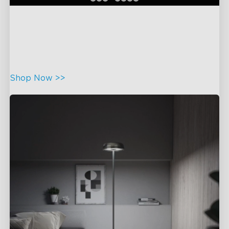
Govee Uplighter Floor Lamp
Una experiencia sensorial 3 en 1 con fascinantes proyecciones de
ondas de agua. Más allá de la iluminación: un viaje visual
inmersivo adaptado a tu estado de ánimo.
Shop Now >>