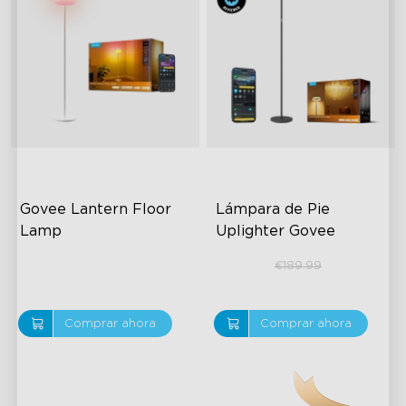
Govee Lantern Floor 
Lámpara de Pie 
Lamp
Uplighter Govee
€139.99
€159.99
€189.99
Comprar ahora
Comprar ahora
Ver más
>