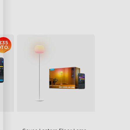
€169.99
€35
DTO.