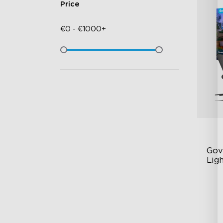
Price
€
0
-
€
1000+
Gov
Ligh
RG
13
IP