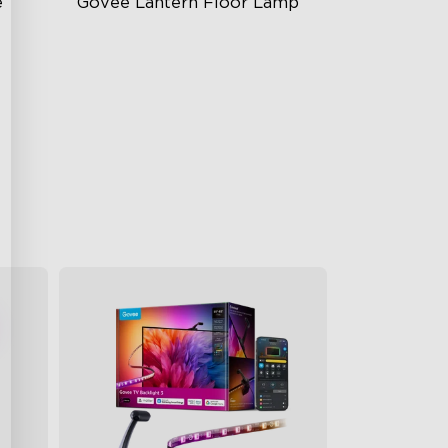
e
Govee Lantern Floor Lamp
Iluminación Degradada Halo
Temperatura de Color 1000K–
10000K
s
Brillo de 1400 lm
€139.99