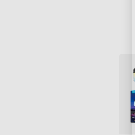
in
Má
il