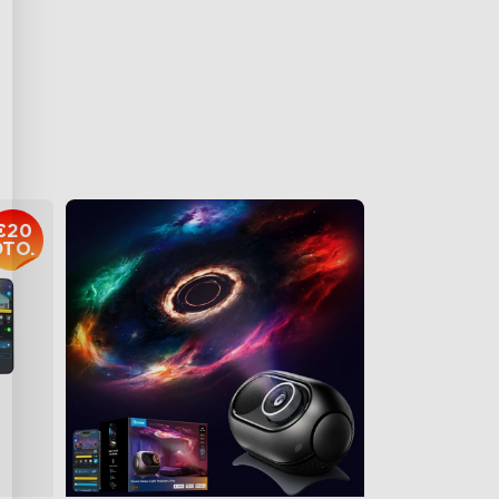
€24.99
€20
DTO.