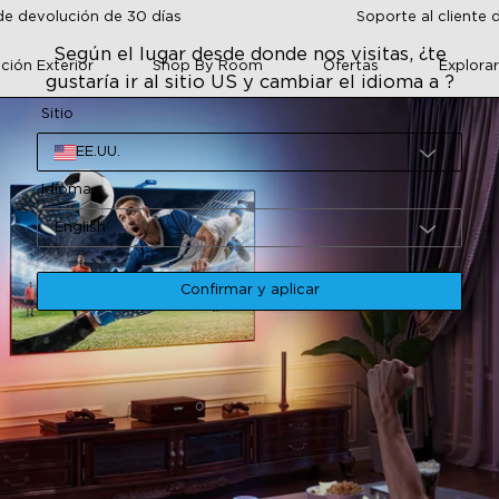
de devolución de 30 días
Soporte al cliente 
Según el lugar desde donde nos visitas, ¿te
ción Exterior
Shop By Room
Ofertas
Explora
gustaría ir al sitio US y cambiar el idioma a ?
Sitio
EE.UU.
Idioma
English
Confirmar y aplicar