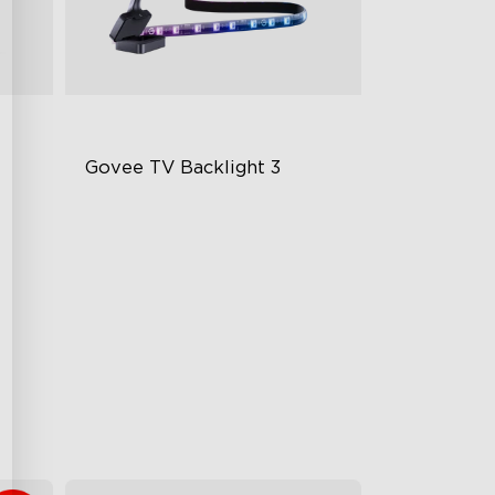
 
Govee TV Backlight 3
Lente Híbrido de Cámara Dual
4MP
Mapeo de Color AI Inteligente
Perlas RGBWIC 4 en 1
€139.99