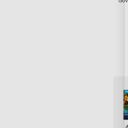
Gov
RG
Du
Br