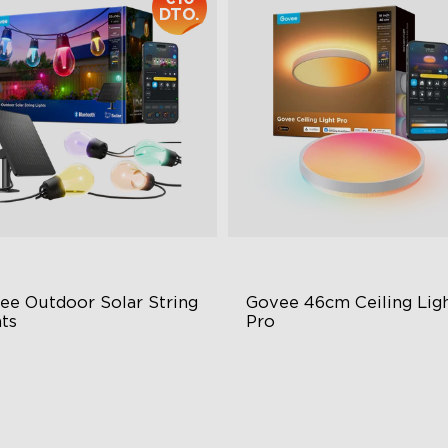
DTO.
ee Outdoor Solar String 
Govee 46cm Ceiling Ligh
ts
Pro
BICW Solar Brilliance
Lienzo Visual Más Grande
H Max Steady Radiance
Iluminación de Alto Brillo
67 Waterproof
Efectos DIY Exclusivos