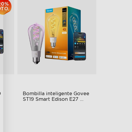
20%
DTO.
 
Bombilla inteligente Govee 
ST19 Smart Edison E27 
500lm
enes
High-Density COB Light Strips
ble
Adjustable Brightness and Color
or
Voice & Group Control