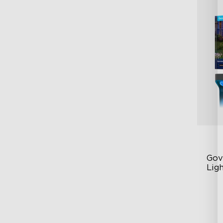
Gov
Ligh
\R
Pr
Il