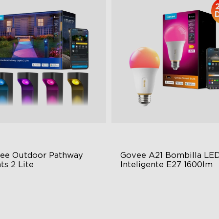
ee Outdoor Pathway 
Govee A21 Bombilla LED
ts 2 Lite
Inteligente E27 1600lm
astro de luz en forma de S
Potente salida de 1600 lúm
otección contra el clima IP67
Temperatura de color ajusta
uminación RGBW
Millones de opciones de col