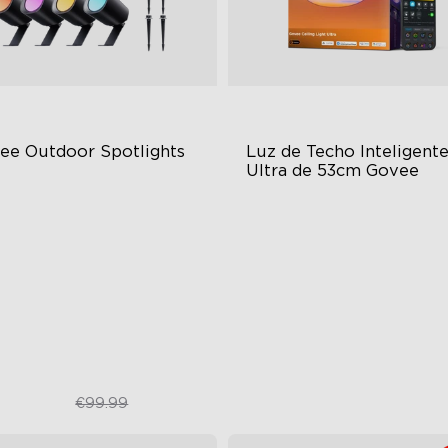
ee Outdoor Spotlights 
Luz de Techo Inteligente
Ultra de 53cm Govee
ectos de Color RGBWIC
Matriz de Píxeles Densos
minación de Alto Brillo
Potentes Herramientas de
Bricolaje
sistente al Agua IP67
Sistema de Iluminación
Adaptativa DaySync
€79.99
€249.99
€99.99