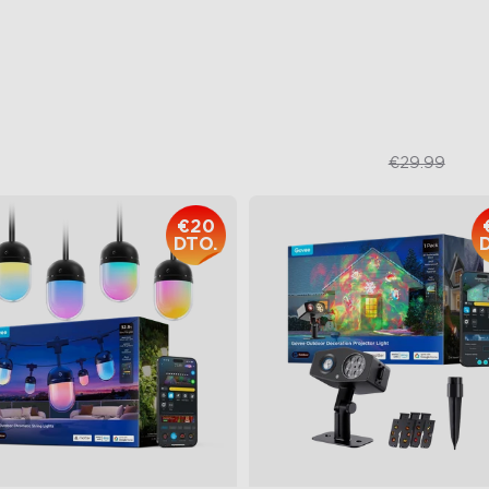
dependiente
s de 60 escenas de
uminación preestablecidas
€109.99
€23.99
€29.99
€20
DTO.