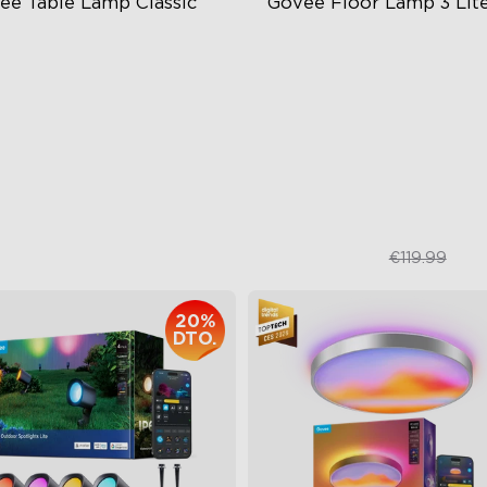
ee Table Lamp Classic
Govee Floor Lamp 3 Lit
BICWW: Color y Blanco
Iluminación RGBICWW
ra Hasta 30 Horas
Brillante y Ajustable
illo Ajustable de 500lm
Modos de Escena Dinámico
€69.99
€84.99
€119.99
20%
DTO.
close