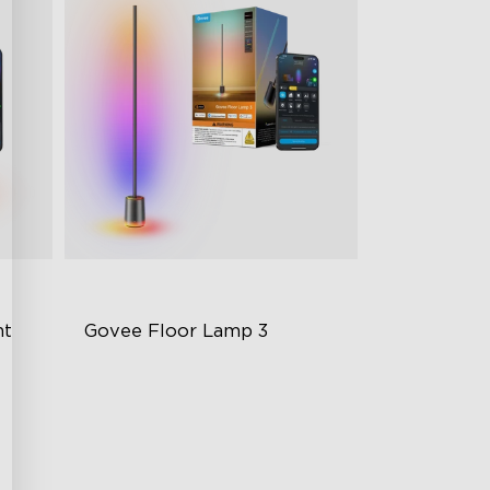
t 
Govee Floor Lamp 3
LuminBlend+ Technology
Double-Sided Skyline
Illumination
Enhanced Light Base