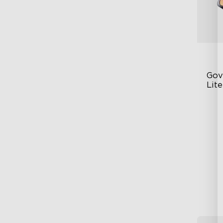
Gov
Lite
Ef
Ilu
Re