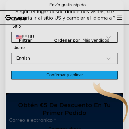
Skip to content
Envío gratis rápido
Según el lugar desde donde nos visitas, ¿te
gustaría ir al sitio US y cambiar el idioma a ?
Sitio
EE.UU.
Filtrar
Ordenar por
Más vendidos
Idioma
English
Confirmar y aplicar
Obtén €5 De Descuento En Tu
Primer Pedido