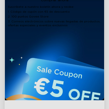
Comprar ahora
Suscríbete a nuestro boletín ahora y recibe:
1. Código de cupón con €5 de descuento
2. 100 puntos Govee Store
3. Correos electrónicos sobre nuevas llegadas de productos,
ofertas especiales y eventos exclusivos
close