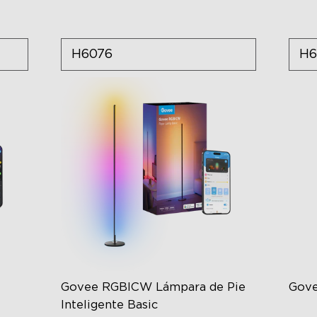
H16C0
H6076
H6
loor Lamp 3 Lite
Govee RGBICW Lámpara de Pie
Gove
Inteligente Basic