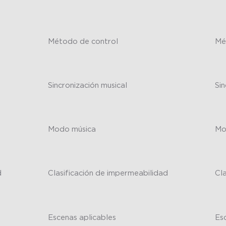
-
-
Método de control
Mé
-
-
Sincronización musical
Sin
-
-
Modo música
Mo
-
-
d
Clasificación de impermeabilidad
Cl
-
-
Escenas aplicables
Es