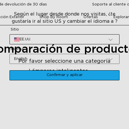
de devolución de 30 días
Soporte al cliente 
Según el lugar desde donde nos visitas, ¿te
ción Exterior
Shop By Room
Ofertas
Explora
gustaría ir al sitio US y cambiar el idioma a ?
Sitio
EE.UU.
omparación de product
Idioma
English
Por favor seleccione una categoría
Lámparas inteligentes
H6076
Confirmar y aplicar