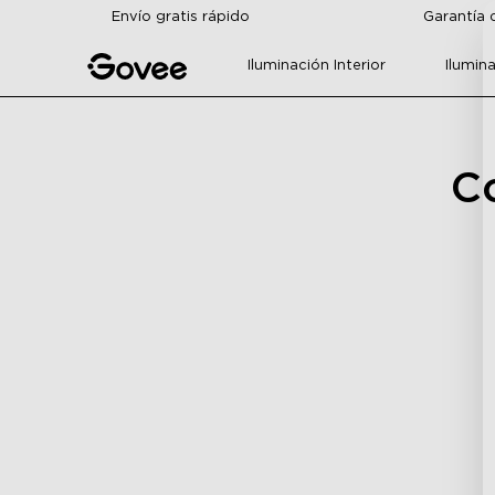
Skip to content
Envío gratis rápido
Garantía 
Iluminación Interior
Ilumina
C
H6022
H607C