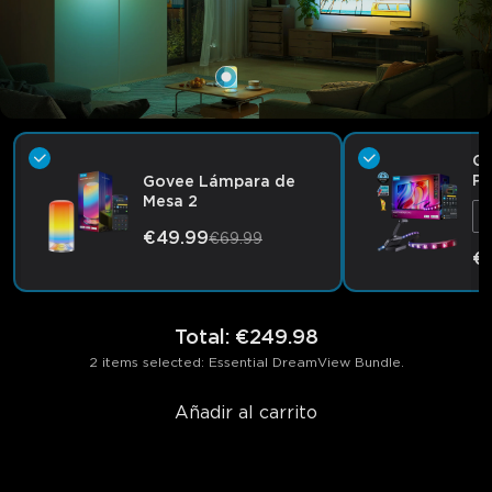
Go
Pr
Govee Lámpara de
Mesa 2
P
€49.99
€69.99
€
Total
:
€249.98
2 items selected: Essential DreamView Bundle.
Añadir al carrito