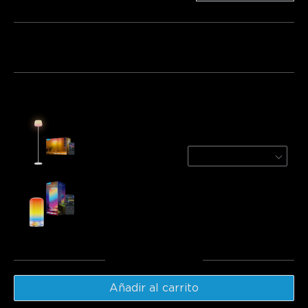
Paquete 1
Paquete 2
Paquete 3
Frecuentemente comprados juntos:
Govee Lantern Floor Lamp
White
€139.99
Govee Table Lamp 2
€49.99
Total
:
€189.98
Añadir al carrito