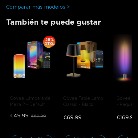
Comparar más modelos >
También te puede gustar
28%
DTO.
Govee Lámpara de 
Govee Table Lamp 
Govee Fl
Mesa 2
- Default 
Classic
- Black
- Paquete
Title
€49.99
€69.99
€69.99
€169.99