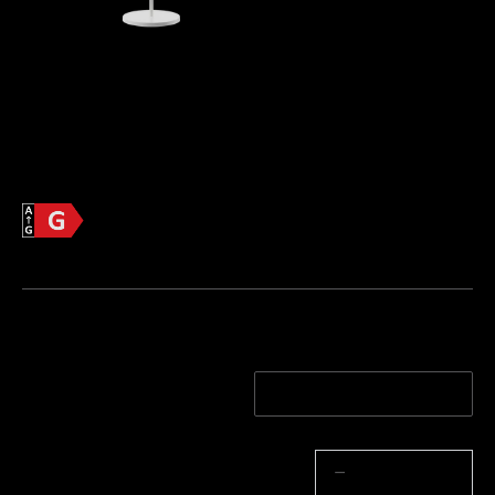
Govee Lantern Floor Lamp
 [Clase 
energética G]
€139.99
Información del producto >>
Eficiencia energética
Hoja de información del producto
Color Del Poste De Luz
Blanco
Black
Cantidad
−
+