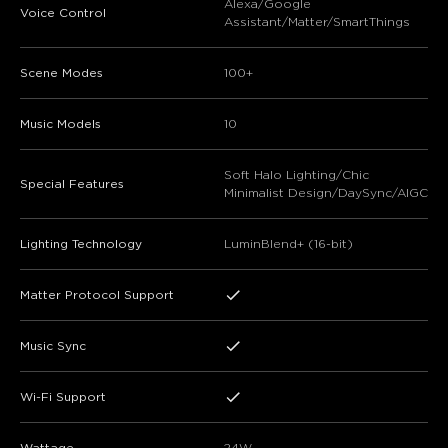
Alexa/Google
Voice Control
Assistant/Matter/SmartThings
Scene Modes
100+
Music Models
10
Soft Halo Lighting/Chic
Special Features
Minimalist Design/DaySync/AIGC
Lighting Technology
LuminBlend+ (16-bit)
Matter Protocol Support
Music Sync
Wi-Fi Support