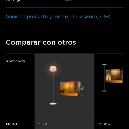
Wattage
24W
Guías de producto y manual de usuario (PDF)
Comparar con otros
Apariencia
H1630
H60B0
Model