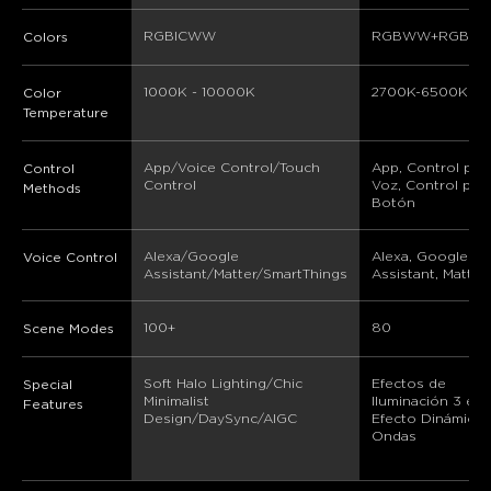
RGBICWW
RGBWW+RGBIC
Colors
1000K - 10000K
2700K-6500K
Color
Temperature
App/Voice Control/Touch 
App, Control por
Control
Control
Voz, Control por 
Methods
Botón
Alexa/Google 
Alexa, Google 
Voice Control
Assistant/Matter/SmartThings
Assistant, Matter
100+
80
Scene Modes
Soft Halo Lighting/Chic 
Efectos de 
Special
Minimalist 
Iluminación 3 en 1
Features
Design/DaySync/AIGC
Efecto Dinámico 
Ondas