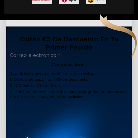
Obtén €5 De Descuento En Tu
Primer Pedido
Comprar ahora
Suscríbete a nuestro boletín ahora y recibe:
1. Código de cupón con €5 de descuento
2. 100 puntos Govee Store
3. Correos electrónicos sobre nuevas llegadas de productos,
ofertas especiales y eventos exclusivos