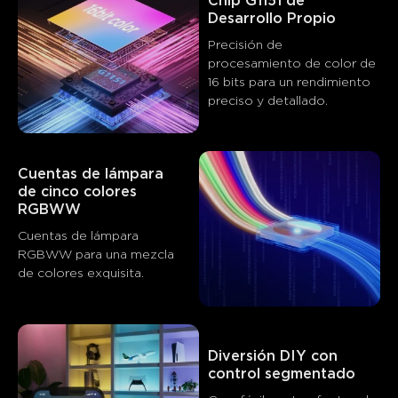
Chip G1151 de 
Desarrollo Propio
Precisión de 
procesamiento de color de 
16 bits para un rendimiento 
preciso y detallado.
Cuentas de lámpara 
de cinco colores 
RGBWW
Cuentas de lámpara 
RGBWW para una mezcla 
de colores exquisita.
Lo que dicen los clientes
App control and features
Build quality and durability
Colo
Diversión DIY con 
control segmentado
0
0
0