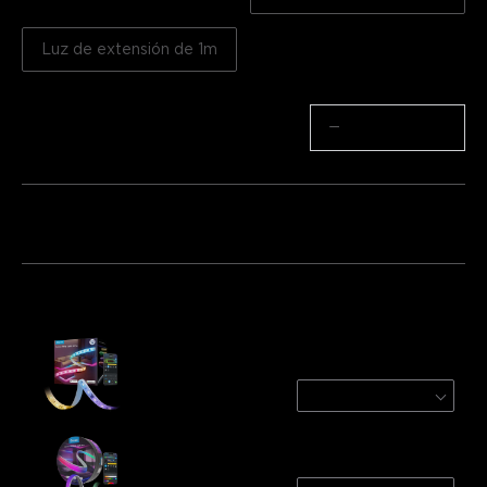
Luz de extensión de 1m
Cantidad
−
+
Paquete 1
Paquete 2
Paquete 3
Frecuentemente comprados juntos:
Govee Strip Light 2 Pro
5m
€84.99
Govee COB Strip Light Pro