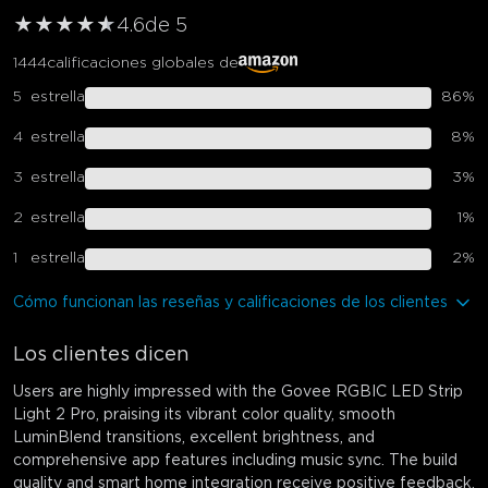
★
★
★
★
★
★
4.6
de 5
1444
calificaciones globales de
5
estrella
86
%
4
estrella
8
%
3
estrella
3
%
2
estrella
1
%
1
estrella
2
%
Cómo funcionan las reseñas y calificaciones de los clientes
Los clientes dicen
Users are highly impressed with the Govee RGBIC LED Strip
Light 2 Pro, praising its vibrant color quality, smooth
LuminBlend transitions, excellent brightness, and
comprehensive app features including music sync. The build
quality and smart home integration receive positive feedback.