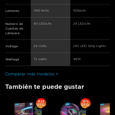
340 lm/m
155lm/m
Lúmenes
60 LEDs/m
24 LEDs/m
Número de
Cuentas de
Lámpara
24 Volts
24V LED Strip Lights​
Voltage
72 watts
48W
Wattage
Comparar más modelos >
También te puede gustar
€23
15%
DTO.
DTO.