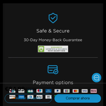
€84.99
€99.99
Añadir al carrito
Comprar ahora