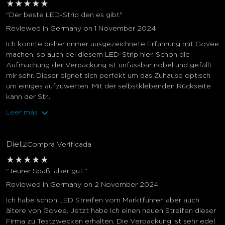
★
★
★
★
★
"Der beste LED-Strip den es gibt"
Reviewed in Germany on 1 November 2024
Ich konnte bisher immer ausgezeichnete Erfahrung mit Govee
machen, so auch bei diesem LED-Strip hier. Schon die
Aufmachung der Verpackung ist unfassbar nobel und gefällt
mir sehr. Dieser eignet sich perfekt um das Zuhause optisch
um einiges aufzuwerten. Mit der selbstklebenden Rückseite
kann der Str...
Leer más
Dietz
Compra Verificada
★
★
★
★
★
"Teurer Spaß, aber gut."
Reviewed in Germany on 2 November 2024
Ich habe schon LED Streifen vom Marktführer, aber auch
ältere von Govee. Jetzt habe ich einen neuen Streifen dieser
Firma zu Testzwecken erhalten. Die Verpackung ist sehr edel