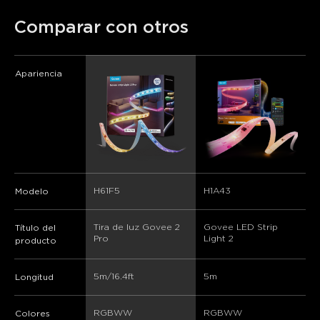
Comparar con otros
Apariencia
H61F5
H1A43
Modelo
Tira de luz Govee 2 
Govee LED Strip 
Título del
Pro
Light 2
producto
5m/16.4ft
5m
Longitud
RGBWW
RGBWW
Colores