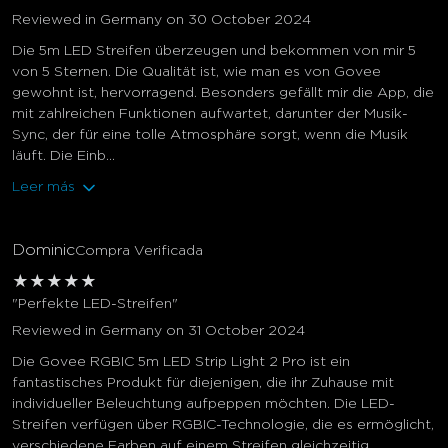
Reviewed in Germany on 30 October 2024
Die 5m LED Streifen überzeugen und bekommen von mir 5
von 5 Sternen. Die Qualität ist, wie man es von Govee
gewohnt ist, hervorragend. Besonders gefällt mir die App, die
mit zahlreichen Funktionen aufwartet, darunter der Musik-
Sync, der für eine tolle Atmosphäre sorgt, wenn die Musik
läuft. Die Einb...
Leer más
Dominic
Compra Verificada
★
★
★
★
★
"Perfekte LED-Streifen"
Reviewed in Germany on 31 October 2024
Die Govee RGBIC 5m LED Strip Light 2 Pro ist ein
fantastisches Produkt für diejenigen, die ihr Zuhause mit
individueller Beleuchtung aufpeppen möchten. Die LED-
Streifen verfügen über RGBIC-Technologie, die es ermöglicht,
verschiedene Farben auf einem Streifen gleichzeitig