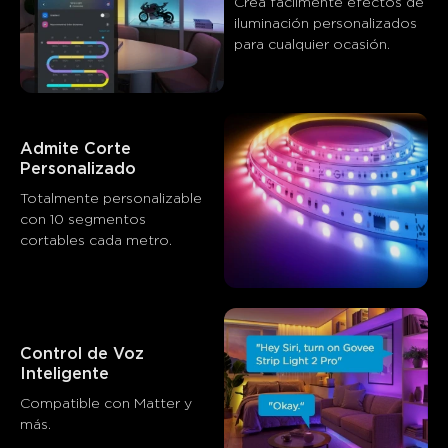
Crea fácilmente efectos de 
Los clientes mencionan
Positivo
Negativo
iluminación personalizados 
para cualquier ocasión. 
Resumen
：
Generado por IA a partir del texto de las reseñas de los
clientes
Admite Corte 
Personalizado
Totalmente personalizable 
con 10 segmentos 
cortables cada metro.
Control de Voz 
Inteligente
Compatible con Matter y 
más.