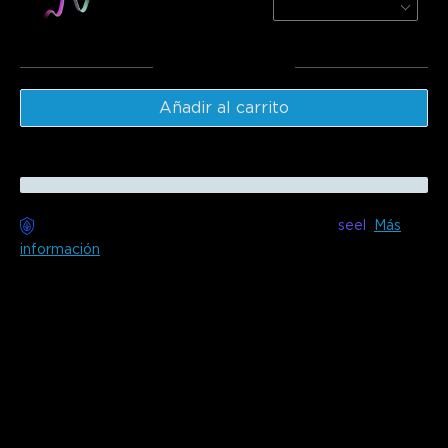
3m
€84.99
Total
:
€169.98
Añadir al carrito
Entrega sin preocupaciones disponible con
seel
Más
información
Descripción
Modelo: H61F5
(5m) & H61F6（10m) &
A61F1(Extensión
de Luz de 1m)
Cargador: ENCHUFE EU 2 PINES
Conéctate con otros productos Govee a través de
DreamView para sincronización en todo el hogar, dando
vida a álbumes y conciertos. Las cuentas de luz de tira LED