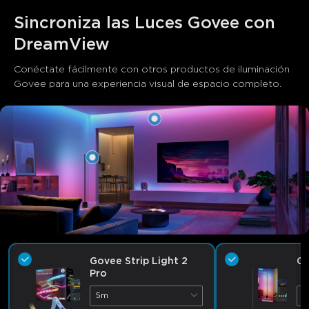
Sincroniza las Luces Govee con 
DreamView
Conéctate fácilmente con otros productos de iluminación 
Govee para una experiencia visual de espacio completo.
Govee Strip Light 2
Go
Pro
5m
N