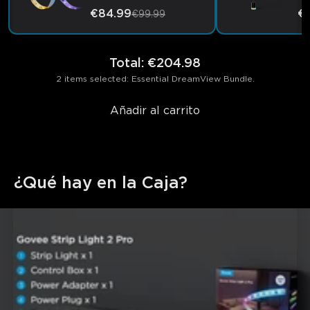
€84.99
€1
€99.99
Total
:
€204.98
2 items selected: Essential DreamView Bundle.
Añadir al carrito
¿Qué hay en la Caja?