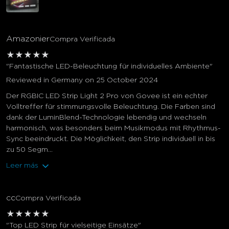
Amazonier
Compra Verificada
★
★
★
★
★
"Fantastische LED-Beleuchtung für individuelles Ambiente"
Reviewed in Germany on 25 October 2024
Der RGBIC LED Strip Light 2 Pro von Govee ist ein echter
Volltreffer für stimmungsvolle Beleuchtung. Die Farben sind
dank der LuminBlend-Technologie lebendig und wechseln
harmonisch, was besonders beim Musikmodus mit Rhythmus-
Sync beeindruckt. Die Möglichkeit, den Strip individuell in bis
zu 50 Segm...
Leer más
cc
Compra Verificada
★
★
★
★
★
"Top LED Strip für vielseitige Einsätze"