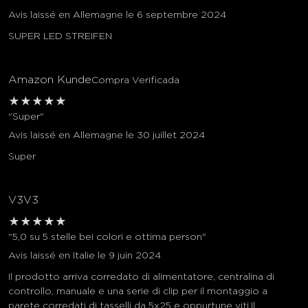
Avis laissé en Allemagne le 6 septembre 2024
SUPER LED STREIFEN
Amazon Kunde
Compra Verificada
★
★
★
★
★
"Super"
Avis laissé en Allemagne le 30 juillet 2024
Super
V3V3
★
★
★
★
★
"5,0 su 5 stelle bei colori e ottima person"
Avis laissé en Italie le 9 juin 2024
Il prodotto arriva corredato di alimentatore, centralina di
controllo, manuale e una serie di clip per il montaggio a
parete corredati di tasselli da 5x25 e oppurtune viti.Il