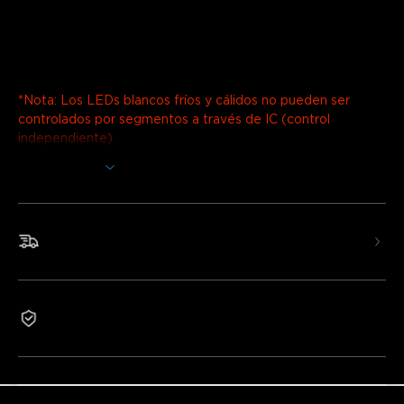
Descripción
Modelo: H70A1(10m)
Cargador: ENCHUFE DE 2 PINES EU
*Nota: Los LEDs blancos fríos y cálidos no pueden ser
controlados por segmentos a través de IC (control
independiente).
Mostrar más
*Esta tira de luz no se puede cortar.
Ilumine sus patios, aleros, jardines y o
tros espacios
exteriores con nuestras mejoradas Tiras LED para
Envío rápido y gratis
Exteriores RGBICWW de Govee. Transforme sus
festividades de Halloween o Navidad sin cambiar las luces
manualmente. La adición de LEDs blancos cálidos y fríos
puede personalizarse para iluminación de seguridad o
Garantía de 2 años
iluminación diaria cuando llegue a casa.
Tecnología RGBIC: Las tiras LED para exteriores de
Govee utilizan control independiente (IC) para mostrar
múltiples colores simultáneamente en una sola tira de luz.