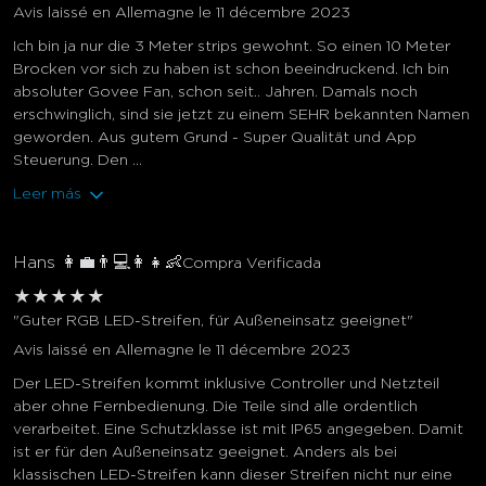
Avis laissé en Allemagne le 11 décembre 2023
Ich bin ja nur die 3 Meter strips gewohnt. So einen 10 Meter
Brocken vor sich zu haben ist schon beeindruckend. Ich bin
absoluter Govee Fan, schon seit.. Jahren. Damals noch
erschwinglich, sind sie jetzt zu einem SEHR bekannten Namen
geworden. Aus gutem Grund - Super Qualität und App
Steuerung. Den ...
Leer más
Hans 👩💼👨💻👩👧👶
Compra Verificada
★
★
★
★
★
"Guter RGB LED-Streifen, für Außeneinsatz geeignet"
Avis laissé en Allemagne le 11 décembre 2023
Der LED-Streifen kommt inklusive Controller und Netzteil
aber ohne Fernbedienung. Die Teile sind alle ordentlich
verarbeitet. Eine Schutzklasse ist mit IP65 angegeben. Damit
ist er für den Außeneinsatz geeignet. Anders als bei
klassischen LED-Streifen kann dieser Streifen nicht nur eine