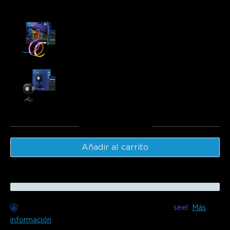
Frecuentemente comprados juntos:
Govee RGBICWW Outdoor LED Strip Lights
€79.99
Govee Outdoor Motion Sensor
€29.99
Total
:
€109.97
Añadir al carrito
Entrega sin preocupaciones disponible con
seel
Más
información