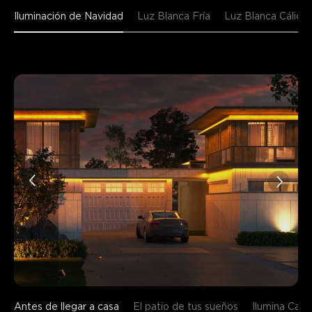
Iluminación de Navidad
Luz Blanca Fría
Luz Blanca Cálida
Lo que dicen los clientes
Build quality and durability
App control and connectivity
0
0
0
Los clientes mencionan
Positivo
Negativo
Resumen
：
Generado por IA a partir del texto de las reseñas de los
clientes
Antes de llegar a casa
El patio de tus sueños
Ilumina Cad