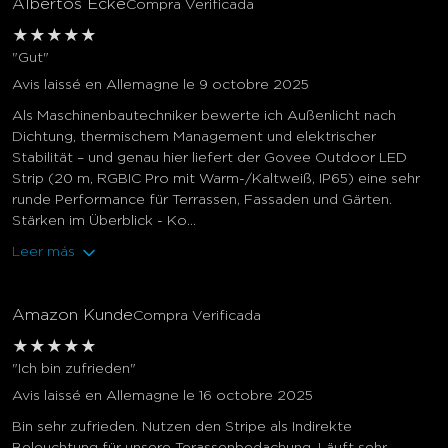
Albertos Ecke
Compra Verificada
★
★
★
★
★
"Gut"
Avis laissé en Allemagne le 9 octobre 2025
Als Maschinenbautechniker bewerte ich Außenlicht nach
Dichtung, thermischem Management und elektrischer
Stabilität – und genau hier liefert der Govee Outdoor LED
Strip (20 m, RGBIC Pro mit Warm-/Kaltweiß, IP65) eine sehr
runde Performance für Terrassen, Fassaden und Gärten.
Stärken im Überblick - Ko...
Leer más
Amazon Kunde
Compra Verificada
★
★
★
★
★
"Ich bin zufrieden"
Avis laissé en Allemagne le 16 octobre 2025
Bin sehr zufrieden. Nutzen den Stripe als Indirekte