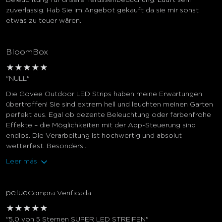
Beleuchtung für unsere Terassenbedachung. Läuft sehr
zuverlässig. Hab Sie im Angebot gekauft da sie mir sonst
etwas zu teuer wären.
BloomBox
★
★
★
★
★
"NULL"
Die Govee Outdoor LED Strips haben meine Erwartungen
übertroffen! Sie sind extrem hell und leuchten meinen Garten
perfekt aus. Egal ob dezente Beleuchtung oder farbenfrohe
Effekte – die Möglichkeiten mit der App-Steuerung sind
endlos. Die Verarbeitung ist hochwertig und absolut
wetterfest. Besonders...
Leer más
pelue
Compra Verificada
★
★
★
★
★
"5,0 von 5 Sternen SUPER LED STREIFEN"