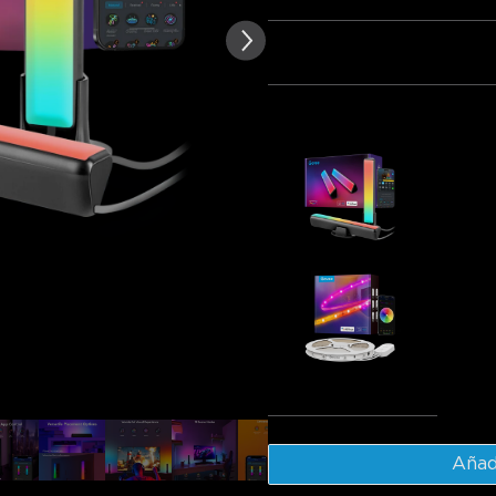
texto de las reseñas de los clientes
Paquete 1
Paquete 2
Frecuentemente comprados 
Govee RG
Plus Light
€43.21
Govee RGB
Protectiv
€29.99
Tot
Añadi