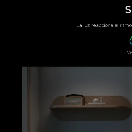
S
La luz reacciona al ritm
Ví