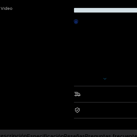
Video
Entrega sin preocupaciones
Descripción
Modelo: H6056(WiFi + Blueto
Cargador: ENCHUFE EU 2 PIN
Las Barras de Luz Govee Flow 
pantalla increíblemente inmer
Con controles inteligentes por 
personalizar tu luz para represe
Mostrar más
*Recomendado para TV/Pantal
(dimensiones).
Envío rápido y gratis
• Experiencia de Iluminación 
Garantía de 2 años
• Sincronización con Modo Mús
• Control por Voz vía Alexa y 
• Control por Aplicación Inteli
• Opciones de Colocación Versá
escripción
Especificación
Reseñas
Preguntas frecuent