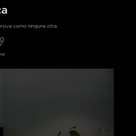
ca
ersiva como ninguna otra.
rar