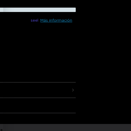
 disponible con
seel
Más información
oth)
ES
Plus proporcionan una experiencia de
siva utilizando tecnología RGBICWW.
voz y aplicación, tendrás el poder de
ntar mejor tu estilo.
las de menos de 45 pulgadas
Emocionante
ica
Google Assistant
gente
tiles
es