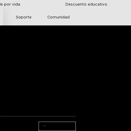
de por vida
Descuento educativo
r
Soporte
Comunidad
ovee RGBICWW WiFi 
 Plus
 [Clase 
cumentación técnica
 money
raciones de Amazon
oducto >>
−
+