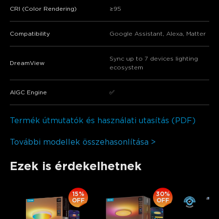
CRI (Color Rendering)
≥95
Compatibility
Google Assistant, Alexa, Matter
Sync up to 7 devices lighting
​​DreamView​​
ecosystem
​​AIGC Engine​​
✅
Termék útmutatók és használati utasítás (PDF)
További modellek összehasonlítása >
Ezek is érdekelhetnek
15%
30%
OFF
OFF