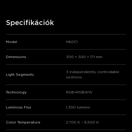
Specifikációk
Model
H60C1
Dimensions
300 × 300 × 171 mm
​​3 independently controllable
​​Light Segments​​
sections​​
Technology
RGB+RGBWW
Luminous Flux
1,300 lumens
Color Temperature
2,700 K – 6,500 K