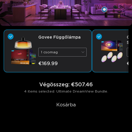
Govee Függőlámpa
Go
Sü
Pr
1 csomag
4
€169.99
€1
Végösszeg
:
€507.46
4 items selected: Ultimate DreamView Bundle.
Kosárba