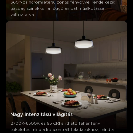
360°-os háromrétegű zónás fényövvel rendelkezik 
gazdag színekkel, a függőlámpát műalkotássá 
változtatva.
Mit mondanak a vásárlók
Light quality and brightness
App control and features
De
Nagy intenzitású világítás
2700K-6500K és 95 CRI állítható fehér fény, 
0
0
0
tökéletes mind a koncentrált feladatokhoz, mind a 