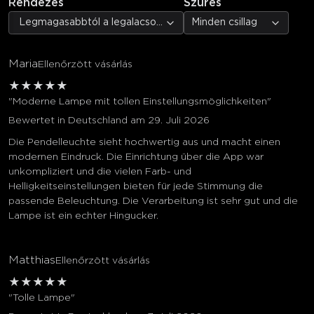
Rendezés
Szűrés
Legmagasabbtól a legalacsonyabb értékelésig
Minden csillag
Maria
Ellenőrzött vásárlás
★
★
★
★
★
"Moderne Lampe mit tollen Einstellungsmöglichkeiten"
Bewertet in Deutschland am 29. Juli 2026
Die Pendelleuchte sieht hochwertig aus und macht einen
modernen Eindruck. Die Einrichtung über die App war
unkompliziert und die vielen Farb- und
Helligkeitseinstellungen bieten für jede Stimmung die
passende Beleuchtung. Die Verarbeitung ist sehr gut und die
Lampe ist ein echter Hingucker.
Matthias
Ellenőrzött vásárlás
★
★
★
★
★
"Tolle Lampe"