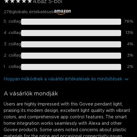
★
★
★
★
★
★
4.6
az 5-ből
278
globális értékelések
5
csillag
78
%
4
csillag
13
%
3
csillag
4
%
2
csillag
3
%
1
csillag
2
%
Hogyan működnek a vásárlói értékelések és minősítések
A vásárlók mondják
Users are highly impressed with this Govee pendant light,
praising its modern design, excellent light quality with vibrant
colors, and comprehensive app control features. The smart
home integration works seamlessly with Alexa and other
Govee products. Some users noted concerns about plastic
materials for the price and occasional connectivity issues.