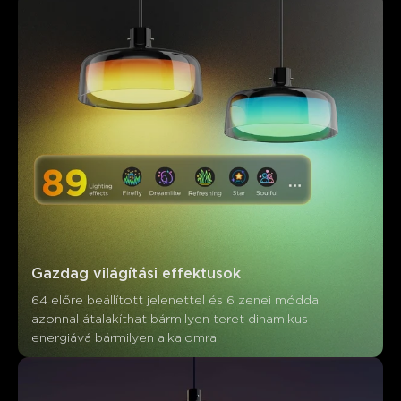
Gazdag világítási effektusok
64 előre beállított jelenettel és 6 zenei móddal 
azonnal átalakíthat bármilyen teret dinamikus 
energiává bármilyen alkalomra.