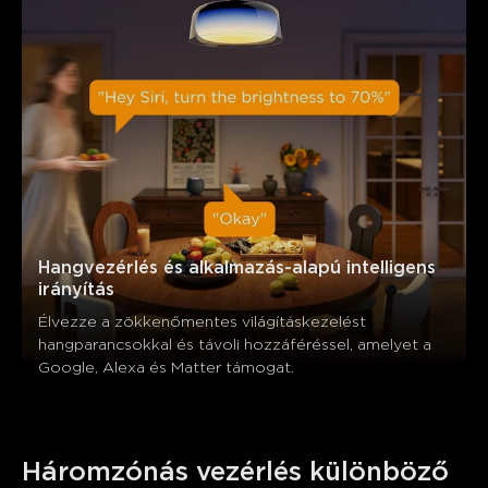
Hangvezérlés és alkalmazás-alapú intelligens 
irányítás
Élvezze a zökkenőmentes világításkezelést 
hangparancsokkal és távoli hozzáféréssel, amelyet a 
Google, Alexa és Matter támogat.
Háromzónás vezérlés különböző 