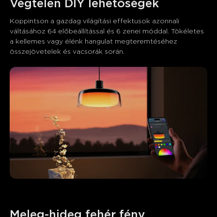
Végtelen DIY lehetőségek
Koppintson a gazdag világítási effektusok azonnali 
váltásához 64 előbeállítással és 6 zenei móddal. Tökéletes 
a kellemes vagy élénk hangulat megteremtéséhez 
összejövetelek és vacsorák során.
Meleg-hideg fehér fény