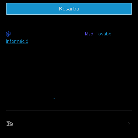
Kosárba
Gondmentes kézbesítés elérhető
lásd
További
információ
Leírás
Modell: H60C1
Alakítsd át az étkezési hangulatot. Ez az innovatív LED
függőlámpa többszegmenses kialakítással és 16M színnel
rendelkezik a testreszabható fényért. Élvezd a
zökkenőmentes okos vezérlést és szinkronizálj akár 8
eszközt a teljesen magával ragadó világítási élményért.
Több megjelenítése
Könnyű telepíteni.
Háromszegmenses Csillaggyűrű Világítás
: 360°-os
háromrétegű zónázott fénycsíkkal rendelkezik gazdag
Gyors és ingyenes szállítás
színekkel, egy műalkotást formálva.
Nagy Intenzitású Világítás
: 2700K-6500K és 95 CRI