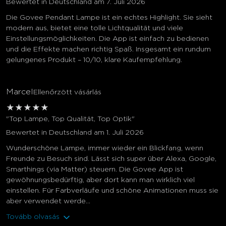
Bewertet in Deutschland am 7. Juli 2026
Die Govee Pendant Lampe ist ein echtes Highlight. Sie sieht
modern aus, bietet eine tolle Lichtqualität und viele
Einstellungsmöglichkeiten. Die App ist einfach zu bedienen
und die Effekte machen richtig Spaß. Insgesamt ein rundum
gelungenes Produkt – 10/10, klare Kaufempfehlung.
Marcel
Ellenőrzött vásárlás
★
★
★
★
★
"Top Lampe, Top Qualität, Top Optik"
Bewertet in Deutschland am 1. Juli 2026
Wunderschöne Lampe, immer wieder ein Blickfang, wenn
Freunde zu Besuch sind. Lässt sich super über Alexa, Google,
Smarthings (via Matter) steuern. Die Govee App ist
gewöhnungsbedürftig, aber dort kann man wirklich viel
einstellen. Für Farbverläufe und schöne Animationen muss sie
aber verwendet werde...
Tovább olvasás