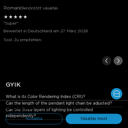
Roman
Ellenőrzött vásárlás
★
★
★
★
★
"Super"
Bewertet in Deutschland am 27. März 2026
Tool. Zu empfehlen.
GYIK
What is its Color Rendering Index (CRI)?
As a high-quality smart lighting fixture, it features a high Color 
Can the length of the pendant light chain be adjusted?
€169.99
Rendering Index (CRI ≥95), enabling more accurate 
Can the three layers of lighting be controlled 
reproduction of object colors. This makes home environments 
independently?
and food appear more vibrant and vivid.
Kosárba
Vásárlás most