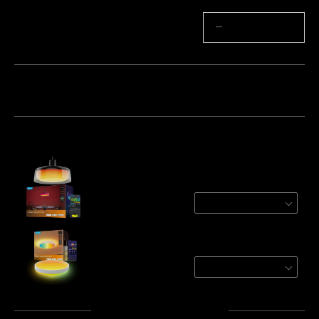
Mennyiség
−
+
Csomag 1
Csomag 2
Csomag 3
Gyakran együtt vásárolják:
Govee Pendant Light
1-Pack
€169.99
Govee 38cm RGBICWW Smart Ceiling Light
Pro
Round / 1-Pack/For 25㎡ 
€84.99
Végösszeg
:
€254.98