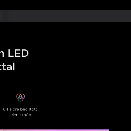
h LED 
tal
64 előre beállított 
jelenetmód