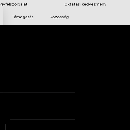
ügyfélszolgálat
Oktatási kedvezmény
Támogatás
Közösség
RGBIC Wi-Fi + 
ények védőbevonattal
kelés az Amazonon
gration
1 tekercs* 10 m