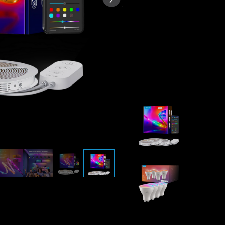
értékelések szövegéből
Mennyiség
Csomag 1
Csomag 2
Gyakran együtt vásárolják:
Refurbish
Bluetooth 
Coating
€63.74
Govee RG
€35.99