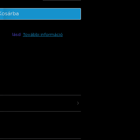
szeg
:
€99.73
Kosárba
rhető
lásd
További információ
bármely helyiségéhez. Ezek a LED
oth-t használnak a színek és effektek
emélyre szabja a világítást.
s
jogosultak visszaküldésre vagy cserére
os okokból.
i mód
d