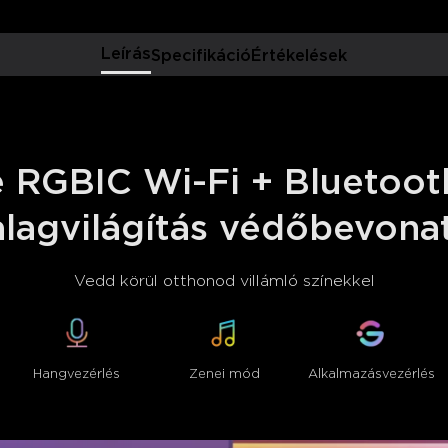
Leírás
Specifikáció
Értékelések
 RGBIC Wi-Fi + Bluetoot
alagvilágítás védőbevonat
Vedd körül otthonod villámló színekkel
Hangvezérlés
Zenei mód
Alkalmazásvezérlés