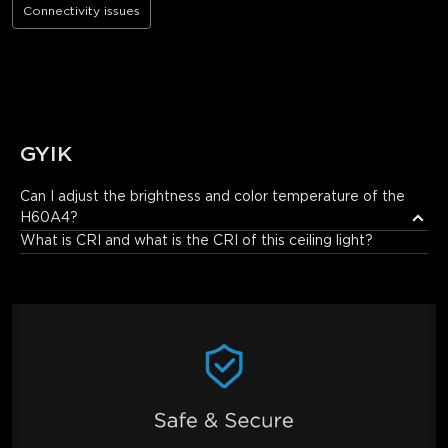
Connectivity issues
GYIK
Can I adjust the brightness and color temperature of the 
H60A4?
Absolutely. Through Govee Home App, you can seamlessly dim 
What is CRI and what is the CRI of this ceiling light?
the brightness from 1% to 100% and adjust the color 
temperature across a wide range of 2700K (warm, cozy amber) 
to 6500K (cool, energizing white). This allows you to set the 
perfect light for any time of day or activity.