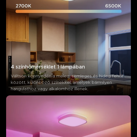
A vásárlók említik
Pozitív
Negatív
Összefoglaló
：
AI által generált a vásárlói értékelések szövegéből
4 színhőmérséklet 1 lámpában
Váltson könnyedén a meleg, semleges és hideg fehér 
között, különböző színekkel, amelyek bármilyen 
hangulathoz vagy alkalomhoz illenek.