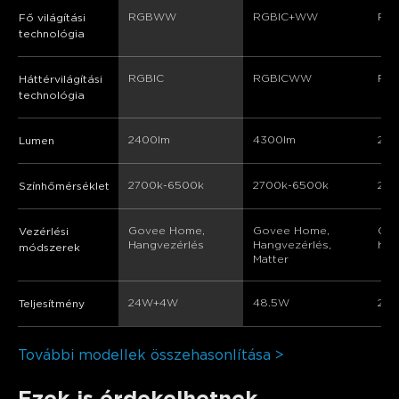
RGBWW
RGBIC+WW
RG
Fő világítási
technológia
RGBIC
RGBICWW
RGB
Háttérvilágítási
technológia
2400lm
4300lm
240
Lumen
2700k-6500k
2700k-6500k
220
Színhőmérséklet
Govee Home, 
Govee Home, 
Gov
Vezérlési
Hangvezérlés
Hangvezérlés, 
han
módszerek
Matter
24W+4W
48.5W
24
Teljesítmény
További modellek összehasonlítása >