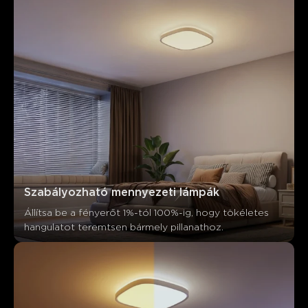
Szabályozható mennyezeti lámpák
Állítsa be a fényerőt 1%-tól 100%-ig, hogy tökéletes 
Mit mondanak a vásárlók
hangulatot teremtsen bármely pillanathoz.
Product quality
Brightness performance
Color modes
0
0
0