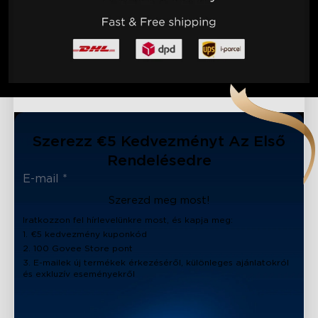
Szerezz €5 Kedvezményt Az Első
Rendelésedre
Szerezd meg most!
Iratkozzon fel hírlevelünkre most, és kapja meg:
1. €5 kedvezmény kuponkód
2. 100 Govee Store pont
3. E-mailek új termékek érkezéséről, különleges ajánlatokról
és exkluzív eseményekről