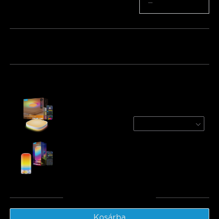
Mennyiség
−
+
Csomag 1
Csomag 2
Csomag 3
Gyakran együtt vásárolják:
Govee 30cm RGBWW + RGBIC Smart Square
Ceiling Light
1-Pack | For 15-20㎡ Space
€52.49
Govee Table Lamp 2
€49.99
Végösszeg
:
€102.48
Kosárba