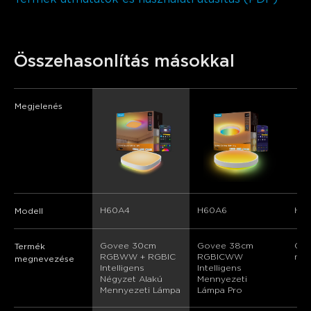
Összehasonlítás másokkal
Megjelenés
H60A4
H60A6
H60
Modell
Govee 30cm 
Govee 38cm 
Gov
Termék
RGBWW + RGBIC 
RGBICWW 
men
megnevezése
Intelligens 
Intelligens 
Négyzet Alakú 
Mennyezeti 
Mennyezeti Lámpa
Lámpa Pro