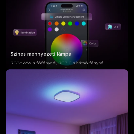
Színes mennyezeti lámpa
RGB+WW a főfénynél, RGBIC a hátsó fénynél.