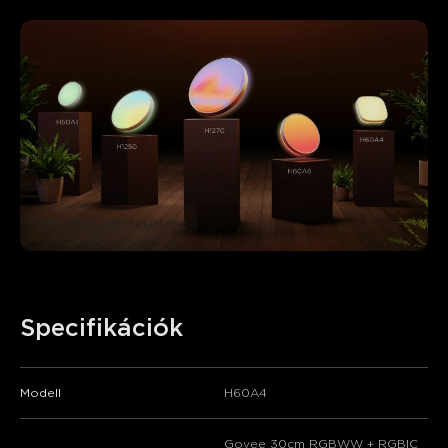
Termékek megtekintése
Specifikációk
Modell
H60A4
Govee 30cm RGBWW + RGBIC