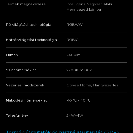
Termék megnevezése
Intelligens Négyzet Alakú
Mennyezeti Lámpa
Fő világítási technológia
RGBWW
Háttérvilágítási technológia
RGBIC
Lumen
2400lm
Színhőmérséklet
2700k-6500k
Vezérlési módszerek
Govee Home, Hangvezérlés
Működési hőmérséklet
-10 ℃ - 40 ℃
Teljesítmény
24W+4W
Termék útmutatók és használati utasítás (PDF)