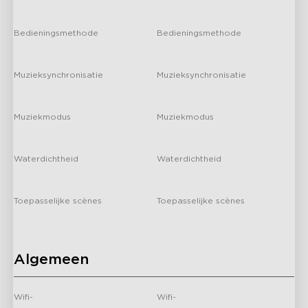
-
-
Bedieningsmethode
Bedieningsmethode
-
-
Muzieksynchronisatie
Muzieksynchronisatie
-
-
H7025
H3500
Muziekmodus
Muziekmodus
Govee-lichtslinger met
Govee Outdoor
-
-
helder lampen voor
Pathway Lights 2 Lite
buiten
Waterdichtheid
Waterdichtheid
-
-
Toepasselijke scènes
Toepasselijke scènes
-
-
Algemeen
H705D
B7075
Govee Permanent
Govee Outdoor Wall
Outdoor Lights 2
Light
Wifi-
Wifi-