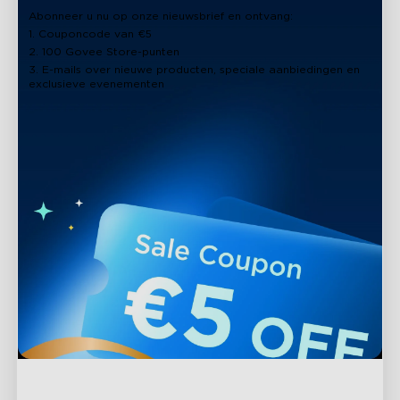
Abonneer u nu op onze nieuwsbrief en ontvang:
1. Couponcode van €5
2. 100 Govee Store-punten
3. E-mails over nieuwe producten, speciale aanbiedingen en
exclusieve evenementen
H70B3
H1167
Govee Curtain Lights 2
Govee Outdoor Light
Show Box
Ondersteuning