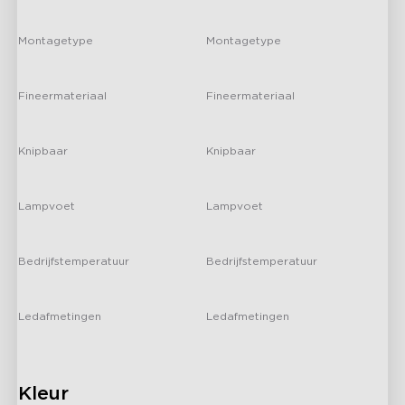
-
-
Montagetype
Montagetype
-
-
Fineermateriaal
Fineermateriaal
-
-
H61A8
H7090
Knipbaar
Knipbaar
Govee RGBIC Outdoor
Govee RGBIC Interieur
-
-
Neon Rope Light
Auto Verlichting
Lampvoet
Lampvoet
-
-
Bedrijfstemperatuur
Bedrijfstemperatuur
-
-
Ledafmetingen
Ledafmetingen
H7038
H706A
-
-
Govee Outdoor String
Govee Permanent
Lights 2
Outdoor Lights Pro
Kleur
close