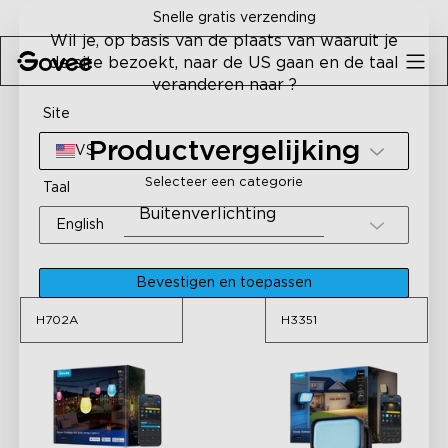
Skip to content
Snelle gratis verzending
Wil je, op basis van de plaats van waaruit je
de site bezoekt, naar de US gaan en de taal
veranderen naar ?
Site
Productvergelijking
VS
Selecteer een categorie
Taal
Buitenverlichting
H702A
H3351
English
Bevestigen en toepassen
H702A
H3351
H702A
H3351
Govee Outdoor S14 Bulb
Govee Outdoor Wall