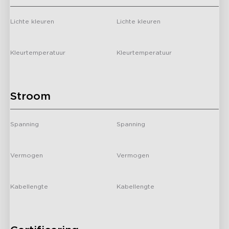
Lichte kleuren
Lichte kleuren
-
-
Kleurtemperatuur
Kleurtemperatuur
-
-
H7073
h7071
Govee Outdoor
Govee Outdoor
Projector Light
Decoration Projector
Stroom
Light
Spanning
Spanning
-
-
Vermogen
Vermogen
-
-
H7057
H70A1
Kabellengte
Kabellengte
Govee
Govee RGBICWW
-
-
Buitenschijnwerpers 2
Outdoor LED Strip Lights