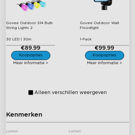
String Lights 2
Floodlight
Govee Outdoor S14 Bulb
Govee Outdoor Wall
String Lights 2
Floodlight
30 LED | 30m
1-Pack
€89.99
€99.99
H7094
H3001
Koopopties
Koopopties
Govee Outdoor
Govee Outdoor Solar
Meer informatie >
Meer informatie >
Spotlights 2
String Lights
Alleen verschillen weergeven
Kenmerken
B7076
H3200
Govee Outdoor UpDown
Govee Outdoor
Lumen
Lumen
Wall Light
Spotlights Lite