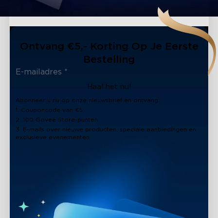
close
Ontvang €5,- Korting Op Je Eerste
Bestelling
Haal het nu!
Abonneer u nu op onze nieuwsbrief en ontvang:
1. Couponcode van €5
2. 100 Govee Store-punten
3. E-mails over nieuwe producten, speciale aanbiedingen en
exclusieve evenementen